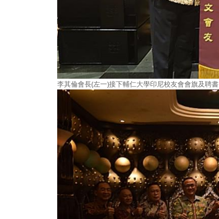
李其倫會長(左一)接下輔仁大學印尼校友會會旗及聘書