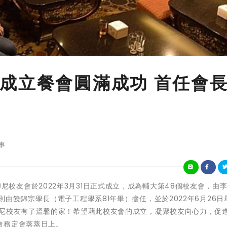
成立餐會圓滿成功 首任會
事
仁大學印尼校友會於2022年3月31日正式成立，成為輔大第48個校友會，由
由饒錦宗學長（電子工程學系81年畢）擔任，並於2022年6月26日
印尼校友有了溫馨的家！希望藉此校友會的成立，凝聚校友向心力，促
會務定會蒸蒸日上。