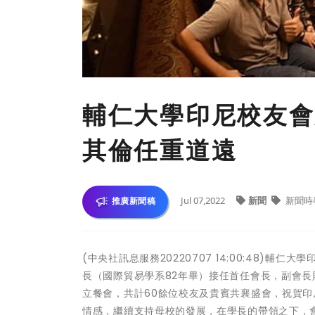
輔仁大學印尼校友會
其倫任重道遠
Jul 07,2022
新聞
新聞時
推廣新聞稿
(中央社訊息服務20220707 14:00:48)輔
長（國際貿易學系82年畢）接任首任會長，副會長則
立餐會，共計60餘位校友及貴賓共襄盛會，祝賀
情感，繼續支持母校的發展，在學長的帶領之下，