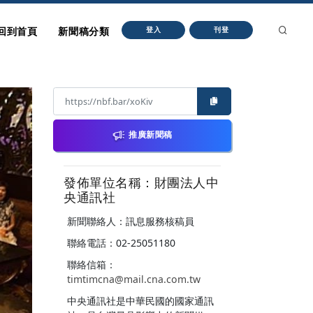
回到首頁
新聞稿分類
登入
刊登
推廣新聞稿
發佈單位名稱：財團法人中
央通訊社
新聞聯絡人：訊息服務核稿員
聯絡電話：02-25051180
聯絡信箱：
timtimcna@mail.cna.com.tw
中央通訊社是中華民國的國家通訊