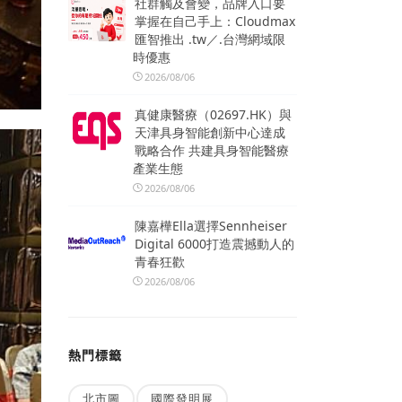
社群觸及會變，品牌入口要
掌握在自己手上：Cloudmax
匯智推出 .tw／.台灣網域限
時優惠
2026/08/06
真健康醫療（02697.HK）與
天津具身智能創新中心達成
戰略合作 共建具身智能醫療
產業生態
2026/08/06
陳嘉樺Ella選擇Sennheiser
Digital 6000打造震撼動人的
青春狂歡
2026/08/06
熱門標籤
北市圖
國際發明展