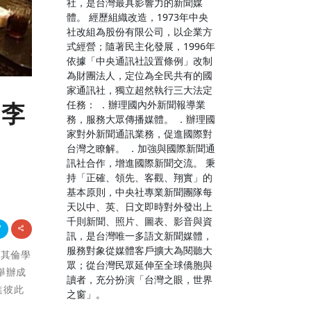
社，是台灣最具影響力的新聞媒
體。 經歷組織改造，1973年中央
社改組為股份有限公司，以企業方
式經營；隨著民主化發展，1996年
依據「中央通訊社設置條例」改制
為財團法人，定位為全民共有的國
家通訊社，獨立超然執行三大法定
任務： ．辦理國內外新聞報導業
長李
務，服務大眾傳播媒體。 ．辦理國
家對外新聞通訊業務，促進國際對
台灣之瞭解。 ．加強與國際新聞通
訊社合作，增進國際新聞交流。 秉
持「正確、領先、客觀、翔實」的
基本原則，中央社專業新聞團隊每
天以中、英、日文即時對外發出上
千則新聞、照片、圖表、影音與資
訊，是台灣唯一多語文新聞媒體，
服務對象從媒體客戶擴大為閱聽大
李其倫學
眾；從台灣民眾延伸至全球僑胞與
舉辦成
讀者，充分扮演「台灣之眼，世界
進彼此
之窗」。