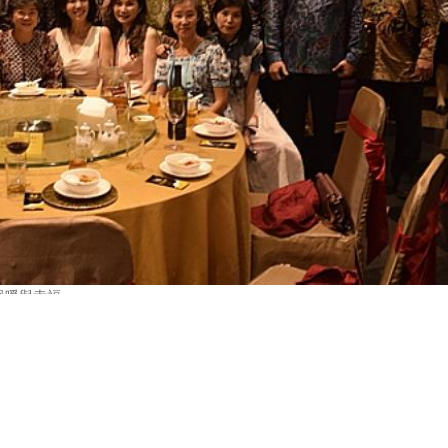
溫暖與幸福。
下一
硘味鶯歌百年風華 鶯歌光點展新