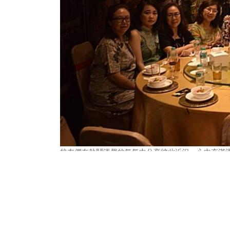
校友們在熱鬧溫馨的氣氛中分享彼此近況，心中充滿
上一篇
花蓮慈院醫師響應預立醫療決定 為自己
安...