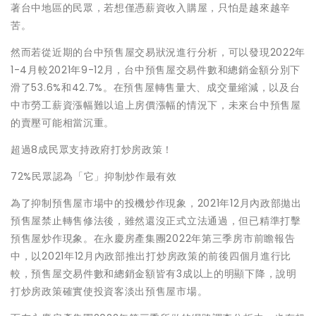
著台中地區的民眾，若想僅憑薪資收入購屋，只怕是越來越辛
苦。
然而若從近期的台中預售屋交易狀況進行分析，可以發現2022年
1-4月較2021年9-12月，台中預售屋交易件數和總銷金額分別下
滑了53.6%和42.7%。在預售屋轉售量大、成交量縮減，以及台
中市勞工薪資漲幅難以追上房價漲幅的情況下，未來台中預售屋
的賣壓可能相當沉重。
超過8成民眾支持政府打炒房政策！
72%民眾認為「它」抑制炒作最有效
為了抑制預售屋市場中的投機炒作現象，2021年12月內政部拋出
預售屋禁止轉售修法後，雖然還沒正式立法通過，但已精準打擊
預售屋炒作現象。在永慶房產集團2022年第三季房市前瞻報告
中，以2021年12月內政部推出打炒房政策的前後四個月進行比
較，預售屋交易件數和總銷金額皆有3成以上的明顯下降，說明
打炒房政策確實使投資客淡出預售屋市場。