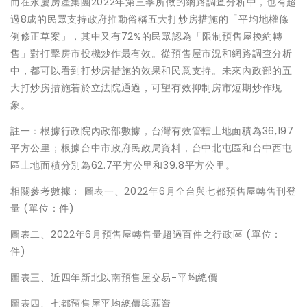
而在永慶房產集團2022年第三季所做的網路調查分析中，也有超
過8成的民眾支持政府推動俗稱五大打炒房措施的「平均地權條
例修正草案」，其中又有72%的民眾認為「限制預售屋換約轉
售」對打擊房市投機炒作最有效。從預售屋市況和網路調查分析
中，都可以看到打炒房措施的效果和民意支持。未來內政部的五
大打炒房措施若於立法院通過，可望有效抑制房市短期炒作現
象。
註一：根據行政院內政部數據，台灣有效管轄土地面積為36,197
平方公里；根據台中市政府民政局資料，台中北屯區和台中西屯
區土地面積分別為62.7平方公里和39.8平方公里。
相關參考數據： 圖表一、2022年6月全台與七都預售屋轉售刊登
量 (單位：件)
圖表二、2022年6月預售屋轉售量超過百件之行政區 (單位：
件)
圖表三、近四年新北以南預售屋交易-平均總價
圖表四、七都預售屋平均總價與薪資