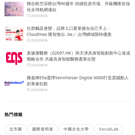
聯合航空深耕台灣40週年 持續投資市場、升級機隊並強
化全球航網連結
2026/08/06
社群觸及會變，品牌入口要掌握在自己手上：
Cloudmax 匯智推出 .tw／.台灣網域限時優惠
2026/08/06
真健康醫療（02697.HK）與天津具身智能創新中心達成
戰略合作 共建具身智能醫療產業生態
2026/08/06
陳嘉樺Ella選擇Sennheiser Digital 6000打造震撼動人
的青春狂歡
2026/08/06
熱門標籤
北市圖
國際發明展
中國文化大學
SocialLab