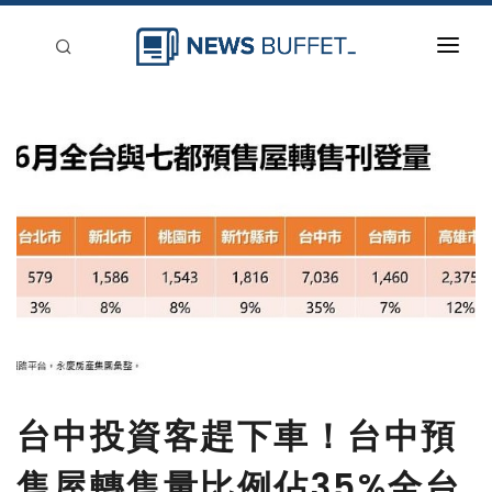
回到首頁
新聞稿分類
登入
刊登
台中投資客趕下車！台中預
售屋轉售量比例佔35%全台