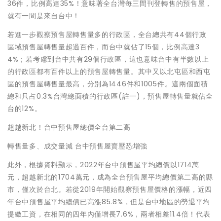
36件，比例高達35%！意味著全台灣每三間刊登轉售的預售屋，
就有一間是來自台中！
若進一步觀察預售屋轉售量多的行政區，全台總共有44個行政
區域預售屋轉售量超過百件，而台中就佔了15個，比例高達3
4%；若考慮到台中共有29個行政區，這也意味台中有半數以上
的行政區都有百件以上的預售屋轉售量。其中又以北屯區和西屯
區的預售屋轉售量最高，分別為1446件和1005件。這兩個面積
總和只占0.3%台灣總面積的行政區(註一)，預售屋轉售量就佔全
台的12%。
超越新北！台中預售屋總價全台第二高
轉售量多、成交量減 台中預售屋賣壓恐增強
此外，根據資料顯示，2022年台中預售屋平均總價以1714萬
元，超越新北的1704萬元，成為全台預售屋平均總價第二高的縣
市，僅次於台北。若從2019年開始觀察預售屋價格的漲幅，近四
年台中預售屋平均總價已高漲85.8%，但是台中地區的勞退平均
提繳工資，在相同的四年內僅增長7.6%，兩者相差11.4倍！代表