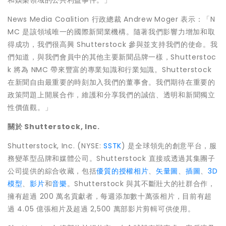
和娛樂領域的公共利益事件。」
News Media Coalition 行政總裁
Andrew Moger
表示：「N
MC 是該領域唯一的國際新聞業機構。隨著我們影響力增加和取
得成功，我們很高興 Shutterstock 參與並支持我們的使命。我
們知道，與我們會員中的其他主要新聞品牌一樣，Shutterstoc
k 將為 NMC 帶來豐富的專業知識和行業知識。Shutterstock
在新聞自由最重要的時刻加入我們的董事會。我們期待在重要的
政策問題上開展合作，維護和分享我們的誠信、透明和新聞獨立
性價值觀。」
關於
Shutterstock, Inc.
Shutterstock, Inc. (NYSE:
SSTK
) 是全球領先的創意平台，服
務變革型品牌和媒體公司。Shutterstock 直接或透過其集團子
公司提供的綜合收藏，包括
優質的授權相片
、
矢量圖
、
插圖
、
3D
模型
、
影片
和
音樂
。Shutterstock 與其不斷壯大的社群合作，
擁有超過 200 萬名貢獻者，每週添加數十萬張相片，目前有超
過 4.05 億張相片及超過 2,500 萬部影片剪輯可供使用。