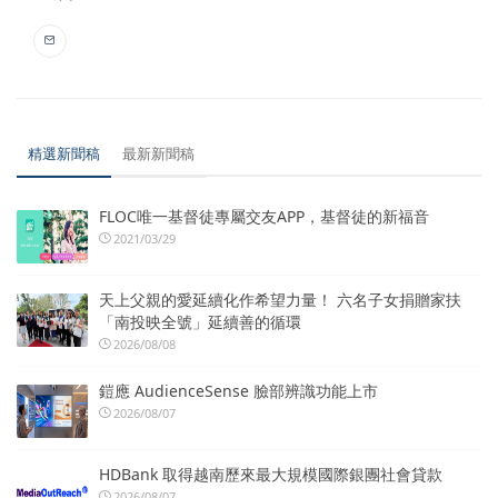
精選新聞稿
最新新聞稿
FLOC唯一基督徒專屬交友APP，基督徒的新福音
2021/03/29
天上父親的愛延續化作希望力量！ 六名子女捐贈家扶
「南投映全號」延續善的循環
2026/08/08
鎧應 AudienceSense 臉部辨識功能上市
2026/08/07
HDBank 取得越南歷來最大規模國際銀團社會貸款
2026/08/07