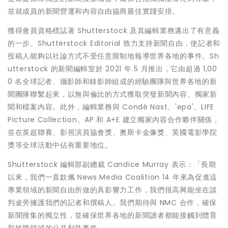
並就成員的新聞營運和內容自由協商最佳實踐安排。
獲得會員資格標誌著 Shutterstock 及其編輯業務邁出了有意義
的一步。Shutterstock Editorial 致力支持新聞自由，使記者和
投稿人能夠以社論方式不受任意限制地報導世界各地的事件。Sh
utterstock 的新聞編輯室於 2021 年 5 月推出，它由超過 1,00
0 名全球記者、攝影師和錄影師組成的經驗團隊與世界各地的新
聞團隊聯繫起來，以無與倫比的方式獲取突發新聞內容、獨家新
聞和檔案內容。此外，編輯業務與 Condé Nast、'epa'、LIFE
Picture Collection、AP 和 A+E 建立獨家內容合作夥伴關係，
並在英超聯賽、影視演員協會獎、奧斯卡金像獎、英國電影學院
獎等全球活動中佔有重要地位。
Shutterstock 編輯部副總裁
Candice Murray
表示：「長期
以來，我們一直欽佩 News Media Coalition 14 年來為促進這
專業領域的新聞自由所做的具影響力工作，我們很高興能坐在談
判桌旁擁護我們的記者和撰稿人。我們期待與 NMC 合作，確保
新聞搜集的獨立性，並確保世界各地的新聞讀者都能接觸到體育