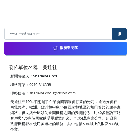
推廣新聞稿
發佈單位名稱：美通社
新聞聯絡人：Sharlene Chou
聯絡電話：0910-816338
聯絡信箱：
sharlene.chou@cision.com
美通社在1954年開創了企業新聞稿發佈行業的先河，通過分佈在
南北美洲、歐洲、亞洲和中東16個國家和地區的無與倫比的辦事處
網路，借助與全球領先新聞機構之間的獨特關係，用40多種語言將
客戶與170多個國家的受眾聯繫起來。全球4萬多家公司、組織和
政府機構都在使用美通社的服務，其中包括50%以上的財富500強
企業。