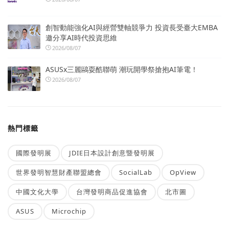
創智動能強化AI與經營雙軸競爭力 投資長受臺大EMBA
邀分享AI時代投資思維
2026/08/07
ASUSx三麗鷗耍酷聯萌 潮玩開學祭搶抱AI筆電！
2026/08/07
熱門標籤
國際發明展
JDIE日本設計創意暨發明展
世界發明智慧財產聯盟總會
SocialLab
OpView
中國文化大學
台灣發明商品促進協會
北市圖
ASUS
Microchip