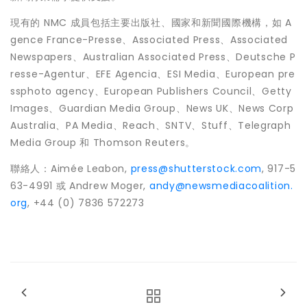
現有的 NMC 成員包括主要出版社、國家和新聞國際機構，如 A
gence France-Presse、Associated Press、Associated
Newspapers、Australian Associated Press、Deutsche P
resse-Agentur、EFE Agencia、ESI Media、European pre
ssphoto agency、European Publishers Council、Getty
Images、Guardian Media Group、News UK、News Corp
Australia、PA Media、Reach、SNTV、Stuff、Telegraph
Media Group 和 Thomson Reuters。
聯絡人：Aimée Leabon,
press@shutterstock.com
, 917-5
63-4991 或
Andrew Moger
,
andy@newsmediacoalition.
org
, +44 (0) 7836 572273