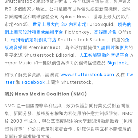
Shutterstock 總部位於紐約市，在全球設有辦事處，客戶遍及
150 多個國家／地區。公司還擁有世界領先娛樂新聞機構、全球
新聞編輯室和環球媒體公司 Splash News、世界上最大的影片
市場Pond5、
世界上最大的 3D 內容市場
TurboSquid、
領先的
網上圖形設計和圖像編輯平台
PicMonkey、
高端圖片集
Offse
t、
端到端的定制創意商店
Shutterstock Studios、精選的
免
版稅音樂
庫 PremiumBeat、為全球媒體提供
社論圖片
和
影片
的
重要來源 Shutterstock Editorial、
人工智能驅動的音樂平台
A
mper Music
和一種以價值為導向的儲備媒體產品
Bigstock
。
如欲了解更多資訊，請瀏覽
www.shutterstock.com
及在
Tw
itter
和
Facebook
上關注 Shutterstock。
關於
News Media Coalition (NMC)
NMC 是一個國際非牟利組織，致力保護新聞行業免受對新聞搜
集、新聞分發、版權所有權和內容使用的任意控制或限制。NMC
於 2008 年成立，與公眾高度關注的大型新聞活動組織者（包括
體育賽事）和公共政策制定者合作，以確保對獨立和不斷發展的
新聞行業需求提供支援。