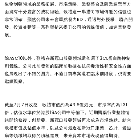
生物制藥領域的業務拓展、市場策略、業務整合及商業運營等方
面擁有十分豐富的成功經驗。歌禮這一舉措向市場傳遞的信號也
非常明確，顯然公司未來會重點發力BD，通過對外授權、聯合開
發、投資並購等一系列舉措來提升公司的管線價值，加速業務發
展。
除ASC10以外，歌禮在新冠口服藥領域還佈局了3CL蛋白酶抑制
劑管線。公司此前發佈的臨床前數據在抗病毒活性和安全性方面
也展現出了不錯的潛力。不過目前專案還在臨床前階段，仍需要
繼續觀察。
截至7月7日收盤，歌禮市值約為43.6億港元、市淨率約為1.31
倍，估值水準位於港股18A公司中等偏下。近期醫藥行業整體情
緒開始修復，創新藥、新冠口服藥領域再次成為市場熱點。結合
歌禮市值及估值水準，以及公司最近在新冠口服藥、乙肝、愛滋
病等領域均取得的積極進展，未來資本市場表現值得期待。