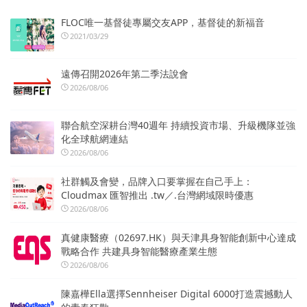
FLOC唯一基督徒專屬交友APP，基督徒的新福音
2021/03/29
遠傳召開2026年第二季法說會
2026/08/06
聯合航空深耕台灣40週年 持續投資市場、升級機隊並強
化全球航網連結
2026/08/06
社群觸及會變，品牌入口要掌握在自己手上：
Cloudmax 匯智推出 .tw／.台灣網域限時優惠
2026/08/06
真健康醫療（02697.HK）與天津具身智能創新中心達成
戰略合作 共建具身智能醫療產業生態
2026/08/06
陳嘉樺Ella選擇Sennheiser Digital 6000打造震撼動人