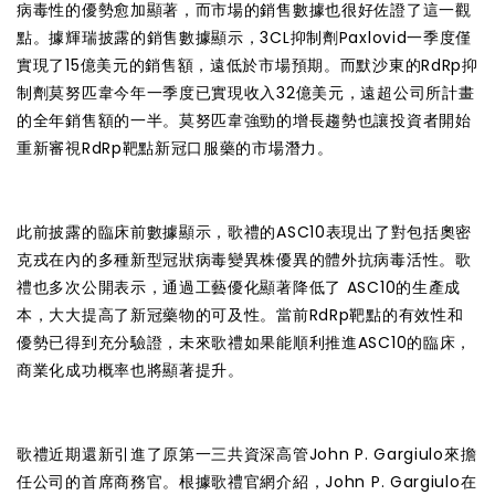
病毒性的優勢愈加顯著，而市場的銷售數據也很好佐證了這一觀
點。據輝瑞披露的銷售數據顯示，3CL抑制劑Paxlovid一季度僅
實現了15億美元的銷售額，遠低於市場預期。而默沙東的RdRp抑
制劑莫努匹韋今年一季度已實現收入32億美元，遠超公司所計畫
的全年銷售額的一半。莫努匹韋強勁的增長趨勢也讓投資者開始
重新審視RdRp靶點新冠口服藥的市場潛力。
此前披露的臨床前數據顯示，歌禮的ASC10表現出了對包括奧密
克戎在內的多種新型冠狀病毒變異株優異的體外抗病毒活性。歌
禮也多次公開表示，通過工藝優化顯著降低了 ASC10的生產成
本，大大提高了新冠藥物的可及性。當前RdRp靶點的有效性和
優勢已得到充分驗證，未來歌禮如果能順利推進ASC10的臨床，
商業化成功概率也將顯著提升。
歌禮近期還新引進了原第一三共資深高管John P. Gargiulo來擔
任公司的首席商務官。根據歌禮官網介紹，John P. Gargiulo在