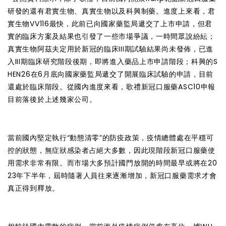
研發的還有君實生物、真實生物以及科興制藥。進度上來看，君
實生物VV116最快，此前已向國家藥監局遞交了上市申請，但君
實的臨床方案及結果也引發了一些市場爭議，一時間眾說紛紜；
真實生物阿茲夫定用於新冠的臨床III期試驗結果尚未發佈，已進
入III期臨床研究階段後期，即將進入藥品上市申請階段；科興的S
HEN26在6月底向國家藥監局遞交了開展臨床試驗的申請，目前
還處於臨床階段。從國內進度來看，歌禮新冠口服藥ASC10申報
目前落後於上述幾家公司。
當前國內堅定執行“動態清零”的防疫政策，疫情總體處在平穩可
控的狀態，無症狀感染者占絕大多數，因此現階段新冠口服藥使
用需求非常有限。而市場大多預計國門放開的時間最早或將在20
23年下半年，屆時隨著人員往來逐漸增加，新冠口服藥需求才會
真正得到釋放。