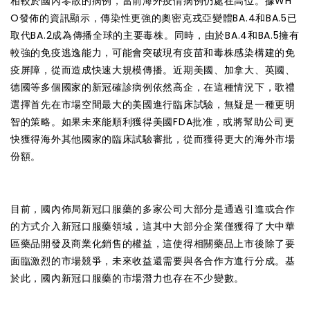
相較於國內零散的病例，當前海外疫情病例仍處在高位。據WH
O發佈的資訊顯示，傳染性更強的奧密克戎亞變體BA.4和BA.5已
取代BA.2成為傳播全球的主要毒株。同時，由於BA.4和BA.5擁有
較強的免疫逃逸能力，可能會突破現有疫苗和毒株感染構建的免
疫屏障，從而造成快速大規模傳播。近期美國、加拿大、英國、
德國等多個國家的新冠確診病例依然高企，在這種情況下，歌禮
選擇首先在市場空間最大的美國進行臨床試驗，無疑是一種更明
智的策略。如果未來能順利獲得美國FDA批准，或將幫助公司更
快獲得海外其他國家的臨床試驗審批，從而獲得更大的海外市場
份額。
目前，國內佈局新冠口服藥的多家公司大部分是通過引進或合作
的方式介入新冠口服藥領域，這其中大部分企業僅獲得了大中華
區藥品開發及商業化銷售的權益，這使得相關藥品上市後除了要
面臨激烈的市場競爭，未來收益還需要與各合作方進行分成。基
於此，國內新冠口服藥的市場潛力也存在不少變數。