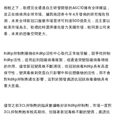
相較之下，歌禮完全通過自主研發開發的ASC10擁有全球權益，
並正在積佈局全球市場。據西南證券今年4月發佈的研究報告預
測，未來全球新冠口服藥市場需求可到達500億美元，且主要以
歐美市場為主。歌禮此時選擇優先發力美國市場，較同業公司來
看，未來的想像空間更大。
RdRp抑制劑藥物在RdRp活性中心取代正常核苷酸，競爭性抑制
RdRp活性，從而起到阻礙病毒複製，或通過突變阻礙病毒增殖
的作用。儘管新冠變異株不斷湧現，但冠狀病毒RdRp具有高度
保守性，變異毒株刺突蛋白只影響中和抗體藥物的活性，而不會
對RdRp抑制劑產生影響，這對於開發廣譜抗冠狀病毒藥物具有
重大意義。
儘管之前3CL抑制劑的臨床數據略好於RdRp抑制劑，市場一度對
3CL抑制劑抱有較高期待。但隨著新冠毒株不斷的變異，廣譜抗