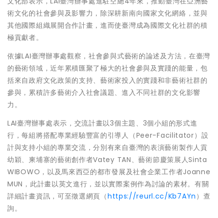
文化部表示，LAI臺灣辦事處進駐空總4年來，推動臺灣在亞洲藝
術文化的社會參與及影響力，除深耕新南向國家文化網絡，並與
其他國際組織展開合作計畫，進而使臺灣成為國際文化社群的積
極貢獻者。
依據LAI臺灣辦事處觀察，社會參與式藝術的論述及方法，在臺灣
的藝術領域，近年累積匯聚了極大的社會參與及實踐的能量，包
括來自政府文化政策的支持、藝術家投入的實踐和非藝術社群的
參與，累積許多藝術介入社會議題、進入不同社群的文化影響
力。
LAI臺灣辦事處表示，交流計畫以3個主題、3個小組的形式進
行，每組將搭配專業經驗豐富的引導人（Peer-Facilitator）設
計與支持小組的專業交流，分別有來自臺灣的表演藝術製作人貢
幼穎、柬埔寨的藝術創作者Vatey TAN、藝術節慶策展人Sinta
WIBOWO，以及馬來西亞的都市發展及社會企業工作者Joanne
MUN，此計畫以英文進行，並以實際案例作為討論的素材。有關
詳細計畫資訊，可至徵選網頁（
https://reurl.cc/Kb7AYn
）查
詢。