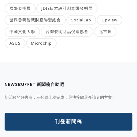
國際發明展
JDIE日本設計創意暨發明展
世界發明智慧財產聯盟總會
SocialLab
OpView
中國文化大學
台灣發明商品促進協會
北市圖
ASUS
Microchip
NEWSBUFFET 新聞稿自助吧
新聞稿的好去處，三分鐘上稿完成，最快接觸最多讀者的方案！
刊登新聞稿