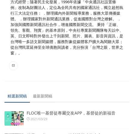
方式經營；隨著民主化發展，1996年依據「中央通訊社設置條
例」改制為財團法人，定位為全民共有的國家通訊社，獨立超然執
行三大法定任務： ．辦理國內外新聞報導業務，服務大眾傳播媒
體。 ．辦理國家對外新聞通訊業務，促進國際對台灣之瞭解。 ．
加強與國際新聞通訊社合作，增進國際新聞交流。 秉持「正確、
領先、客觀、翔實」的基本原則，中央社專業新聞團隊每天以中、
英、日文即時對外發出上千則新聞、照片、圖表、影音與資訊，是
台灣唯一多語文新聞媒體，服務對象從媒體客戶擴大為閱聽大眾；
從台灣民眾延伸至全球僑胞與讀者，充分扮演「台灣之眼，世界之
窗」。
精選新聞稿
最新新聞稿
FLOC唯一基督徒專屬交友APP，基督徒的新福音
2021/03/29