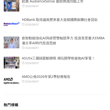
鎧應 AudienceSense 臉部辨識功能上市
2026/08/07
HDBank 取得越南歷來最大規模國際銀團社會貸款
2026/08/07
創智動能強化AI與經營雙軸競爭力 投資長受臺大EMBA
邀分享AI時代投資思維
2026/08/07
ASUSx三麗鷗耍酷聯萌 潮玩開學祭搶抱AI筆電！
2026/08/07
AMD公佈2026年第2季財務報告
2026/08/07
熱門標籤