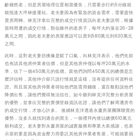
齡雖然老，但是房屋地理位置相當優良，只需要步行約5分鐘就
能抵達大坪林捷運站。老夫妻因為有緊急的資金需求，需要盡快
賣房周轉。林克洋拿出完整的成交行情資訊向老夫妻說明，根據
當時周遭的成交行情，類似條件的老房子，每坪大約落在26-28
萬元之間，因此老夫妻的房屋應該可以賣到580萬元到630萬元
之間。
此時，這對老夫妻彷彿像是鬆了口氣，向林克洋表示，他們先前
也有請其他房仲業者估價，但是其他房仲僅以每坪20萬元的水
準，估了一個450萬元的低價。當他們詢問450萬元的總價是怎
麼評估時，其他仲介卻只說行情就是這樣，沒有提供任何資料佐
證。而且當其他房仲業者得知他們急需用錢後，還百般勸說他們
降價出售，讓他們覺得無法信任。如今聽到林克洋完整分析房屋
的優勢，並拿出完整的實價登錄資訊佐證，讓他們了解周遭房市
的成交行情，才放心許多。 後續林克洋透過永慶房屋團隊聯賣的
優勢，沒多久就找到適合的買主，一個禮拜內便以總價610萬元
順利成交。老夫妻對永慶房屋的誠實服務和專業大表感謝，也表
示當初要是因為資金壓力而委託其他房仲業者售屋，可能就要損