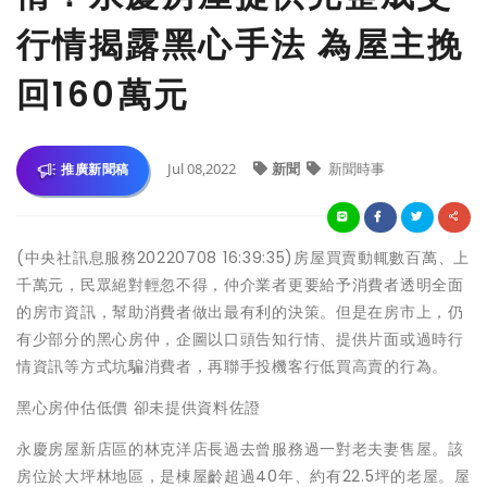
行情揭露黑心手法 為屋主挽
回160萬元
Jul 08,2022
新聞
新聞時事
推廣新聞稿
(中央社訊息服務20220708 16:39:35)房屋買賣動輒數百萬、上
千萬元，民眾絕對輕忽不得，仲介業者更要給予消費者透明全面
的房市資訊，幫助消費者做出最有利的決策。但是在房市上，仍
有少部分的黑心房仲，企圖以口頭告知行情、提供片面或過時行
情資訊等方式坑騙消費者，再聯手投機客行低買高賣的行為。
黑心房仲估低價 卻未提供資料佐證
永慶房屋新店區的林克洋店長過去曾服務過一對老夫妻售屋。該
房位於大坪林地區，是棟屋齡超過40年、約有22.5坪的老屋。屋