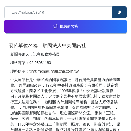
推廣新聞稿
發佈單位名稱：財團法人中央通訊社
新聞聯絡人：訊息服務核稿員
聯絡電話：02-25051180
聯絡信箱：
timtimcna@mail.cna.com.tw
中央通訊社是中華民國的國家通訊社，是台灣最具影響力的新聞媒
體。 經歷組織改造，1973年中央社改組為股份有限公司，以企業
方式經營；隨著民主化發展，1996年依據「中央通訊社設置條
例」改制為財團法人，定位為全民共有的國家通訊社，獨立超然執
行三大法定任務： ．辦理國內外新聞報導業務，服務大眾傳播媒
體。 ．辦理國家對外新聞通訊業務，促進國際對台灣之瞭解。 ．
加強與國際新聞通訊社合作，增進國際新聞交流。 秉持「正確、
領先、客觀、翔實」的基本原則，中央社專業新聞團隊每天以中、
英、日文即時對外發出上千則新聞、照片、圖表、影音與資訊，是
台灣唯一多語文新聞媒體，服務對象從媒體客戶擴大為閱聽大眾；