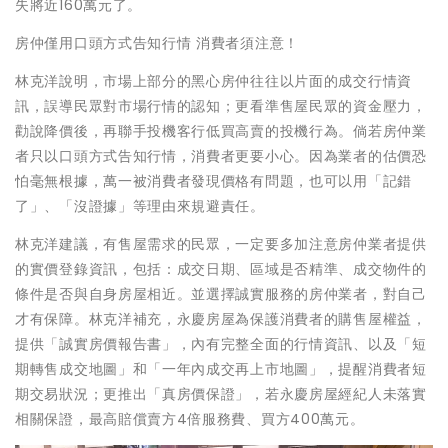
失將近160萬元了。
房仲僅用口頭方式告知行情 消費者須注意！
林克洋說明，市場上部分的黑心房仲往往以片面的成交行情資
訊，誤導民眾對市場行情的認知；更看準售屋民眾的資金壓力，
勸說降價後，再聯手投機客行低買高賣的投機行為。倘若房仲業
者只以口頭方式告知行情，消費者更要小心。因為業者的估價恐
怕毫無根據，萬一被消費者發現價格有問題，也可以用「記錯
了」、「沒證據」等理由來規避責任。
林克洋建議，有售屋需求的民眾，一定要多加注意房仲業者提供
的實價登錄資訊，包括：成交日期、區域是否精準、成交物件的
條件是否與自身房屋相近。並選擇誠實服務的房仲業者，對自己
才有保障。林克洋補充，永慶房屋為保護消費者的購售屋權益，
提供「誠實房價報告書」，內有完整全面的行情資訊、以及「短
期轉售成交地圖」和「一年內成交再上市地圖」，提醒消費者短
期交易狀況；更推出「真房價保證」，若永慶房屋經紀人未落實
相關保證，最高賠償賣方4倍服務費、買方400萬元。