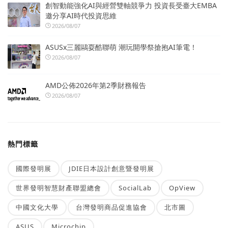
創智動能強化AI與經營雙軸競爭力 投資長受臺大EMBA
邀分享AI時代投資思維
2026/08/07
ASUSx三麗鷗耍酷聯萌 潮玩開學祭搶抱AI筆電！
2026/08/07
AMD公佈2026年第2季財務報告
2026/08/07
熱門標籤
國際發明展
JDIE日本設計創意暨發明展
世界發明智慧財產聯盟總會
SocialLab
OpView
中國文化大學
台灣發明商品促進協會
北市圖
ASUS
Microchip