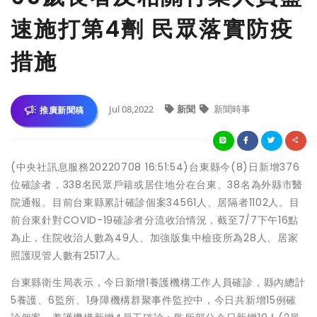
速施打第4劑 民眾落實防疫
措施
Jul 08,2022
新聞
新聞時事
推廣新聞稿
(中央社訊息服務20220708 16:51:54)台東縣今(8)日新增376
位確診者，338名民眾戶籍或居住地分在台東、38名為外縣市醫
院通報。目前台東縣累計確診個案34561人、居隔者1102人。目
前台東針對COVID-19確診者分流收治情況，截至7/7下午16點
為止，住院收治人數為49人、加強版集中檢疫所為28人、居家
照護現管人數有2517人。
台東縣衛生局表示，今日新增1養護機構工作人員確診，縣內總計
5養護、6監所、1身障機構群聚事件監控中，今日共新增15例確