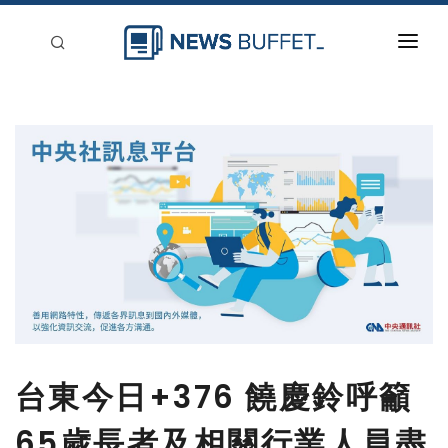
回到首頁
新聞稿分類
登入
刊登
台東今日+376 饒慶鈴呼籲
65歲長者及相關行業人員盡