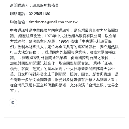
新聞聯絡人：訊息服務核稿員
聯絡電話：02-25051180
聯絡信箱：
timtimcna@mail.cna.com.tw
中央通訊社是中華民國的國家通訊社，是台灣最具影響力的新聞媒
體。 經歷組織改造，1973年中央社改組為股份有限公司，以企業
方式經營；隨著民主化發展，1996年依據「中央通訊社設置條
例」改制為財團法人，定位為全民共有的國家通訊社，獨立超然執
行三大法定任務： ．辦理國內外新聞報導業務，服務大眾傳播媒
體。 ．辦理國家對外新聞通訊業務，促進國際對台灣之瞭解。 ．
加強與國際新聞通訊社合作，增進國際新聞交流。 秉持「正確、
領先、客觀、翔實」的基本原則，中央社專業新聞團隊每天以中、
英、日文即時對外發出上千則新聞、照片、圖表、影音與資訊，是
台灣唯一多語文新聞媒體，服務對象從媒體客戶擴大為閱聽大眾；
從台灣民眾延伸至全球僑胞與讀者，充分扮演「台灣之眼，世界之
窗」。