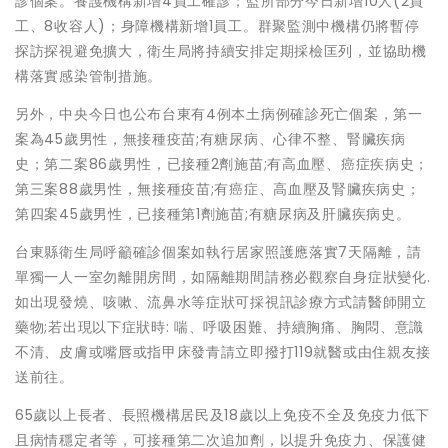
診個案。養護機構新增4員工確診；監所部分今日新增10人(2員
工、8收容人)；身障機構新增1員工。群聚監測中機構仍將暫停
探訪探視避免擴大，衛生局將持續安排定期採檢匡列，並協助機
構落實感染管制措施。
另外，中央今日也公布台東有4例本土病例確診死亡個案，第一
案為45歲男性，無接種疫苗;有糖尿病、心律不整、腎臟疾病
史；第二案86歲男性，已接種2劑施苗;有高血壓、癌症疾病史；
第三案88歲男性，無接種疫苗;有癌症、高血壓及腎臟疾病史；
第四案45歲男性，已接種第1劑施苗;有糖尿病及肝臟疾病史。
台東縣衛生局呼籲確診個案如執行居家照護應落實7天隔離，請
單獨一人一室勿離開房間，如隔離期間請務必觀察自身症狀變化.
如出現發燒、咳嗽、流鼻水等症狀可採視訊診療方式請醫師開立
藥物;若出現以下症狀時: 喘、呼吸困難、持續胸痛、胸悶、意識
不清、皮膚或嘴唇或指甲床發青請立即撥打119就醫或由住親友接
送前往。
65歲以上長者、長照機構居民及18歲以上免疫不全及免疫力低下
且病情穩定者等，可接種第二次追加劑，以提升免疫力、保護健