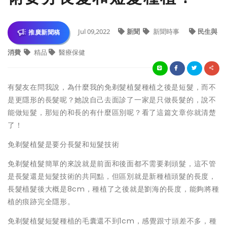
Jul 09,2022
新聞
新聞時事
民生與
推廣新聞稿
消費
精品
醫療保健
有髮友在問我說，為什麼我的免剃髮植髮種植之後是短髮，而不
是更隱形的長髮呢？她說自己去面診了一家是只做長髮的，說不
能做短髮，那短的和長的有什麼區別呢？看了這篇文章你就清楚
了！
免剃髮植髮是要分長髮和短髮技術
免剃髮植髮簡單的來說就是前面和後面都不需要剃頭髮，這不管
是長髮還是短髮技術的共同點，但區別就是新種植頭髮的長度，
長髮植髮後大概是8cm，種植了之後就是劉海的長度，能夠將種
植的痕跡完全隱形。
免剃髮植髮短髮種植的毛囊還不到1cm，感覺跟寸頭差不多，種