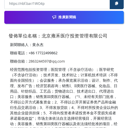
推廣新聞稿
發佈單位名稱：北京雍禾医疗投资管理有限公司
新聞聯絡人：黄永杰
聯絡電話：+86 17722499862
聯絡信箱：
2863244597@qq.com
经营范围包括投资管理；医院管理（不含诊疗活动）；医学研究
（不含诊疗活动）；技术开发、技术转让；计算机技术培训（不得
面向全国招生）；会议服务；承办展览展示活动；设计、制作、代
理、发布广告；经济贸易咨询；销售I、II类医疗器械、化妆品、日
用品、针纺织品、工艺品；货物进出口、技术进出口、代理进出
口；美容服务；销售第III类医疗器械。（“1、未经有关部门批准，
不得以公开方式募集资金；2、不得以公开开展证券类产品和金融
衍生品交易活动；3、不得发放贷款；4、不得对所投资企业以外的
其他企业提供担保；5、不得向投资者承诺投资本金不受损失或者
承诺最低收益”；市场主体依法自主选择经营项目，开展经营活
动；美容服务、销售第III类医疗器械以及依法须经批准的项目，经