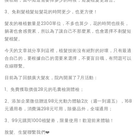
換茬期，當不知道需要掉多少的時候，短髮植髮更適合。
3、免剃髮植髮短髮花的時間更少，也更方便！
髮友的種植數量是2300單位，不多也算少，花的時間也很長，
躺著也會感覺累，所以為了讓自己不那麼累，也會選擇不剃髮短
髮植髮。
今天的文章就分享到這裡，植髮技術沒有絕對的好壞，只有最適
合自己的，要根據自己的需要來選擇，不要盲目哦，有問題可以
在線聯繫。
目前為了回饋廣大髮友，院內開展了7月活動：
1、免費獲取價值28元的毛囊檢測體檢；
2、添加企業微信贈送98元光動力體驗2次（週一到週五），168
元通用卷，消費滿298元可用，除藥品外，全場通用；
3、99元購買1000植髮劵，限量使用！歡迎前來體驗！
脫髮、生髮聯繫我們❤️