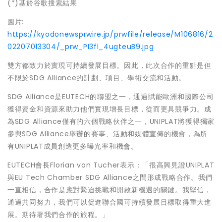
(*)基於谷歌搜索結果
圖片:
https://kyodonewsprwire.jp/prwfile/release/M106816/2
02207013304/_prw_PI3fl_4ugteuB9.jpg
雙方都致力於實現可持續發展目標。因此，此次合作的重點是但
不限於SDG Alliance的
計劃
、
項目、
學術交流和活動。
SDG Alliance是EUTECH的聯盟之一，通過賦能歐洲和國際公司
獲得資金和資源來助力他們實現增長目標，從而更具競爭力。成
為SDG Alliance僅有的六個戰略伙伴之一，UNIPLAT將獲得獨家
參與SDG Alliance舉辦的賽事、活動和媒體宣傳的機會，為所
有UNIPLAT成員創造更多曝光率和機會。
EUTECH會長Florian von Tucher表示：「很高興見證UNIPLAT
與EU Tech Chamber SDG Alliance之間形成戰略合作。我們
一直相信，合作是應對緊迫挑戰和開啟新機遇的關鍵。我堅信，
通過共同努力，我們可以促進聯合國可持續發展目標取得重大進
展。期待著我們合作的旅程。」