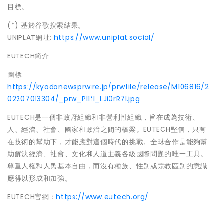
目標。
(*) 基於谷歌搜索結果。
UNIPLAT網址:
https://www.uniplat.social/
EUTECH簡介
圖標:
https://kyodonewsprwire.jp/prwfile/release/M106816/2
02207013304/_prw_PI1fl_LJi0rR7I.jpg
EUTECH是一個非政府組織和非營利性組織，旨在成為技術、
人、經濟、社會、國家和政治之間的橋梁。EUTECH堅信，只有
在技術的幫助下，才能應對這個時代的挑戰。全球合作是能夠幫
助解決經濟、社會、文化和人道主義各級國際問題的唯一工具。
尊重人權和人民基本自由，而沒有種族、性別或宗教區別的意識
應得以形成和加強。
EUTECH官網：
https://www.eutech.org/