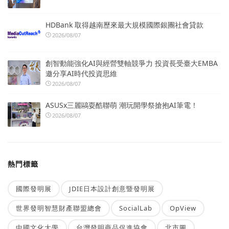
HDBank 取得越南歷來最大規模國際銀團社會貸款
2026/08/07
創智動能強化AI與經營雙軸競爭力 投資長受臺大EMBA
邀分享AI時代投資思維
2026/08/07
ASUSx三麗鷗耍酷聯萌 潮玩開學祭搶抱AI筆電！
2026/08/07
熱門標籤
國際發明展
JDIE日本設計創意暨發明展
世界發明智慧財產聯盟總會
SocialLab
OpView
中國文化大學
台灣發明商品促進協會
北市圖