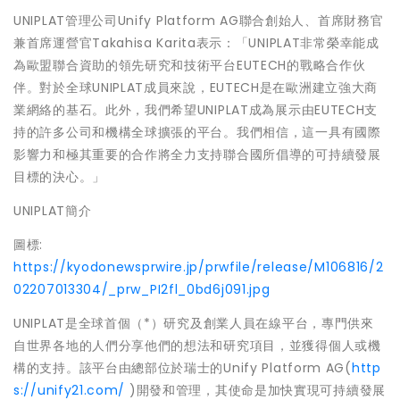
UNIPLAT管理公司Unify Platform AG聯合創始人、首席財務官
兼首席運營官Takahisa Karita表示：「UNIPLAT非常榮幸能成
為歐盟聯合資助的領先研究和技術平台EUTECH的戰略合作伙
伴。對於全球UNIPLAT成員來說，EUTECH是在歐洲建立強大商
業網絡的基石。此外，我們希望UNIPLAT成為展示由EUTECH支
持的許多公司和機構全球擴張的平台。我們相信，這一具有國際
影響力和極其重要的合作將全力支持聯合國所倡導的可持續發展
目標的決心。」
UNIPLAT簡介
圖標:
https://kyodonewsprwire.jp/prwfile/release/M106816/2
02207013304/_prw_PI2fl_0bd6j091.jpg
UNIPLAT是全球首個（*）研究及創業人員在線平台，專門供來
自世界各地的人們分享他們的想法和研究項目，並獲得個人或機
構的支持。該平台由總部位於瑞士的Unify Platform AG(
http
s://unify21.com/
)開發和管理，其使命是加快實現可持續發展