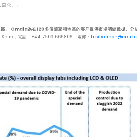
步惡化。」
團。 Omdia為在120多個國家和地區的客
戶
提供市場關鍵數據、分
a Khan，電話：+44 7503 666806，電郵：
fasiha.khan@omdi