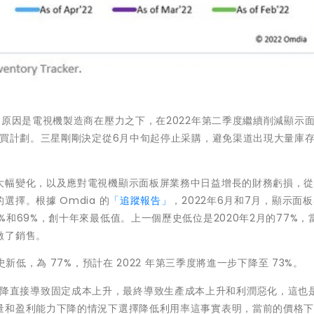
，原因是電視機製造商在壓力之下，在2022年第二季度繼續削減顯示
購買計劃。三星剛剛決定從6月中旬起停止采購，避免渠道出現大量庫
大幅變化，以及應對電視機顯示面板屏業務中日益增長的財務虧損，從
擇。根據 Omdia 的
「追蹤報告」
，2022年6月和7月，顯示面
和69%，創十年來最低值。上一個歷史低位是2020年2月的77%，
激了銷售。
新低，為 77%，預計在 2022 年第三季度將進一步下降至 73%。
降直接導致固定成本上升，最終導致生產成本上升和利潤惡化，這也
量和盈利能力下降的情況下選擇降低利用率這事實表明，當前的價格