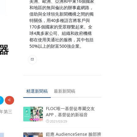
美洲、歐洲、亞洲和中東16個國家
和地區的無與倫比的辦事處網路，
借助與全球領先新聞機構之間的獨
特關係，用40多種語言將客戶與
170多個國家的受眾聯繫起來。全
球4萬多家公司、組織和政府機構
都在使用美通社的服務，其中包括
器
50%以上的財富500強企業。
精選新聞稿
最新新聞稿
FLOC唯一基督徒專屬交友
 年第三
APP，基督徒的新福音
2021/03/29
鎧應 AudienceSense 臉部辨