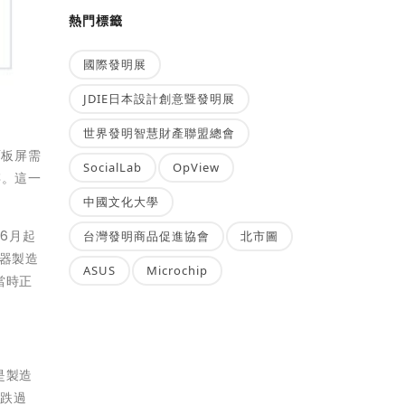
熱門標籤
國際發明展
JDIE日本設計創意暨發明展
世界發明智慧財產聯盟總會
面板屏需
SocialLab
OpView
存。這一
中國文化大學
6月起
台灣發明商品促進協會
北市圖
板器製造
ASUS
Microchip
當時正
是製造
下跌過