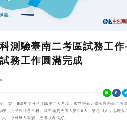
科測驗臺南二考區試務工作
試務工作圓滿完成
事
日（7月12日）進行111學年度分科測驗第二天考試，國立臺南大學承辦臺南二考
理、公民與社會三科。其中歷史應考人數128人，缺考10人；地理應
考11人。今日無人違規，應考狀況良好。