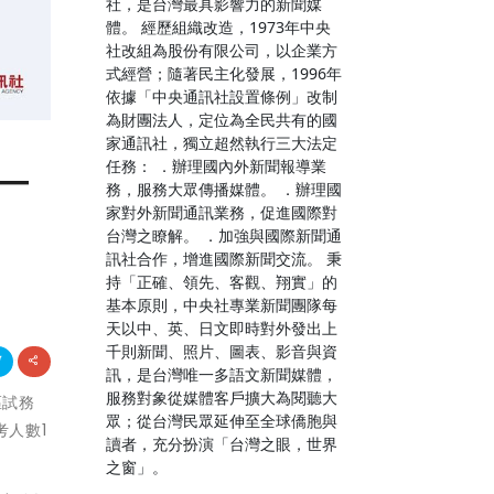
社，是台灣最具影響力的新聞媒
體。 經歷組織改造，1973年中央
社改組為股份有限公司，以企業方
式經營；隨著民主化發展，1996年
依據「中央通訊社設置條例」改制
為財團法人，定位為全民共有的國
家通訊社，獨立超然執行三大法定
―
任務： ．辦理國內外新聞報導業
務，服務大眾傳播媒體。 ．辦理國
家對外新聞通訊業務，促進國際對
台灣之瞭解。 ．加強與國際新聞通
訊社合作，增進國際新聞交流。 秉
持「正確、領先、客觀、翔實」的
基本原則，中央社專業新聞團隊每
天以中、英、日文即時對外發出上
千則新聞、照片、圖表、影音與資
訊，是台灣唯一多語文新聞媒體，
服務對象從媒體客戶擴大為閱聽大
區試務
眾；從台灣民眾延伸至全球僑胞與
考人數1
讀者，充分扮演「台灣之眼，世界
之窗」。