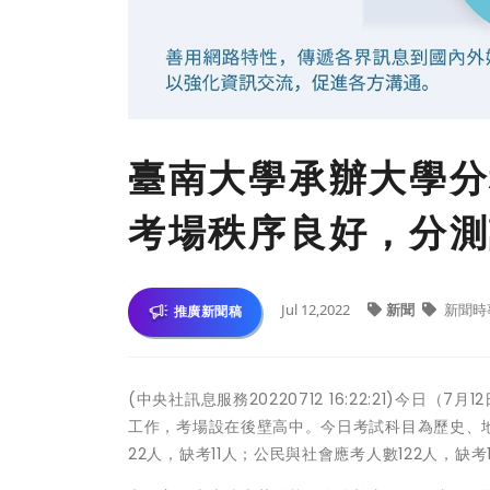
臺南大學承辦大學分
考場秩序良好，分測
Jul 12,2022
新聞
新聞時
推廣新聞稿
(中央社訊息服務20220712 16:22:21)今
工作，考場設在後壁高中。今日考試科目為歷史、地
22人，缺考11人；公民與社會應考人數122人，缺