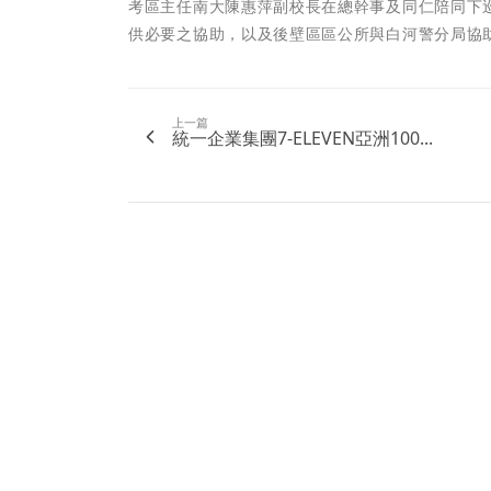
考區主任南大陳惠萍副校長在總幹事及同仁陪同下
供必要之協助，以及後壁區區公所與白河警分局協
上一篇
統一企業集團7-ELEVEN亞洲100...