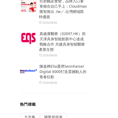
社群觸及會變，品牌入口要
掌握在自己手上：Cloudmax
匯智推出 .tw／.台灣網域限
時優惠
2026/08/06
真健康醫療（02697.HK）與
天津具身智能創新中心達成
戰略合作 共建具身智能醫療
產業生態
2026/08/06
陳嘉樺Ella選擇Sennheiser
Digital 6000打造震撼動人的
青春狂歡
2026/08/06
熱門標籤
北市圖
國際發明展