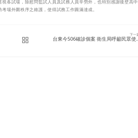
巡視各試場，除慰問監試人員及試務人員辛勞外，也特別感謝後壁高
助考場外圍秩序之維護，使得試務工作圓滿達成。
下一
台東今506確診個案 衛生局呼籲民眾使..