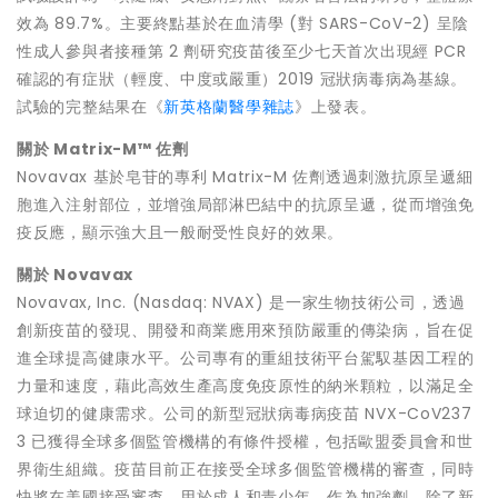
效為 89.7%。主要終點基於在血清學 (對 SARS-CoV-2) 呈陰
性成人參與者接種第 2 劑研究疫苗後至少七天首次出現經 PCR
確認的有症狀（輕度、中度或嚴重）2019 冠狀病毒病為基線。
試驗的完整結果在《
》上發表。
新英格蘭醫學雜誌
關於
Matrix-M™
佐劑
Novavax 基於皂苷的專利 Matrix-M 佐劑透過刺激抗原呈遞細
胞進入注射部位，並增強局部淋巴結中的抗原呈遞，從而增強免
疫反應，顯示強大且一般耐受性良好的效果。
關於
Novavax
Novavax, Inc. (Nasdaq: NVAX) 是一家生物技術公司，透過
創新疫苗的發現、開發和商業應用來預防嚴重的傳染病，旨在促
進全球提高健康水平。公司專有的重組技術平台駕馭基因工程的
力量和速度，藉此高效生產高度免疫原性的納米顆粒，以滿足全
球迫切的健康需求。公司的新型冠狀病毒病疫苗 NVX-CoV237
3 已獲得全球多個監管機構的有條件授權，包括歐盟委員會和世
界衛生組織。疫苗目前正在接受全球多個監管機構的審查，同時
快將在美國接受審查，用於成人和青少年，作為加強劑。除了新