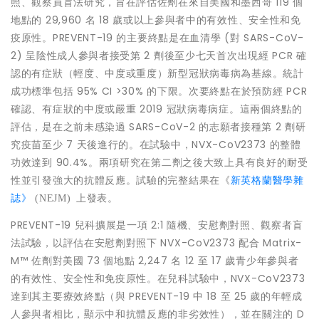
照、觀察員盲法研究，旨在評估佐劑在來自美國和墨西哥 119 個
地點的 29,960 名 18 歲或以上參與者中的有效性、安全性和免
疫原性。PREVENT-19 的主要終點是在血清學 (對 SARS-CoV-
2) 呈陰性成人參與者接受第 2 劑後至少七天首次出現經 PCR 確
認的有症狀（輕度、中度或重度）新型冠狀病毒病為基線。統計
成功標準包括 95% CI >30% 的下限。次要終點在於預防經 PCR
確認、有症狀的中度或嚴重 2019 冠狀病毒病症。這兩個終點的
評估，是在之前未感染過 SARS-CoV-2 的志願者接種第 2 劑研
究疫苗至少 7 天後進行的。在試驗中，NVX-CoV2373 的整體
功效達到 90.4%。兩項研究在第二劑之後大致上具有良好的耐受
性並引發強大的抗體反應。試驗的完整結果在《
新英格蘭醫學雜
誌》
(NEJM)
上發表。
PREVENT-19 兒科擴展是一項 2:1 隨機、安慰劑對照、觀察者盲
法試驗，以評估在安慰劑對照下 NVX-CoV2373 配合 Matrix-
M™ 佐劑對美國 73 個地點 2,247 名 12 至 17 歲青少年參與者
的有效性、安全性和免疫原性。在兒科試驗中，NVX-CoV2373
達到其主要療效終點（與 PREVENT-19 中 18 至 25 歲的年輕成
人參與者相比，顯示中和抗體反應的非劣效性），並在關注的 D