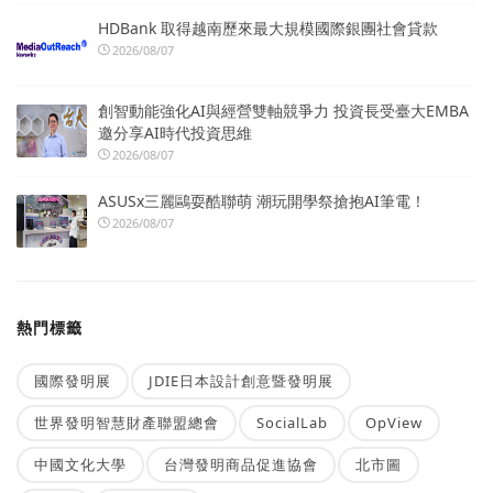
HDBank 取得越南歷來最大規模國際銀團社會貸款
2026/08/07
創智動能強化AI與經營雙軸競爭力 投資長受臺大EMBA
邀分享AI時代投資思維
2026/08/07
ASUSx三麗鷗耍酷聯萌 潮玩開學祭搶抱AI筆電！
2026/08/07
熱門標籤
國際發明展
JDIE日本設計創意暨發明展
世界發明智慧財產聯盟總會
SocialLab
OpView
中國文化大學
台灣發明商品促進協會
北市圖