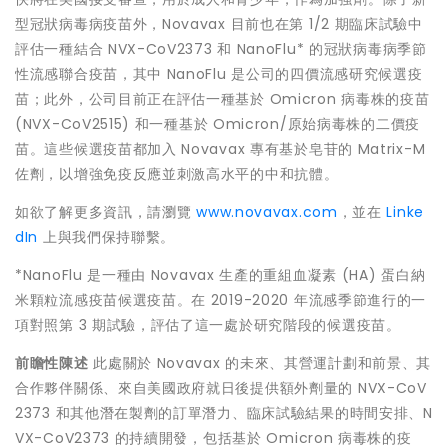
型冠狀病毒病疫苗外，Novavax 目前也在第 1/2 期臨床試驗中
評估一種結合 NVX-CoV2373 和 NanoFlu* 的冠狀病毒病季節
性流感聯合疫苗，其中 NanoFlu 是公司的四價流感研究候選疫
苗；此外，公司目前正在評估一種基於 Omicron 病毒株的疫苗
(NVX-CoV2515) 和一種基於 Omicron/原始病毒株的二價疫
苗。這些候選疫苗都加入 Novavax 專有基於皂苷的 Matrix-M
佐劑，以增強免疫反應並刺激高水平的中和抗體。
如欲了解更多資訊，請瀏覽
www.novavax.com
，並在
Linke
dIn
上與我們保持聯繫。
*NanoFlu 是一種由 Novavax 生產的重組血凝素 (HA) 蛋白納
米顆粒流感疫苗候選疫苗。在 2019-2020 年流感季節進行的一
項對照第 3 期試驗，評估了這一處於研究階段的候選疫苗。
前瞻性陳述
此處關於 Novavax 的未來、其營運計劃和前景、其
合作夥伴關係、來自美國政府就日後提供額外劑量的 NVX-CoV
2373 和其他潛在製劑的訂單潛力、臨床試驗結果的時間安排、N
VX-CoV2373 的持續開發，包括基於 Omicron 病毒株的疫