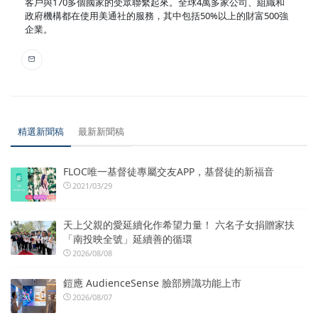
客戶與170多個國家的受眾聯繫起來。全球4萬多家公司、組織和
政府機構都在使用美通社的服務，其中包括50%以上的財富500強
企業。
精選新聞稿
最新新聞稿
FLOC唯一基督徒專屬交友APP，基督徒的新福音
2021/03/29
天上父親的愛延續化作希望力量！ 六名子女捐贈家扶
「南投映全號」延續善的循環
2026/08/08
鎧應 AudienceSense 臉部辨識功能上市
2026/08/07