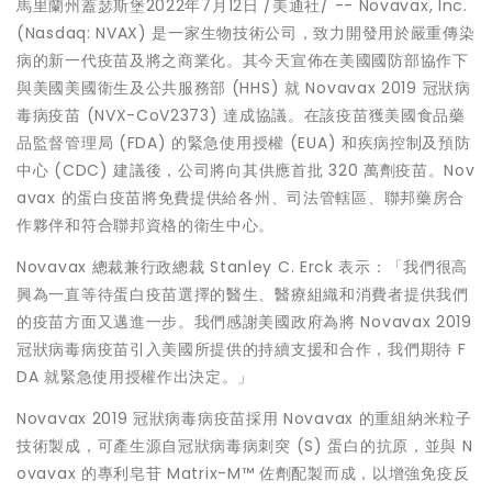
馬里蘭州蓋瑟斯堡
2022年7月12日
/美通社/ -- Novavax, Inc.
(Nasdaq: NVAX) 是一家生物技術公司，致力開發用於嚴重傳染
病的新一代疫苗及將之商業化。其今天宣佈在美國國防部協作下
與美國美國衛生及公共服務部 (HHS) 就 Novavax 2019 冠狀病
毒病疫苗 (NVX-CoV2373) 達成協議。在該疫苗獲美國食品藥
品監督管理局 (FDA) 的緊急使用授權 (EUA) 和疾病控制及預防
中心 (CDC) 建議後，公司將向其供應首批 320 萬劑疫苗。Nov
avax 的蛋白疫苗將免費提供給各州、司法管轄區、聯邦藥房合
作夥伴和符合聯邦資格的衛生中心。
Novavax 總裁兼行政總裁
Stanley C. Erck
表示：「我們很高
興為一直等待蛋白疫苗選擇的醫生、醫療組織和消費者提供我們
的疫苗方面又邁進一步。我們感謝美國政府為將 Novavax 2019
冠狀病毒病疫苗引入美國所提供的持續支援和合作，我們期待 F
DA 就緊急使用授權作出決定。」
Novavax 2019 冠狀病毒病疫苗採用 Novavax 的重組納米粒子
技術製成，可產生源自冠狀病毒病刺突 (S) 蛋白的抗原，並與 N
ovavax 的專利皂苷 Matrix-M™ 佐劑配製而成，以增強免疫反