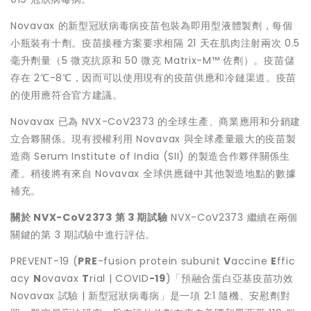
Novavax 的新型冠狀病毒病疫苗包裝為即用型液體製劑，每個
小瓶裝有十劑。疫苗接種方案要求相隔 21 天在肌肉注射兩次 0.5
毫升劑量（5 微克抗原和 50 微克 Matrix-M™ 佐劑）。疫苗儲
存在 2℃-8℃，因而可以使用現有的疫苗供應和冷鏈渠道。疫苗
的使用應符合官方建議。
Novavax 已為 NVX-CoV2373 的全球生產、商業應用和分銷建
立合夥關係。現有授權利用 Novavax 與全球產量最大的疫苗製
造商 Serum Institute of
India
(SII) 的製造合作夥伴關係生
產。稍後將有來自 Novavax 全球供應鏈中其他製造地點的數據
補充。
關於
NVX-CoV2373
第
3
期試驗
NVX-CoV2373 繼續在兩個
關鍵的第 3 期試驗中進行評估。
PREVENT-19 (
PRE
-fusion protein subunit
V
accine
E
ffic
acy
N
ovavax
T
rial | COVID
-19
)「預融合蛋白亞基疫苗功效
Novavax 試驗 | 新型冠狀病毒病」是一項 2:1 隨機、安慰劑對