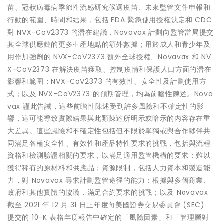
苗、冠狀病毒病季節性流感研究候選疫苗、未來監管文件申報和
行動的範圍、時間和結果，包括 FDA 緊急使用授權決定和 CDC
對 NVX-CoV2373 的潛在建議，Novavax 計劃向監管當局提交
其全球供應鏈的更多生產地點的額外數據；用於成人和青少年及
用作加強劑的 NVX-CoV2373 額外全球授權、Novavax 和 NV
X-CoV2373 在解決疫苗獲取、控制疫情和保護人口方面的潛在
影響和範圍；NVX-CoV2373 的有效性、安全性及計劃使用方
式；以及 NVX-CoV2373 的預期管理，均為前瞻性陳述。Nova
vax 謹此告誡，這些前瞻性陳述受到許多風險和不確定性的影
響，這可能導致實際結果與此類陳述所明示或暗示的內容存在重
大差異。這些風險和不確定性包括但不限於單獨或與合作夥伴共
同滿足各種安全性、有效性和產品特性要求的挑戰，包括與流程
資格和檢測驗證相關的要求，以滿足適用監管機構的要求；難以
獲得稀有的原材料和供應品；資源限制，包括人力資本和製造能
力，對 Novavax 尋求計劃監管途徑的能力；根據與多個商業、
政府和其他實體的協議，滿足合約要求的挑戰；以及 Novavax
截至 2021 年 12 月 31 日止年度向美國證券交易委員會 (SEC)
提交的 10-K 表格年度報告中確定的「風險因素」和「管理層對