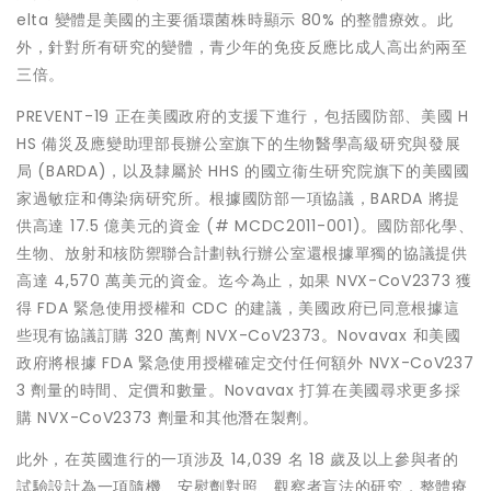
elta 變體是美國的主要循環菌株時顯示 80% 的整體療效。此
外，針對所有研究的變體，青少年的免疫反應比成人高出約兩至
三倍。
PREVENT-19 正在美國政府的支援下進行，包括國防部、美國 H
HS 備災及應變助理部長辦公室旗下的生物醫學高級研究與發展
局 (BARDA)，以及隸屬於 HHS 的國立衞生研究院旗下的美國國
家過敏症和傳染病研究所。根據國防部一項協議，BARDA 將提
供高達 17.5 億美元的資金 (# MCDC2011-001)。國防部化學、
生物、放射和核防禦聯合計劃執行辦公室還根據單獨的協議提供
高達 4,570 萬美元的資金。迄今為止，如果 NVX-CoV2373 獲
得 FDA 緊急使用授權和 CDC 的建議，美國政府已同意根據這
些現有協議訂購 320 萬劑 NVX-CoV2373。Novavax 和美國
政府將根據 FDA 緊急使用授權確定交付任何額外 NVX-CoV237
3 劑量的時間、定價和數量。Novavax 打算在美國尋求更多採
購 NVX-CoV2373 劑量和其他潛在製劑。
此外，在英國進行的一項涉及 14,039 名 18 歲及以上參與者的
試驗設計為一項隨機、安慰劑對照、觀察者盲法的研究，整體療