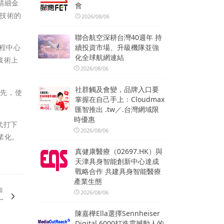
精細金
會
產技術的
2026/08/06
聯合航空深耕台灣40週年 持
續投資市場、升級機隊並強
工程中心
化全球航網連結
技術上
2026/08/06
社群觸及會變，品牌入口要
領先，使
掌握在自己手上：Cloudmax
匯智推出 .tw／.台灣網域限
時優惠
代打下
2026/08/06
業化。
真健康醫療（02697.HK）與
天津具身智能創新中心達成
戰略合作 共建具身智能醫療
產業生態
篇
2026/08/06
.
陳嘉樺Ella選擇Sennheiser
Digital 6000打造震撼動人的