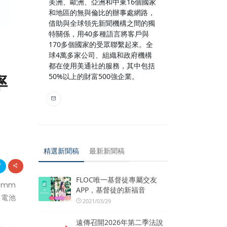
美洲、歐洲、亞洲和中東16個國家
和地區的無與倫比的辦事處網路，
借助與全球領先新聞機構之間的獨
特關係，用40多種語言將客戶與
170多個國家的受眾聯繫起來。全
球4萬多家公司、組織和政府機構
都在使用美通社的服務，其中包括
率
50%以上的財富500強企業。
精選新聞稿
最新新聞稿
FLOC唯一基督徒專屬交友
 mm
APP，基督徒的新福音
C電池
2021/03/29
遠傳召開2026年第二季法說