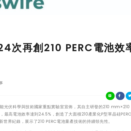
24次再創210 PERC電池效
事
合光能光伏科學與技術國家重點實驗室宣佈，其自主研發的210 mm×210
最高電池效率達到24.5%，創造了大面積210產業化P型單晶硅PER
世界紀錄，展示了210 PERC電池量產技術的持續領先性。