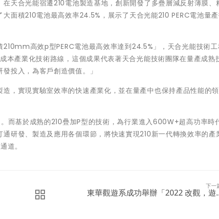
在天合光能宿遷210電池製造基地，創新開發了多疊層減反射薄膜、
積210電池最高效率24.5%，展示了天合光能210 PERC電池量
10mm高效p型PERC電池最高效率達到24.5%」，天合光能技術
低成本產業化技術路線，這個成果代表著天合光能技術團隊在量產成熟
研發投入，為客戶創造價值。」
製造，實現實驗室效率的快速產業化，並在量產中也保持產品性能的
。而基於成熟的210疊加P型的技術，為行業進入600W+超高功率時
通研發、製造及應用各個環節，將快速實現210新一代轉換效率的產
本通道。
下一
東華觀遊系成功舉辦「2022 改觀，遊..