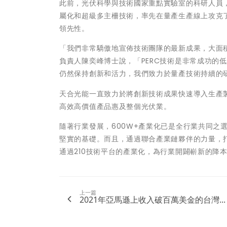
此前，光伏科學與技術國家重點實驗室的科研人員，
屬化和超級多主柵技術，率先在量產生產線上攻克了大面
領先性。
「我們非常驕傲地宣佈技術團隊的最新成果，大面積2
負責人陳奕峰博士說，「PERC技術是非常成功的
仍然保持創新和活力，我們致力於量產技術持續的
天合光能一直致力於將創新技術成果快速導入生產
高效高價值產品惠及整個光伏業。
隨著行業發展，600W+產業化已是全行業共同之選
堅實的基礎。而且，通過聯合產業鏈夥伴的力量，打
通過210技術平台的產業化，為行業開闢嶄新的降
上一篇
2021年亞馬遜上收入破百萬美金的台灣...