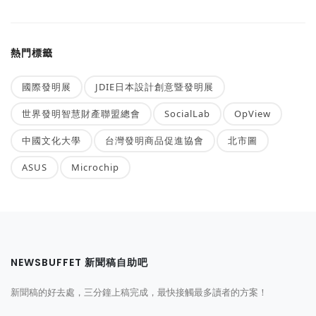
熱門標籤
國際發明展
JDIE日本設計創意暨發明展
世界發明智慧財產聯盟總會
SocialLab
OpView
中國文化大學
台灣發明商品促進協會
北市圖
ASUS
Microchip
NEWSBUFFET 新聞稿自助吧
新聞稿的好去處，三分鐘上稿完成，最快接觸最多讀者的方案！