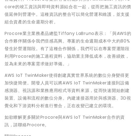
core的竣工資訊與即時資料源結合在一起，從而把施工資訊的價
值延伸到營運中。這種資訊的整合可以簡化營運和維護，並支援
組合資產的生命週期分析。
Procore業主業務產品總監Tiffany LaBruno表示：「與AWS的
合作夥伴關係令我們倍感高興。專案的生命週期成本中大約80%
發生於營運階段。有了這種合作關係，我們可以在專案營運階段
利用Procore的施工過程資料，協助業主降低成本，改善績效，
並為未來的專案需求做好準備。」
AWS IoT TwinMaker使得創建真實世界系統的數位分身變得更
加快捷簡便。開發人員可以將AWS IoT TwinMaker連接到設備
感測器、視訊源和業務應用程式等資料來源，從而快速開始創建
裝置、設備和流程的數位分身。內建連接器用於與感測器、3D視
覺化和下游資料分析進行整合，正在改變已建立的環境。
如欲瞭解更多關於Procore與AWS IoT TwinMaker合作的資
訊，請聯絡Procore。