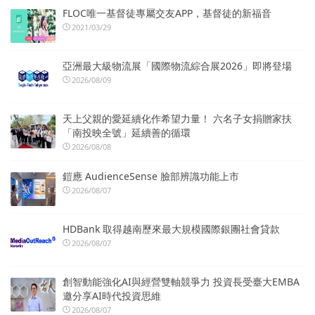
FLOC唯一基督徒專屬交友APP，基督徒的新福音
2021/03/29
亞洲最大級物流展「國際物流綜合展2026」即將登場
2026/08/09
天上父親的愛延續化作希望力量！ 六名子女捐贈家扶
「南投映全號」延續善的循環
2026/08/08
鎧應 AudienceSense 臉部辨識功能上市
2026/08/07
HDBank 取得越南歷來最大規模國際銀團社會貸款
2026/08/07
創智動能強化AI與經營雙軸競爭力 投資長受臺大EMBA
邀分享AI時代投資思維
2026/08/07