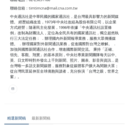
聯絡信箱：
timtimcna@mail.cna.com.tw
中央通訊社是中華民國的國家通訊社，是台灣最具影響力的新聞媒
體。 經歷組織改造，1973年中央社改組為股份有限公司，以企業
方式經營；隨著民主化發展，1996年依據「中央通訊社設置條
例」改制為財團法人，定位為全民共有的國家通訊社，獨立超然執
行三大法定任務： ．辦理國內外新聞報導業務，服務大眾傳播媒
體。 ．辦理國家對外新聞通訊業務，促進國際對台灣之瞭解。 ．
加強與國際新聞通訊社合作，增進國際新聞交流。 秉持「正確、
領先、客觀、翔實」的基本原則，中央社專業新聞團隊每天以中、
英、日文即時對外發出上千則新聞、照片、圖表、影音與資訊，是
台灣唯一多語文新聞媒體，服務對象從媒體客戶擴大為閱聽大眾；
從台灣民眾延伸至全球僑胞與讀者，充分扮演「台灣之眼，世界之
窗」。
精選新聞稿
最新新聞稿