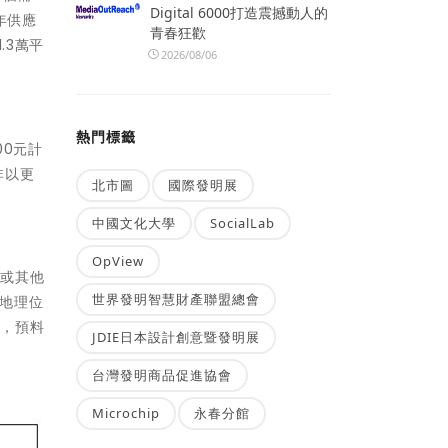
Digital 6000打造震撼動人的
年供應
青春狂歡
.3萬平
2026/08/06
熱門標籤
00元計
非以更
北市圖
國際發明展
中國文化大學
SocialLab
OpView
整或其他
世界發明智慧財產聯盟總會
，地理位
慎，預料
JDIE日本設計創意暨發明展
台灣發明商品促進協會
Microchip
永春分館