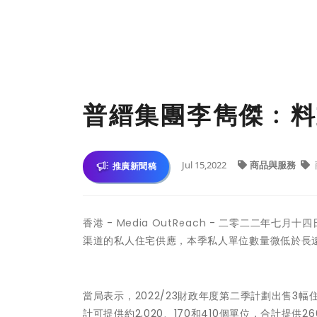
普縉集團李雋傑﹕料
Jul 15,2022
商品與服務
推廣新聞稿
香港 -
Media OutReach
- 二零二二年七月十四日
渠道的私人住宅供應，本季私人單位數量微低於長
當局表示，2022/23財政年度第二季計劃出售
計可提供約2,020、170和410個單位，合計提