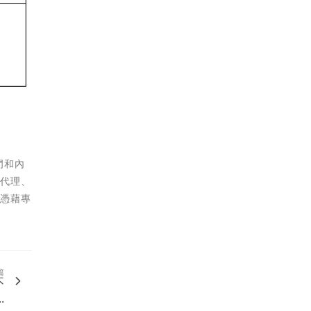
門和內
業代理、
。憑藉專
篇
不
.