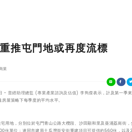
重推屯門地或再度流標
商業
 -
普縉助理總監 (專業產業諮詢及估值) 李雋傑
表示，計及第一季
遠房屋策略下每季度的平均水平。
3幅住宅用地，分別位於屯門青山公路大欖段、沙田顯和里及葵涌荔崗街，
供2600伙單位；連同市建局土瓜灣崇安街重建項目可提供約560伙，以及