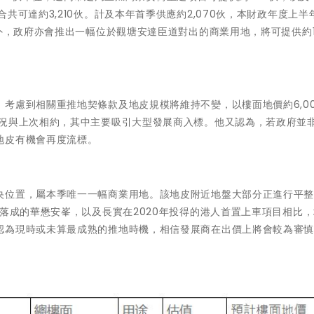
共可達約3,210伙。計及本年首季供應約2,070伙，本財政年度上半
外，政府亦會推出一幅位於觀塘安達臣道對出的商業用地，將可提供約1
考慮到相關重推地契條款及地皮規模將維持不變，以樓面地價約6,0
情況與上次相約，其中主要吸引大型發展商入標。他又認為，若政府並
地皮有機會再度流標。
央位置，屬本季唯一一幅商業用地。該地皮附近地盤大部分正進行平
年落成的華懋安峯，以及長實在2020年投得的港人首置上車項目相比
認為現時或未算最成熟的推地時機，相信發展商在出價上將會較為審