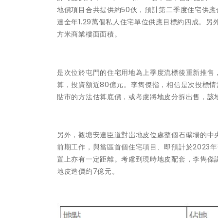
地價項目合共提供約50伙，預計第二季度住宅供應合
達全年1.29萬個私人住宅單位供應目標約四成。另
方米商業樓面面積。
是次位於屯門的住宅用地為上季度流標後重新推售，
算，投資額近80億元。李雋傑指，相信是次投標
貼市的方法估算底價，或考慮將地皮分拆出售，該
另外，觀塘安達臣道對岀地皮位處整個石礦場的中
前期工作，與當區首個住宅項目、即預計於2023
置上亦有一定距離。考慮到現時地皮配套，李雋傑
地皮造價約7億元。