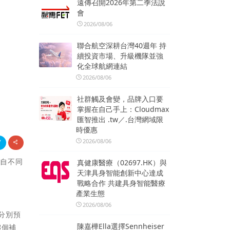
遠傳召開2026年第二季法說
會
2026/08/06
聯合航空深耕台灣40週年 持
續投資市場、升級機隊並強
化全球航網連結
2026/08/06
社群觸及會變，品牌入口要
掌握在自己手上：Cloudmax
匯智推出 .tw／.台灣網域限
時優惠
2026/08/06
來自不同
真健康醫療（02697.HK）與
天津具身智能創新中心達成
戰略合作 共建具身智能醫療
產業生態
2026/08/06
分別預
陳嘉樺Ella選擇Sennheiser
3個補