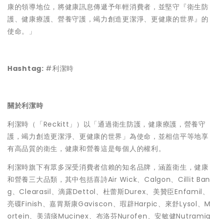
康的領導地位，將健康訊息傳遞予年輕消費者，並堅守『衛生防
護、健康療護、營養守護，竭力創造更潔淨、更健康的世界』的
使命。」
Hashtag:
#利潔時
關於利潔時
利潔時（「Reckitt」）以「通過衛生防護，健康療護，營養守
護，竭力創造更潔淨、更健康的世界」為使命，並相信平等地享
有高品質的衛生，健康和營養這是每個人的權利。
利潔時旗下有眾多深受消費者信賴的知名品牌，涵蓋衛生，健康
和營養三大品類，其中包括喜詩Air Wick、Calgon、Cillit Ban
g、Clearasil、滴露Dettol、杜蕾斯Durex、美贊臣Enfamil、
亮碟Finish、嘉胃斯康Gaviscon、瑕辟Harpic、來舒Lysol、M
ortein、美清痰Mucinex、布洛芬Nurofen、安敏健Nutramig