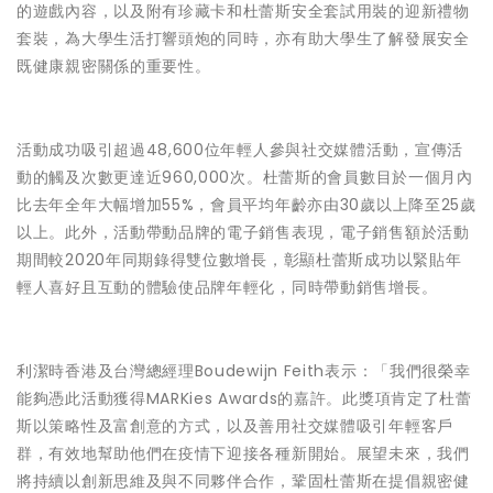
的遊戲內容，以及附有珍藏卡和杜蕾斯安全套試用裝的迎新禮物
套裝，為大學生活打響頭炮的同時，亦有助大學生了解發展安全
既健康親密關係的重要性。
活動成功吸引超過48,600位年輕人參與社交媒體活動，宣傳活
動的觸及次數更達近960,000次。杜蕾斯的會員數目於一個月內
比去年全年大幅增加55%，會員平均年齡亦由30歲以上降至25歲
以上。此外，活動帶動品牌的電子銷售表現，電子銷售額於活動
期間較2020年同期錄得雙位數增長，彰顯杜蕾斯成功以緊貼年
輕人喜好且互動的體驗使品牌年輕化，同時帶動銷售增長。
利潔時香港及台灣總經理Boudewijn Feith表示：「我們很榮幸
能夠憑此活動獲得MARKies Awards的嘉許。此獎項肯定了杜蕾
斯以策略性及富創意的方式，以及善用社交媒體吸引年輕客戶
群，有效地幫助他們在疫情下迎接各種新開始。展望未來，我們
將持續以創新思維及與不同夥伴合作，鞏固杜蕾斯在提倡親密健