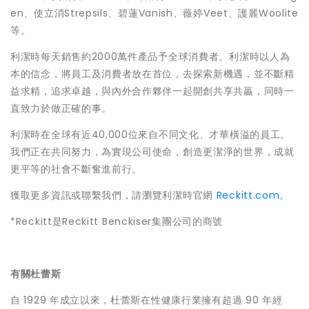
en、使立消Strepsils、碧蓮Vanish、薇婷Veet、護麗Woolite
等。
利潔時每天銷售約2000萬件產品予全球消費者。利潔時以人為
本的信念，將員工及消費者放在首位，去探索新機遇，並不斷精
益求精，追求卓越，與內外合作夥伴一起開創共享共贏，同時一
直致力於做正確的事。
利潔時在全球有近40,000位來自不同文化、才華橫溢的員工。
我們正在共同努力，為實現公司使命，創造更潔淨的世界，成就
更平等的社會不斷奮進前行。
獲取更多資訊或聯繫我們，請瀏覽利潔時官網
Reckitt.com
。
*Reckitt是Reckitt Benckiser集團公司的商號
有關杜蕾斯
自 1929 年成立以來，杜蕾斯在性健康行業擁有超過 90 年經