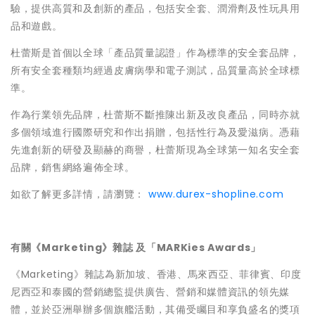
驗，提供高質和及創新的產品，包括安全套、潤滑劑及性玩具用
品和遊戲。
杜蕾斯是首個以全球「產品質量認證」作為標準的安全套品牌，
所有安全套種類均經過皮膚病學和電子測試，品質量高於全球標
準。
作為行業領先品牌，杜蕾斯不斷推陳出新及改良產品，同時亦就
多個領域進行國際研究和作出捐贈，包括性行為及愛滋病。憑藉
先進創新的研發及顯赫的商譽，杜蕾斯現為全球第一知名安全套
品牌，銷售網絡遍佈全球。
如欲了解更多詳情，請瀏覽：
www.durex-shopline.com
有關《Marketing》雜誌 及「MARKies Awards」
《Marketing》雜誌為新加坡、香港、馬來西亞、菲律賓、印度
尼西亞和泰國的營銷總監提供廣告、營銷和媒體資訊的領先媒
體，並於亞洲舉辦多個旗艦活動，其備受矚目和享負盛名的獎項