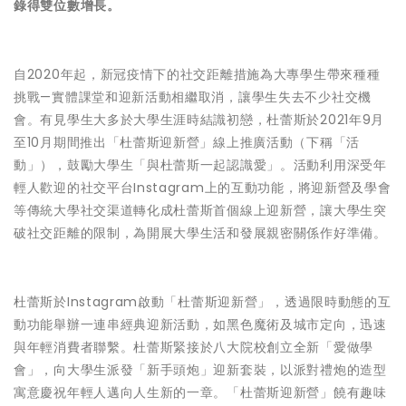
錄得雙位數增長。
自2020年起，新冠疫情下的社交距離措施為大專學生帶來種種
挑戰—實體課堂和迎新活動相繼取消，讓學生失去不少社交機
會。有見學生大多於大學生涯時結識初戀，杜蕾斯於2021年9月
至10月期間推出「杜蕾斯迎新營」線上推廣活動（下稱「活
動」），鼓勵大學生「與杜蕾斯一起認識愛」。活動利用深受年
輕人歡迎的社交平台Instagram上的互動功能，將迎新營及學會
等傳統大學社交渠道轉化成杜蕾斯首個線上迎新營，讓大學生突
破社交距離的限制，為開展大學生活和發展親密關係作好準備。
杜蕾斯於Instagram啟動「杜蕾斯迎新營」，透過限時動態的互
動功能舉辦一連串經典迎新活動，如黑色魔術及城市定向，迅速
與年輕消費者聯繫。杜蕾斯緊接於八大院校創立全新「愛做學
會」，向大學生派發「新手頭炮」迎新套裝，以派對禮炮的造型
寓意慶祝年輕人邁向人生新的一章。「杜蕾斯迎新營」饒有趣味