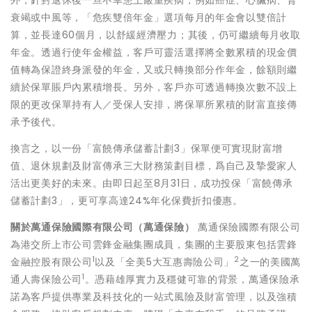
外，針對退休後一旦不幸患上嚴重疾病，例如癌症、心臟病、腎
衰竭或中風等，「危疾雙倍年金」選項每月的年金會以雙倍計
算，並長達60個月，以舒緩經濟壓力；其後，仍可繼續每月收取
年金。透過行使年金權益，客戶可靈活選擇將全數累積的現金價
值轉為保證終身派發的年金，又或只轉換部分作年金，餘額則繼
續於保單賬戶內累積增長。另外，客戶亦可透過轉換次數不設上
限的更改保單持有人／受保人安排，將保單所累積的財富直接傳
承予後代。
換言之，以一份「富饒傳承儲蓄計劃3」保單便可實現財富增
值、退休規劃及財富傳承三大財務策劃目標，爲自己及摯愛家人
活出更美好的未來。由即日起至8月31日，成功投保「富饒傳承
儲蓄計劃3」，更可享高達24%年化保費折扣優惠。
關於萬通保險國際有限公司（萬通保險）
萬通保險國際有限公司
為港交所上市公司雲鋒金融集團成員，集團的主要股東包括雲鋒
1
2
金融控股有限公司
以及「全美5大互惠壽險公司」
之一的美國萬
1
通人壽保險公司
。憑藉雄厚實力及穩健可靠的背景，萬通保險承
諾為客戶提供專業及科技化的一站式風險及財富管理，以及強積