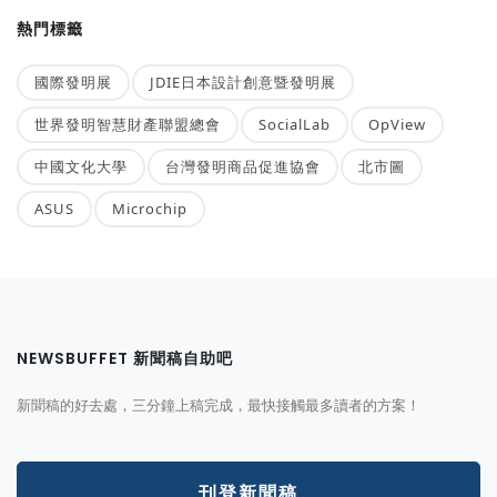
熱門標籤
國際發明展
JDIE日本設計創意暨發明展
世界發明智慧財產聯盟總會
SocialLab
OpView
中國文化大學
台灣發明商品促進協會
北市圖
ASUS
Microchip
NEWSBUFFET 新聞稿自助吧
新聞稿的好去處，三分鐘上稿完成，最快接觸最多讀者的方案！
刊登新聞稿