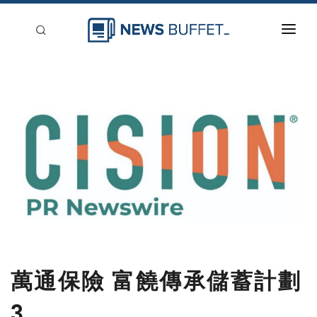
回到首頁
新聞稿分類
登入
刊登
萬通保險 富饒傳承儲蓄計劃
3