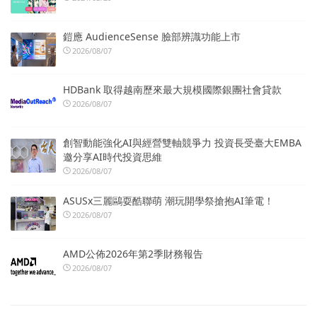
鎧應 AudienceSense 臉部辨識功能上市
2026/08/07
HDBank 取得越南歷來最大規模國際銀團社會貸款
2026/08/07
創智動能強化AI與經營雙軸競爭力 投資長受臺大EMBA
邀分享AI時代投資思維
2026/08/07
ASUSx三麗鷗耍酷聯萌 潮玩開學祭搶抱AI筆電！
2026/08/07
AMD公佈2026年第2季財務報告
2026/08/07