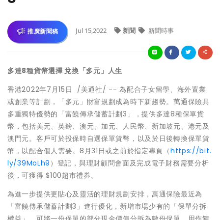
Jul 15,2022
新聞
新聞時事
推廣新聞稿
多
達
8
種貨幣選擇 兌換「多元」人生
香港
2022年7月15日
/美通社/ --
為配合子女留學、海外置業
或創業等計劃，「多元」財富規劃成為時下新趨勢。萬通保險具
多重獨特優勢的「富饒傳承儲蓄計劃3」，提供多達8種保單貨
幣，包括美元、英鎊、澳元、加元、人民幣、新加坡元、港元及
澳門元。客戶可於投保時自選保單貨幣，以及於日後轉換保單貨
幣，以配合個人需要。8月31日或之前於指定專頁（
https://bit.
ly/39MoLh9
）登記，與理財顧問會面及完成電子財務需要分析
後，可獲得 $100超市禮券。
為進一步提供更貼心及靈活的理財規劃安排，萬通保險最近為
「富饒傳承儲蓄計劃3」進行優化，新增市場少有的「保單分拆
權益」，可將一份保單的部分現金價值分拆為數份保單，用作饋