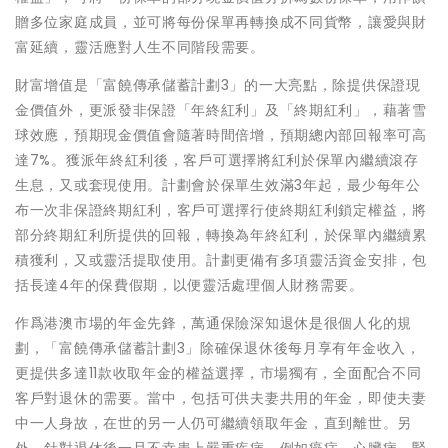
贈多位家庭成員，並可將每份保單再轉換成不同貨幣，讓愛與財
富延續，靈活應對人生不同階段需要。
財富增值是「富饒傳承儲蓄計劃3」的一大亮點，除提供保證現
金價值外，更派發非保證「年終紅利」及「終期紅利」，藉著雪
球效應，預期現金價值會隨著時間倍增，預期總內部回報率可高
達7%
。
獲派年終紅利後，客戶可選擇將紅利於保單內繼續滾存
生息，又或套現使用。計劃會於保單生效滿3年起，最少每年公
布一次非保證終期紅利，客戶可選擇行使終期紅利鎖定權益，將
部分終期紅利所提供的回報，轉換為年終紅利，於保單內繼續累
積獲利，又或靈活提取使用。計劃更備有多項靈活資金安排，包
括長達4年的保費假期，以便靈活處理個人財務需要。
作爲港澳市場的年金先鋒，萬通保險深知退休是很個人化的規
劃，「富饒傳承儲蓄計劃3」除確保退休後每月享有年金收入，
更提供多達11款收取年金的權益選擇，市場獨有，全面配合不同
客戶對退休的需要。當中，包括可供夫妻共用的年金，即使夫妻
中一人身故，在世的另一人仍可繼續領取年金，直到離世。另