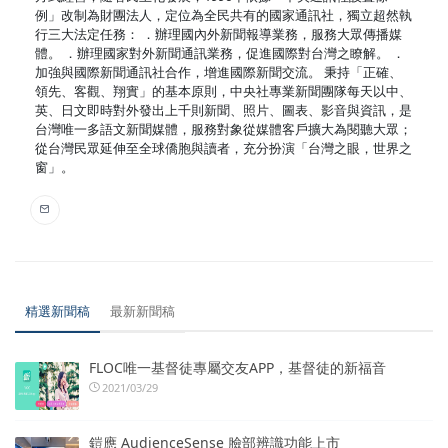
例」改制為財團法人，定位為全民共有的國家通訊社，獨立超然執
行三大法定任務： ．辦理國內外新聞報導業務，服務大眾傳播媒
體。 ．辦理國家對外新聞通訊業務，促進國際對台灣之瞭解。 ．
加強與國際新聞通訊社合作，增進國際新聞交流。 秉持「正確、
領先、客觀、翔實」的基本原則，中央社專業新聞團隊每天以中、
英、日文即時對外發出上千則新聞、照片、圖表、影音與資訊，是
台灣唯一多語文新聞媒體，服務對象從媒體客戶擴大為閱聽大眾；
從台灣民眾延伸至全球僑胞與讀者，充分扮演「台灣之眼，世界之
窗」。
精選新聞稿
最新新聞稿
FLOC唯一基督徒專屬交友APP，基督徒的新福音
2021/03/29
鎧應 AudienceSense 臉部辨識功能上市