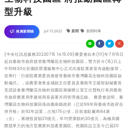
型升級
Jul 15,2022
新聞
新聞時事
推廣新聞稿
(中央社訊息服務20220715 14:15:09)農委會自本(111)年7月15日
起自臺南市政府接管臺灣蘭花生物科技園區，雙方於今(15)日上
午10時30分於園區營運服務中心正式向進駐業者宣布啟動接管，
並舉行「行政院農業委員會接管臺南市臺灣蘭花生物科技園區啟
動儀式」，由農委會黃金城副主任委員及臺南市王揚智副秘書長
見證該會臺灣蘭花生物科技園區籌備辦公室王仕賢執行長與臺南
市政府農業局李建裕局長簽署共同管理備忘錄。 農委會說明，臺
灣蘭花生物科技園區係由臺南縣政府（已於99年與臺南市政府合
併升格）於92年設置，占地175公頃，目前進駐廠商84家
（次），累積投資額211億元，年均營業額約20億元，為極具國
際競爭力的地方型農業科技產業園區。然園區設立至今已屆20