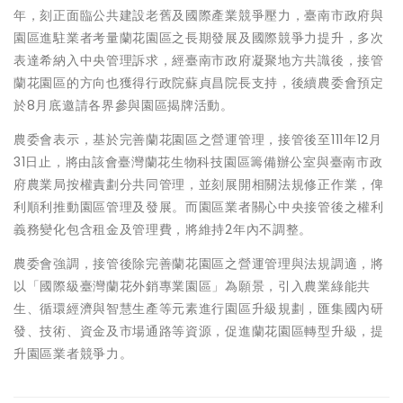
年，刻正面臨公共建設老舊及國際產業競爭壓力，臺南市政府與
園區進駐業者考量蘭花園區之長期發展及國際競爭力提升，多次
表達希納入中央管理訴求，經臺南市政府凝聚地方共識後，接管
蘭花園區的方向也獲得行政院蘇貞昌院長支持，後續農委會預定
於8月底邀請各界參與園區揭牌活動。
農委會表示，基於完善蘭花園區之營運管理，接管後至111年12月
31日止，將由該會臺灣蘭花生物科技園區籌備辦公室與臺南市政
府農業局按權責劃分共同管理，並刻展開相關法規修正作業，俾
利順利推動園區管理及發展。而園區業者關心中央接管後之權利
義務變化包含租金及管理費，將維持2年內不調整。
農委會強調，接管後除完善蘭花園區之營運管理與法規調適，將
以「國際級臺灣蘭花外銷專業園區」為願景，引入農業綠能共
生、循環經濟與智慧生產等元素進行園區升級規劃，匯集國內研
發、技術、資金及市場通路等資源，促進蘭花園區轉型升級，提
升園區業者競爭力。