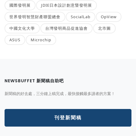
國際發明展
JDIE日本設計創意暨發明展
世界發明智慧財產聯盟總會
SocialLab
OpView
中國文化大學
台灣發明商品促進協會
北市圖
ASUS
Microchip
NEWSBUFFET 新聞稿自助吧
新聞稿的好去處，三分鐘上稿完成，最快接觸最多讀者的方案！
刊登新聞稿