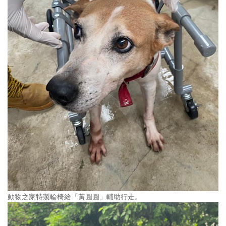
動物之家特製輪椅給「黃圓圓」輔助行走。