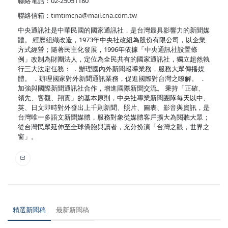
聯絡電話：02-25051180
聯絡信箱：
timtimcna@mail.cna.com.tw
中央通訊社是中華民國的國家通訊社，是台灣最具影響力的新聞媒
體。 經歷組織改造，1973年中央社改組為股份有限公司，以企業
方式經營；隨著民主化發展，1996年依據「中央通訊社設置條
例」改制為財團法人，定位為全民共有的國家通訊社，獨立超然執
行三大法定任務： ．辦理國內外新聞報導業務，服務大眾傳播媒
體。 ．辦理國家對外新聞通訊業務，促進國際對台灣之瞭解。 ．
加強與國際新聞通訊社合作，增進國際新聞交流。 秉持「正確、
領先、客觀、翔實」的基本原則，中央社專業新聞團隊每天以中、
英、日文即時對外發出上千則新聞、照片、圖表、影音與資訊，是
台灣唯一多語文新聞媒體，服務對象從媒體客戶擴大為閱聽大眾；
從台灣民眾延伸至全球僑胞與讀者，充分扮演「台灣之眼，世界之
窗」。
精選新聞稿
最新新聞稿