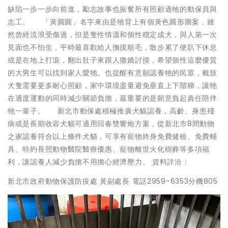
缺陷一步一步向前進，勵志故事也振奮所有照顧過牠的動保員與
志工。 「黃圓圓」名字來由是牠背上有個黃色圓形圖案，雖
然曾經流浪受傷過，但是隻性情溫和個性穩定成犬，與人第一次
見面也不怕生，平時最喜歡給人撫摸順毛，散步累了便趴下休息
或是在地上打滾，翻出肚子來跟人撒嬌討摸，希望個性這麼優質
的大男生可以找到家人愛牠。也提醒有意願認養牠的民眾，截肢
犬隻需要更多耐心照顧，家中環境盡量避免垂直上下階梯，讓牠
在適度運動的同時減少關節負擔，最重要的是願意負起責任陪伴
牠一輩子。 新北市動保處積極推廣犬貓認養，高齡、身患殘
病或是長期收容犬貓可適用回春雙響炮方案，從新北市8間動物
之家認養符合以上條件犬貓，可享有寵物終身免費健檢、免費輔
具、特約長照動物醫院醫療優惠、寵物離世火化樹葬等多項福
利，讓認養人減少負擔不用擔心經濟壓力。 資料詳洽：
新北市政府動物保護防疫處 黃副處長 電話2959-6353分機805