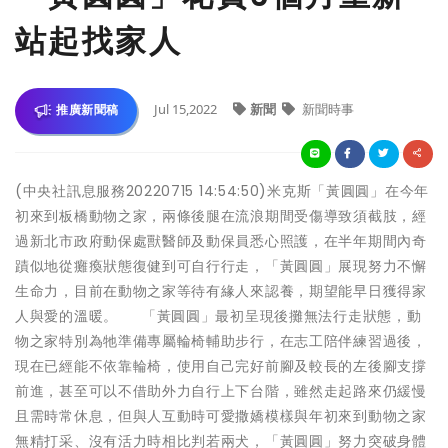
站起找家人
Jul 15,2022
新聞
新聞時事
推廣新聞稿
(中央社訊息服務20220715 14:54:50)米克斯「黃圓圓」在今年
初來到板橋動物之家，兩條後腿在流浪期間受傷導致須截肢，經
過新北市政府動保處獸醫師及動保員悉心照護，在半年期間內奇
蹟似地從癱瘓狀態復健到可自行行走，「黃圓圓」展現努力不懈
生命力，目前在動物之家等待有緣人來認養，期望能早日獲得家
人與愛的溫暖。 「黃圓圓」最初呈現後攤無法行走狀態，動
物之家特別為牠準備專屬輪椅輔助步行，在志工陪伴練習過後，
現在已經能不依靠輪椅，使用自己完好前腳及較長的左後腳支撐
前進，甚至可以不借助外力自行上下台階，雖然走起路來仍緩慢
且需時常休息，但與人互動時可愛撒嬌模樣與年初來到動物之家
無精打采、沒有活力時相比判若兩犬，「黃圓圓」努力突破身體