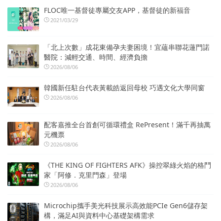
FLOC唯一基督徒專屬交友APP，基督徒的新福音
2021/03/29
「北上次數」成花東備孕夫妻困境！宜蘊串聯花蓮門諾
醫院：減輕交通、時間、經濟負擔
2026/08/06
韓國新任駐台代表黃載皓返回母校 巧遇文化大學同窗
2026/08/06
配客嘉推全台首創可循環禮盒 RePresent！滿千再抽萬
元機票
2026/08/06
《THE KING OF FIGHTERS AFK》操控翠綠火焰的格鬥
家「阿修．克里門森」登場
2026/08/06
Microchip攜手美光科技展示高效能PCIe Gen6儲存架
構，滿足AI與資料中心基礎架構需求