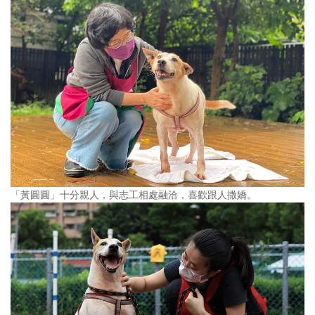
「黃圓圓」十分親人，與志工相處融洽，喜歡跟人撒嬌。