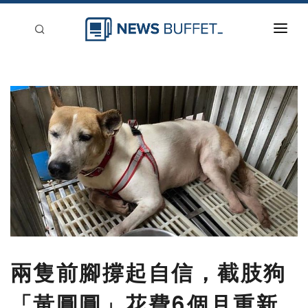
回到首頁
新聞稿分類
登入
刊登
兩隻前腳撐起自信，截肢狗
「黃圓圓」花費6個月重新