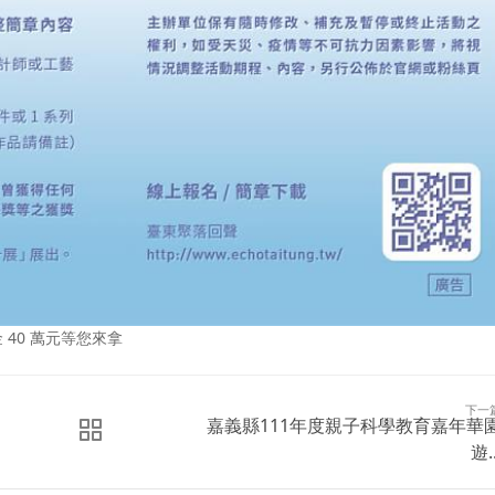
 40 萬元等您來拿
下一
嘉義縣111年度親子科學教育嘉年華
遊..