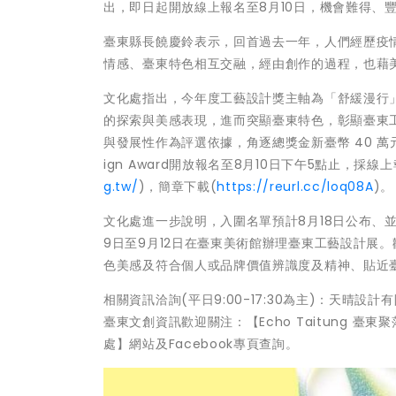
出，即日起開放線上報名至8月10日，機會難得、
臺東縣長饒慶鈴表示，回首過去一年，人們經歷疫
情感、臺東特色相互交融，經由創作的過程，也藉
文化處指出，今年度工藝設計獎主軸為「舒緩漫行
的探索與美感表現，進而突顯臺東特色，彰顯臺東
與發展性作為評選依據，角逐總獎金新臺幣 40 萬元及市場
ign Award開放報名至8月10日下午5點止，採線上
g.tw/
)，簡章下載(
https://reurl.cc/loq08A
)。
文化處進一步說明，入圍名單預計8月18日公布、並
9日至9月12日在臺東美術館辦理臺東工藝設計展。
色美感及符合個人或品牌價值辨識度及精神、貼近
相關資訊洽詢(平日9:00-17:30為主)：天晴設計有限公司
臺東文創資訊歡迎關注：【Echo Taitung 臺東
處】網站及Facebook專頁查詢。