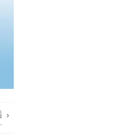
篇
園
.