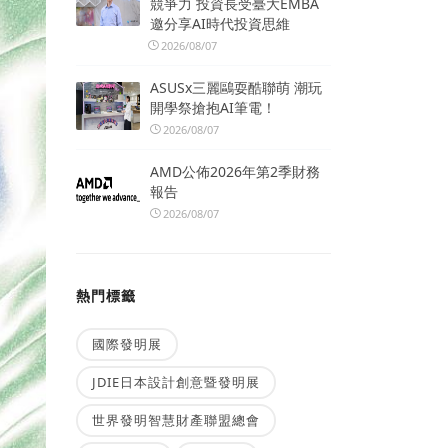
競爭力 投資長受臺大EMBA
邀分享AI時代投資思維
2026/08/07
ASUSx三麗鷗耍酷聯萌 潮玩
開學祭搶抱AI筆電！
2026/08/07
AMD公佈2026年第2季財務
報告
2026/08/07
熱門標籤
國際發明展
JDIE日本設計創意暨發明展
世界發明智慧財產聯盟總會