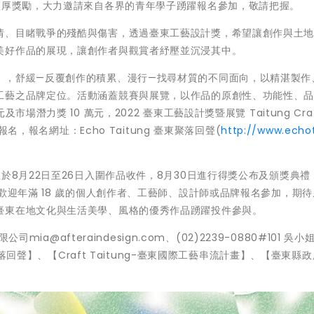
豐厚獎勵，大力邀請來自各界的青年學子踴躍報名參加，敬請把握。
情、目睹戰爭的殘酷與傷害，透過臺東工藝設計獎，希望讓創作與土
美好作品的展現，讓創作者與觀賞者紓壓並沉浸其中。
」，舒緩—反覆創作的積累、漫行—找尋材質的不同面向，以精湛製作
工藝之品牌定位。活動涵蓋競賽與展覽，以作品的原創性、功能性、
潛力獎 10 萬元，2022 臺東工藝設計獎暨展覽 Taitung Craft
報名，報名網址：Echo Taitung 臺東聚落回聲(
http://www.echo
於8月22日至26日入圍作品收件，8月30日進行得獎公布及頒獎典禮
歡迎年滿 18 歲的個人創作者、工藝師、設計師或品牌報名參加，期
臺東在地文化與生活美學、風格的優秀作品踴躍投件參與。
mia@afteraindesign.com、(02)2239-0880#101 吳
聚落回聲】、【Craft Taitung-臺東國際工藝串流計畫】、【臺東縣