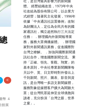
社，是台灣最具影響力的新聞媒
體。 經歷組織改造，1973年中央
社改組為股份有限公司，以企業方
式經營；隨著民主化發展，1996年
依據「中央通訊社設置條例」改制
為財團法人，定位為全民共有的國
家通訊社，獨立超然執行三大法定
任務： ．辦理國內外新聞報導業
 總
務，服務大眾傳播媒體。 ．辦理國
家對外新聞通訊業務，促進國際對
台灣之瞭解。 ．加強與國際新聞通
訊社合作，增進國際新聞交流。 秉
持「正確、領先、客觀、翔實」的
基本原則，中央社專業新聞團隊每
天以中、英、日文即時對外發出上
千則新聞、照片、圖表、影音與資
訊，是台灣唯一多語文新聞媒體，
服務對象從媒體客戶擴大為閱聽大
眾；從台灣民眾延伸至全球僑胞與
讀者，充分扮演「台灣之眼，世界
幣 4
之窗」。
術館展