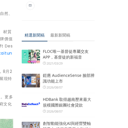
地自然、
、材質
精選新聞稿
最新新聞稿
品牌價值
 Des
FLOC唯一基督徒專屬交友
taitun
APP，基督徒的新福音
2021/03/29
，8月2
鎧應 AudienceSense 臉部辨
待展現特
識功能上市
2026/08/07
小姐。更多
HDBank 取得越南歷來最大
政府文化
規模國際銀團社會貸款
2026/08/07
創智動能強化AI與經營雙軸