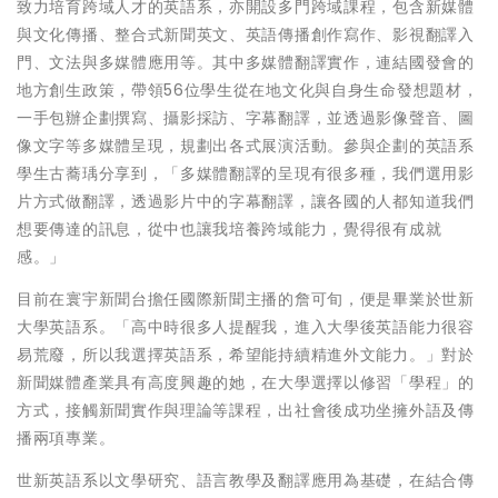
致力培育跨域人才的英語系，亦開設多門跨域課程，包含新媒體
與文化傳播、整合式新聞英文、英語傳播創作寫作、影視翻譯入
門、文法與多媒體應用等。其中多媒體翻譯實作，連結國發會的
地方創生政策，帶領56位學生從在地文化與自身生命發想題材，
一手包辦企劃撰寫、攝影採訪、字幕翻譯，並透過影像聲音、圖
像文字等多媒體呈現，規劃出各式展演活動。參與企劃的英語系
學生古蕎瑀分享到，「多媒體翻譯的呈現有很多種，我們選用影
片方式做翻譯，透過影片中的字幕翻譯，讓各國的人都知道我們
想要傳達的訊息，從中也讓我培養跨域能力，覺得很有成就
感。」
目前在寰宇新聞台擔任國際新聞主播的詹可旬，便是畢業於世新
大學英語系。「高中時很多人提醒我，進入大學後英語能力很容
易荒廢，所以我選擇英語系，希望能持續精進外文能力。」對於
新聞媒體產業具有高度興趣的她，在大學選擇以修習「學程」的
方式，接觸新聞實作與理論等課程，出社會後成功坐擁外語及傳
播兩項專業。
世新英語系以文學研究、語言教學及翻譯應用為基礎，在結合傳