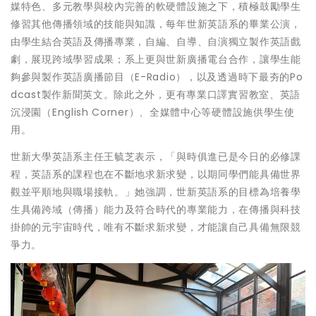
媒特色、多元教學與校內完善的軟硬體設施之下，積極鼓勵學生
修習其他傳播領域的技能與知識，每年世新英語系的畢業公演，
由學生結合英語及傳播專業，自編、自導、自演獨立製作英語戲
劇，展現跨域學習成果；系上更與世新廣播電台合作，讓學生能
夠參與製作英語廣播節目（E-Radio），以及透過時下最夯的Po
dcast製作新聞英文。除此之外，更有專業口譯實習教室、英語
沉浸園（English Corner）、全媒體中心等硬體設施供學生使
用。
世新大學英語系主任王毓芝表示，「與時俱進已是今日的必修課
程，英語系的課程也在不斷地求新求變，以期同學們能具備世界
觀並平順地與職場接軌。」她強調，世新英語系的目標為培養學
生具備跨域（傳播）能力及符合時代的專業能力，在傳播與科技
掛帥的元宇宙時代，唯有不斷求新求變，才能讓自己具備無限競
爭力。