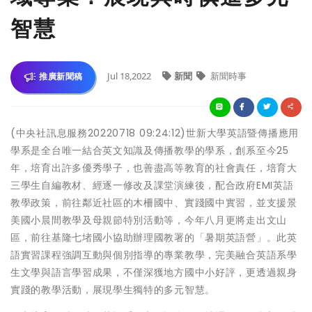
智慧
Jul 18,2022
新聞
新聞時事
推廣新聞稿
(中央社訊息服務20220718 09:24:12)世新大學英語暨傳播應用
學系是全台唯一結合英文知識及傳播教學的學系，創系至今25
年，培育出許多優秀學子，也善盡高等教育的社會責任，培育大
三學生自編教材、經逐一修改及課堂演練後，配合政府EMI英語
教學政策，前往鄰近社區的木柵國中、實踐國中實習，並支援景
美國小晨間教學及母親節特別活動等，今年八月更將走出文山
區，前往基隆七堵國小協助辦理國教署的「暑期英語營」。此英
語實習課程強調互動與個別指導的專業教學，完美融合英語系學
生文學與語言學習成果，不僅深獲地方國中小好評，更透過親身
實踐的教學活動，展現學生獨特的多元智慧。