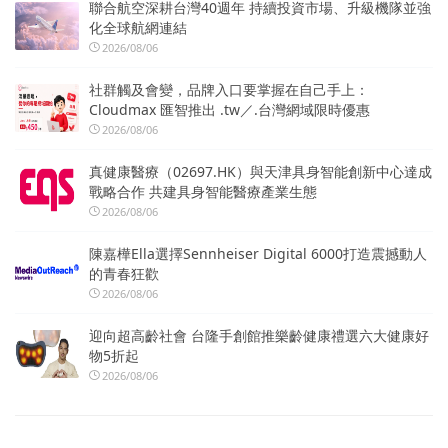
聯合航空深耕台灣40週年 持續投資市場、升級機隊並強
化全球航網連結
2026/08/06
社群觸及會變，品牌入口要掌握在自己手上：
Cloudmax 匯智推出 .tw／.台灣網域限時優惠
2026/08/06
真健康醫療（02697.HK）與天津具身智能創新中心達成
戰略合作 共建具身智能醫療產業生態
2026/08/06
陳嘉樺Ella選擇Sennheiser Digital 6000打造震撼動人
的青春狂歡
2026/08/06
迎向超高齡社會 台隆手創館推樂齡健康禮選六大健康好
物5折起
2026/08/06