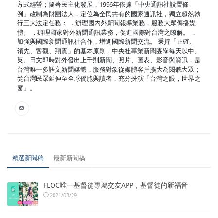
方式經營；隨著民主化發展，1996年依據「中央通訊社設置條
例」改制為財團法人，定位為全民共有的國家通訊社，獨立超然執
行三大法定任務： ．辦理國內外新聞報導業務，服務大眾傳播媒
體。 ．辦理國家對外新聞通訊業務，促進國際對台灣之瞭解。 ．
加強與國際新聞通訊社合作，增進國際新聞交流。 秉持「正確、
領先、客觀、翔實」的基本原則，中央社專業新聞團隊每天以中、
英、日文即時對外發出上千則新聞、照片、圖表、影音與資訊，是
台灣唯一多語文新聞媒體，服務對象從媒體客戶擴大為閱聽大眾；
從台灣民眾延伸至全球僑胞與讀者，充分扮演「台灣之眼，世界之
窗」。
精選新聞稿
最新新聞稿
FLOC唯一基督徒專屬交友APP，基督徒的新福音
2021/03/29