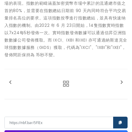
場的表現。指數的範疇涵蓋加密貨幣市場中累計的流通總市值之
⾸的80%，並需要在指數總結⽇期前 90 天內同時符合平均交易
量排名高位的要求。這項指數按季進⾏指數總結，並具有快速纳
⼊指數的機制。由2022 年 6 月 23日開始，14隻指數實時指數
以7x24每5秒發佈一次。實時指數發佈數據可以通過信昇亞洲指
數數據公司發佈獲取。而 IXCI、IXBI 和IXEI 亦可通過納斯達克全
球指數數據服務（GIDS）獲取，代碼為"IXCI"、"IXBI"和"IXEI"，
發佈間距保持為 15秒不變。