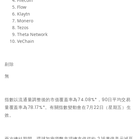
Filecoin
Flow
Klaytn
Monero
Tezos
Theta Network
VeChain
剔除
無
指數以流通量調整後的市值覆蓋率為74.08%*，90日平均交易
量覆蓋率為78.17%*。有關指數變動會在7月22日（星期五）生
效。
兩次總結期間，環球加密貨幣市場總市值從約 2.16萬億美元減至