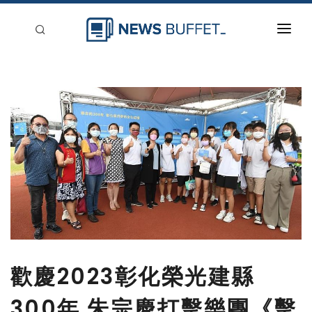
回到首頁
新聞稿分類
登入
刊登
歡慶2023彰化榮光建縣
300年 朱宗慶打擊樂團《擊