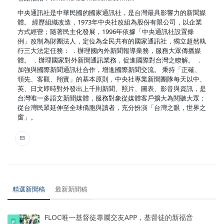
中央通訊社是中華民國的國家通訊社，是台灣最具影響力的新聞媒
體。 經歷組織改造，1973年中央社改組為股份有限公司，以企業
方式經營；隨著民主化發展，1996年依據「中央通訊社設置條
例」改制為財團法人，定位為全民共有的國家通訊社，獨立超然執
行三大法定任務： ．辦理國內外新聞報導業務，服務大眾傳播媒
體。 ．辦理國家對外新聞通訊業務，促進國際對台灣之瞭解。 ．
加強與國際新聞通訊社合作，增進國際新聞交流。 秉持「正確、
領先、客觀、翔實」的基本原則，中央社專業新聞團隊每天以中、
英、日文即時對外發出上千則新聞、照片、圖表、影音與資訊，是
台灣唯一多語文新聞媒體，服務對象從媒體客戶擴大為閱聽大眾；
從台灣民眾延伸至全球僑胞與讀者，充分扮演「台灣之眼，世界之
窗」。
精選新聞稿
最新新聞稿
FLOC唯一基督徒專屬交友APP，基督徒的新福音