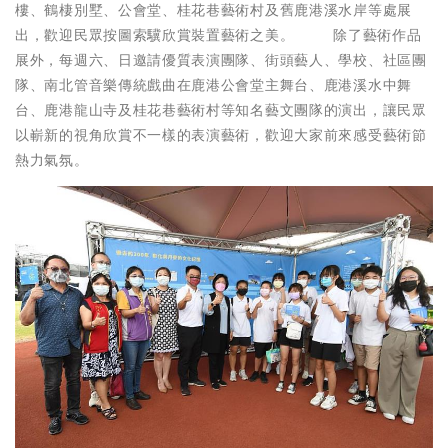
樓、鶴棲別墅、公會堂、桂花巷藝術村及舊鹿港溪水岸等處展
出，歡迎民眾按圖索驥欣賞裝置藝術之美。 除了藝術作品
展外，每週六、日邀請優質表演團隊、街頭藝人、學校、社區團
隊、南北管音樂傳統戲曲在鹿港公會堂主舞台、鹿港溪水中舞
台、鹿港龍山寺及桂花巷藝術村等知名藝文團隊的演出，讓民眾
以嶄新的視角欣賞不一樣的表演藝術，歡迎大家前來感受藝術節
熱力氣氛。