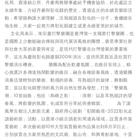
化局、鹿港鎮公所、丹麥商務辦事處給予機會協助，於此處設立
永續市集，介紹丹麥與彰化縣的歷史，透過這次的永續音樂節活
動，希望能夠讓大家理解，沃旭能源在彰化的一分子，會繼續在
地生根，大家一起努力將彰化縣建立成更永續更美好的城市。
文化局表示，朱宗慶打擊樂團是臺灣第一支職業打擊樂團，也
是國際上少數能融合傳統與現代展演風格的團體，廣受專業社群
與社會大眾的喜愛與肯定，是現代打擊樂在台灣發展的重要推
手。這次為慶祝彰化縣建縣300年演出，提供民眾親近及欣賞打
擊樂演出機會。 樂團為配合歡慶氛圍，在曲目安排上，精
心挑選許多傳達熱鬧歡樂的曲目，融合各種節奏風格，透過樂團
演奏活潑輕快的樂曲、動感的節奏、耳熟能詳的旋律，舞動觀
眾。並以彰化縣豐沛的風力與自然生態為發想，打造「擊樂風
潮」10首組曲，包括〈島嶼之歌〉、〈浪潮〉以及耳熟能詳的望
春風，將歡樂的氛圍，化成音符分享給與會鄉親。 為了讓
風華古都注入創新元素，縣府用心規劃「彰開藝境-2022彰化走
讀藝術節」活動，以鹿港小鎮古蹟老街周邊為場域，設置多件裝
置藝術，本次藝術節10件大型裝置藝術作品展出到8月31日止，
分別放置在大家所熟悉的文武廟、龍山寺、和興青創基地、十宜