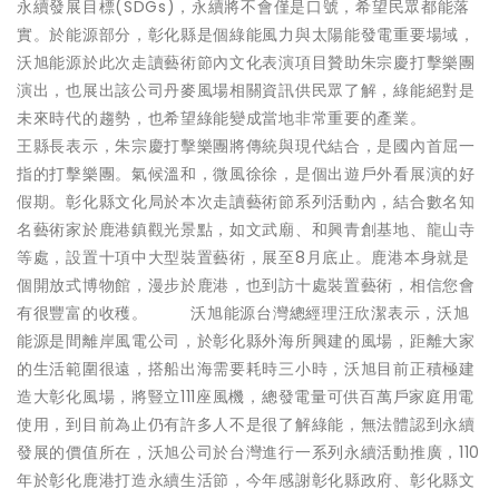
永續發展目標(SDGs)，永續將不會僅是口號，希望民眾都能落
實。於能源部分，彰化縣是個綠能風力與太陽能發電重要場域，
沃旭能源於此次走讀藝術節內文化表演項目贊助朱宗慶打擊樂團
演出，也展出該公司丹麥風場相關資訊供民眾了解，綠能絕對是
未來時代的趨勢，也希望綠能變成當地非常重要的產業。
王縣長表示，朱宗慶打擊樂團將傳統與現代結合，是國內首屈一
指的打擊樂團。氣候溫和，微風徐徐，是個出遊戶外看展演的好
假期。彰化縣文化局於本次走讀藝術節系列活動內，結合數名知
名藝術家於鹿港鎮觀光景點，如文武廟、和興青創基地、龍山寺
等處，設置十項中大型裝置藝術，展至8月底止。鹿港本身就是
個開放式博物館，漫步於鹿港，也到訪十處裝置藝術，相信您會
有很豐富的收穫。 沃旭能源台灣總經理汪欣潔表示，沃旭
能源是間離岸風電公司，於彰化縣外海所興建的風場，距離大家
的生活範圍很遠，搭船出海需要耗時三小時，沃旭目前正積極建
造大彰化風場，將豎立111座風機，總發電量可供百萬戶家庭用電
使用，到目前為止仍有許多人不是很了解綠能，無法體認到永續
發展的價值所在，沃旭公司於台灣進行一系列永續活動推廣，110
年於彰化鹿港打造永續生活節，今年感謝彰化縣政府、彰化縣文