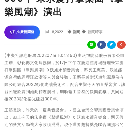
樂風潮》演出
Jul 18,2022
新聞
新聞時事
推廣新聞稿
(中央社訊息服務20220718 10:43:50)由沃旭能源股份有限公司
主辦、彰化縣文化局協辦，於17日下午在鹿港體育場辦理朱宗慶
打擊樂團《擊樂風潮》X沃旭永續音樂會，縣長王惠美、沃旭能
源台灣總經理汪欣潔等人與會聆聽，王縣長感謝沃旭能源股份有
限公司結合2022彰化走讀藝術節，配合主辦今天的音樂饗宴，讓
縣民能欣賞到如此精湛演出，期盼藉由音符的歡樂氣氛，共同迎
接2023彰化榮光建縣300年。
王縣長說，昨天的「慶典音樂會」～國立台灣交響樂團音樂會演
出，加上今天的朱宗慶《擊樂風潮》X 沃旭永續音樂會，兩天假
期的藝文活動讓大家收穫滿滿。現今世界趨勢就是聯合國提出的