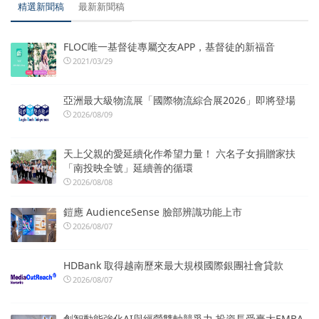
精選新聞稿
最新新聞稿
FLOC唯一基督徒專屬交友APP，基督徒的新福音
2021/03/29
亞洲最大級物流展「國際物流綜合展2026」即將登場
2026/08/09
天上父親的愛延續化作希望力量！ 六名子女捐贈家扶
「南投映全號」延續善的循環
2026/08/08
鎧應 AudienceSense 臉部辨識功能上市
2026/08/07
HDBank 取得越南歷來最大規模國際銀團社會貸款
2026/08/07
創智動能強化AI與經營雙軸競爭力 投資長受臺大EMBA