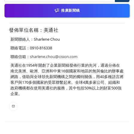
推廣新聞稿
發佈單位名稱：美通社
新聞聯絡人：Sharlene Chou
聯絡電話：0910-816338
聯絡信箱：
sharlene.chou@cision.com
美通社在1954年開創了企業新聞稿發佈行業的先河，通過分佈在
南北美洲、歐洲、亞洲和中東16個國家和地區的無與倫比的辦事處
網路，借助與全球領先新聞機構之間的獨特關係，用40多種語言將
客戶與170多個國家的受眾聯繫起來。全球4萬多家公司、組織和
政府機構都在使用美通社的服務，其中包括50%以上的財富500強
企業。