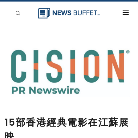
回到首頁
新聞稿分類
登入
刊登
15部香港經典電影在江蘇展
映