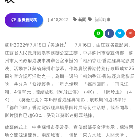
Jul 18,2022
新聞
新聞時事
推廣新聞稿
蘇州
2022年7月18日
/美通社/ -- 7月16日，由江蘇省電影局、
江蘇省人民政府港澳事務辦公室主辦，中共蘇州市委宣傳部、蘇
州市人民政府港澳事務辦公室承辦的「相約香江·香港經典電影展
映」活動在江蘇省蘇州市啟幕。作為慶祝香港特別行政區成立25
周年官方認可活動之一，為期一週的「相約香江·香港經典電影展
映」共分為「修復經典」「星光熠熠」「都市回眸」「再見江
湖」4個單元，陸續放映《阿飛正傳》（4K）、《阮玲玉》（4
K）、《笑傲江湖》等15部香港經典電影，展映期間還將舉行
「都市回眸」香港電影經典場景圖片展等衍生活動，截至開幕，
影片預售已超60%，受到江蘇影迷觀眾熱捧。
啟幕儀式上，中共蘇州市委常委、宣傳部部長金潔表示，蘇港兩
地交流源遠流長。兩座城市，一個是「東方水城」人間天堂，一