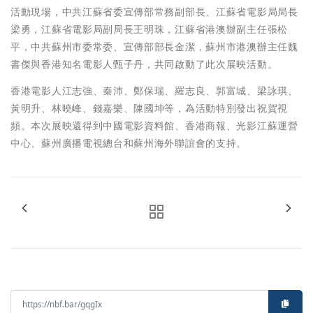
活動現場，中共江蘇省委宣傳部常務副部長、江蘇省電影局局長
梁勇，江蘇省電影局副局長王明珠，江蘇省港澳辦副主任張松
平，中共蘇州市委常委、宣傳部部長金潔，蘇州市港澳辦主任魏
書傑與香港知名電影人甄子丹，共同啟動了此次展映活動。
香港電影人江志強、秦沛、鄭保瑞、羅志良、郭富城、梁詠琪、
黃明升、林曉峰、錢嘉樂、陳國坤等，為活動特別發出祝賀視
頻。本次展映還得到中國電影資料館、香港商報、光影江蘇運營
中心、蘇州廣播電視總台和蘇州海外聯誼會的支持。