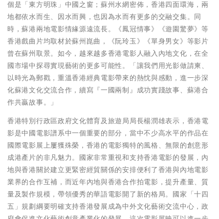
個是「東方明珠」中國之窗；蘇州水網密佈，香港四面環海，兩
地都依水而生、因水而興，也因為水而有更多的交融交集。同
時，蘇港兩地電影情緣源遠流長。《鳳冠情事》《遊園驚夢》等
香港戲曲片均取材於蘇州崑曲，《阮玲玉》《單身男女》等影片
曾在蘇州取景。如今，越來越多香港電影人融入內地文化，在全
國市場中探尋實現藝術的更多可能性。「讓我們用光影做請柬、
以時光為郵戳，重溫香港經典電影帶來的熱忱與感動，進一步深
化蘇港文化交流合作，續寫『一國兩制』成功實踐故事、蘇港合
作共贏故事。」
香港特別行政區政府文化體育及旅遊局局長楊潤雄表示，香港電
影是中國電影譜系中一個重要的部分，當中不少高水平的作品在
國際電影展上屢獲殊榮，香港的電影獨特的風格、無限的創意形
成港產片的非凡魅力。國家非常重視和支持香港電影的發展，內
地與香港關於建立更緊密經貿關係的安排便利了香港與內地電影
業界的合作互補，而近年內地與香港合作拍電影，提升產量、質
量及製作規模，帶領優秀的華語電影開了新的格局。國家「十四
五」規劃綱要明確支持香港發展成為中外文化藝術交流中心，政
府會促進文化藝術創意產業化的發展。這次電影展映可以進一步