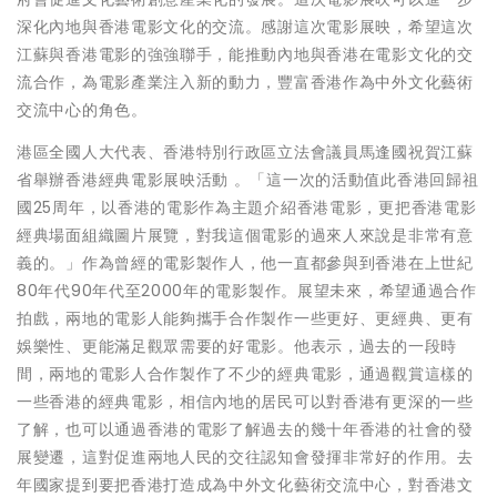
深化內地與香港電影文化的交流。感謝這次電影展映，希望這次
江蘇與香港電影的強強聯手，能推動內地與香港在電影文化的交
流合作，為電影產業注入新的動力，豐富香港作為中外文化藝術
交流中心的角色。
港區全國人大代表、香港特別行政區立法會議員馬逢國祝賀江蘇
省舉辦香港經典電影展映活動 。「這一次的活動值此香港回歸祖
國25周年，以香港的電影作為主題介紹香港電影，更把香港電影
經典場面組織圖片展覽，對我這個電影的過來人來說是非常有意
義的。」作為曾經的電影製作人，他一直都參與到香港在上世紀
80年代90年代至2000年的電影製作。展望未來，希望通過合作
拍戲，兩地的電影人能夠攜手合作製作一些更好、更經典、更有
娛樂性、更能滿足觀眾需要的好電影。他表示，過去的一段時
間，兩地的電影人合作製作了不少的經典電影，通過觀賞這樣的
一些香港的經典電影，相信內地的居民可以對香港有更深的一些
了解，也可以通過香港的電影了解過去的幾十年香港的社會的發
展變遷，這對促進兩地人民的交往認知會發揮非常好的作用。去
年國家提到要把香港打造成為中外文化藝術交流中心，對香港文