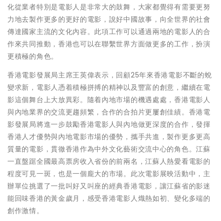
化從業者特別是電影人是非常大的鼓舞，大家都覺得有需要更努
力地去製作更多的更好的電影，說好中國故事，向全世界的社會
傳達國家主流的文化內容。此項工作可以通過兩地的電影人的合
作來共同推動，香港也可以在聯繫世界方面做更多的工作，扮演
更積極的角色。
香港電影發展局主席王英偉表示，回顧25年來香港電影不斷的蛻
變求新，電影人憑着積極拼搏的精神以及豐富的創意，繼續在電
影這個舞台上大放異彩。隨着內地市場的機遇處處，香港電影人
與內地業界的交流更趨頻繁，合作的合拍片更屢創佳績。香港電
影發展局將進一步鼓勵香港電影人與內地做更深度的合作，發揮
香港人才優勢與內地電影市場的優勢，攜手共進，製作更多更高
質量的電影，貫徹香港作為中外文化藝術交流中心的角色。江蘇
一直盤踞全國最高票房收入省份的前兩名，江蘇人熱愛看電影的
程度可見一斑，也是一個龐大的市場。此次電影展映活動中，主
辦單位挑選了一批叫好又叫座的經典香港電影，讓江蘇省的影迷
能回味香港的黃金歲月，感受香港電影人熾熱如初、變化多端的
創作激情。