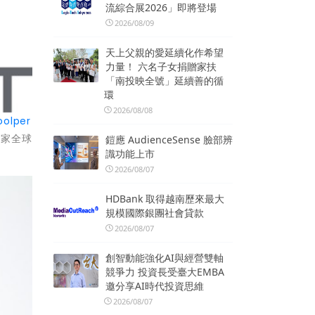
流綜合展2026」即將登場
2026/08/09
天上父親的愛延續化作希望
力量！ 六名子女捐贈家扶
「南投映全號」延續善的循
環
2026/08/08
olper
這家全球
鎧應 AudienceSense 臉部辨
識功能上市
2026/08/07
HDBank 取得越南歷來最大
規模國際銀團社會貸款
2026/08/07
創智動能強化AI與經營雙軸
競爭力 投資長受臺大EMBA
邀分享AI時代投資思維
2026/08/07