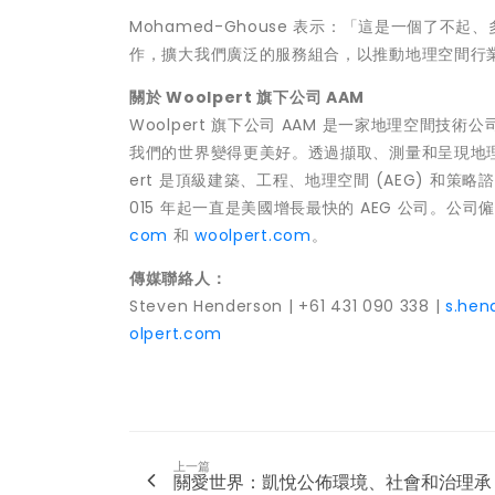
Mohamed-Ghouse 表示：「這是一個了
作，擴大我們廣泛的服務組合，以推動地理空間行
關於
Woolpert
旗下公司
AAM
Woolpert 旗下公司 AAM 是一家地理空
我們的世界變得更美好。透過擷取、測量和呈現地理
ert 是頂級建築、工程、地理空間 (AEG) 和策略諮
015 年起一直是美國增長最快的 AEG 公司。公司僱
com
和
woolpert.com
。
傳媒聯絡人：
Steven Henderson
| +61 431 090 338 |
s.he
olpert.com
上一篇
關愛世界：凱悅公佈環境、社會和治理承