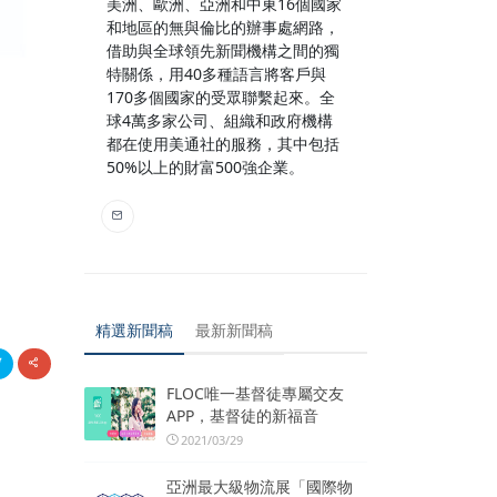
美洲、歐洲、亞洲和中東16個國家
和地區的無與倫比的辦事處網路，
借助與全球領先新聞機構之間的獨
特關係，用40多種語言將客戶與
170多個國家的受眾聯繫起來。全
球4萬多家公司、組織和政府機構
都在使用美通社的服務，其中包括
50%以上的財富500強企業。
精選新聞稿
最新新聞稿
FLOC唯一基督徒專屬交友
APP，基督徒的新福音
2021/03/29
亞洲最大級物流展「國際物