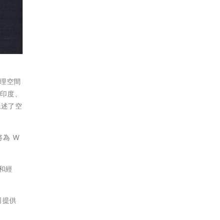
地理空間
、印度、
概述了空
將為 W
識和經
公司提供