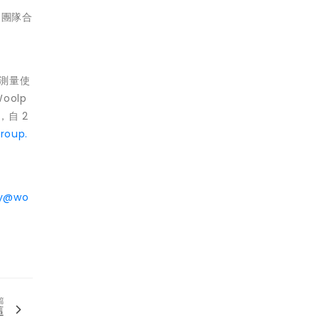
支團隊合
和測量使
olp
，自 2
roup.
ley@wo
篇
這