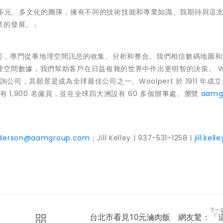
不起、多元、多文化的團隊，擁有不同的技術技能和專業知識。我期待與這
業的發展。」
間技術公司，專門從事地理空間訊息的收集、分析和整合。我們相信數碼地圖
空間數據，我們幫助客戶在日益複雜的世界中作出更明智的決策。 Wo
詢公司，其願景是成為全球最佳公司之一。Woolpert 於 1911 年成立
有 1,900 名僱員，並在全球四大洲設有 60 多個辦事處。瀏覽
aamg
nderson@aamgroup.com
；Jill Kelley | 937-531-1258 |
jill.kel
下一
台北市看見10元滷肉飯 網友驚：「