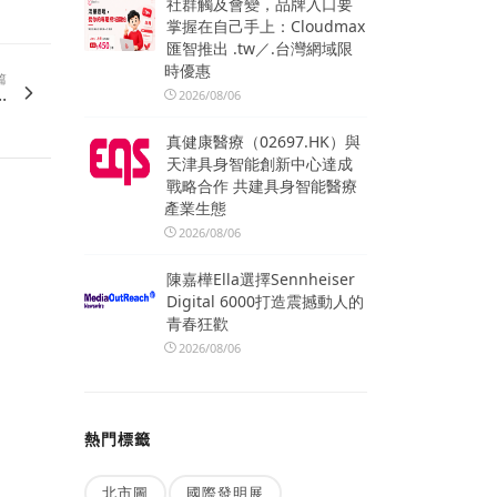
社群觸及會變，品牌入口要
掌握在自己手上：Cloudmax
匯智推出 .tw／.台灣網域限
時優惠
篇
.
2026/08/06
真健康醫療（02697.HK）與
天津具身智能創新中心達成
戰略合作 共建具身智能醫療
產業生態
2026/08/06
陳嘉樺Ella選擇Sennheiser
Digital 6000打造震撼動人的
青春狂歡
2026/08/06
熱門標籤
北市圖
國際發明展