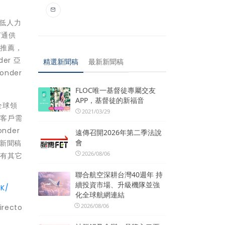
降低人力
打通供
性推薦，
er 亞
精選新聞稿
最新新聞稿
nder
FLOC唯一基督徒專屬交友
APP，基督徒的新福音
是全球領
2021/03/29
行客戶需
nder
遠傳召開2026年第二季法說
會
。本新聞稿
2026/08/06
。所有其它
聯合航空深耕台灣40週年 持
續投資市場、升級機隊並強
HK/
化全球航網連結
2026/08/06
irecto