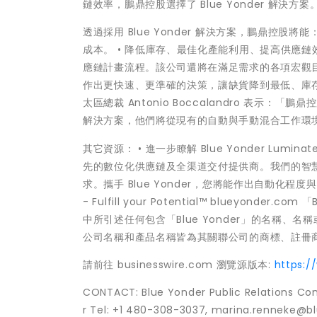
鏈效率，鵬鼎控股選擇了 Blue Yonder 解決方案
透過採用 Blue Yonder 解決方案，鵬鼎控股
成本。 • 降低庫存、最佳化產能利用、提高供應鏈效率
應鏈計畫流程。該公司還將在滿足需求的各項宏觀
作出更快速、更準確的決策，讓缺貨降到最低、庫存周轉
太區總裁 Antonio Boccalandro 表示：
解決方案，他們將從現有的自動與手動混合工作環
其它資源： • 進一步瞭解 Blue Yonder Lumina
先的數位化供應鏈及全渠道交付提供商。我們的智
求。攜手 Blue Yonder，您將能作出自動化程
- Fulfill your Potential™ blueyonder.
中所引述任何包含「Blue Yonder」的名稱、名稱或服務
公司名稱和產品名稱皆為其關聯公司的商標、註冊
請前往 businesswire.com 瀏覽源版本:
https:
CONTACT: Blue Yonder Public Relations Co
r Tel: +1 480-308-3037, marina.renneke@