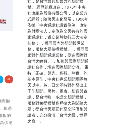
社，是台灣最具影響力的新聞媒
體。 經歷組織改造，1973年中央
社改組為股份有限公司，以企業方
式經營；隨著民主化發展，1996年
依據「中央通訊社設置條例」改制
為財團法人，定位為全民共有的國
家通訊社，獨立超然執行三大法定
任務： ．辦理國內外新聞報導業
務，服務大眾傳播媒體。 ．辦理國
家對外新聞通訊業務，促進國際對
台灣之瞭解。 ．加強與國際新聞通
訊社合作，增進國際新聞交流。 秉
持「正確、領先、客觀、翔實」的
基本原則，中央社專業新聞團隊每
天以中、英、日文即時對外發出上
千則新聞、照片、圖表、影音與資
訊，是台灣唯一多語文新聞媒體，
應商鵬
服務對象從媒體客戶擴大為閱聽大
型。鵬鼎
眾；從台灣民眾延伸至全球僑胞與
讀者，充分扮演「台灣之眼，世界
電路板的
之窗」。
提高供應