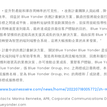
。
將能： • 提升對產能和庫存周轉率的可見性。 • 改善計畫團隊人員結構，
。 得益於 Blue Yonder 供應計畫解決方案，鵬鼎控股將能全面
目標之間達成平衡，就物料短缺情景規劃展開合作，並採用規範指導
速度達到最高，最終達成提供最佳客戶體驗的目的。 Blue Yond
「鵬鼎控股希望獲得的是能高效支援其成長的強大解決方案。藉由採用 Blue Yo
境轉變為智慧的端到端整合系統，這將大幅推動企業的未來發展。”
te 計畫中的供應計畫解決方案。 關於Blue Yonder Blue Yonder 
慧化端到端平台幫助零售商、製造商和物流商流暢地預測、回應和履
度與獲利都更高的業務決策，亦可推動企業成長、重塑客戶體驗。Blue Yo
com 「Blue Yonder」係 Blue Yonder Group, Inc. 之商標或註冊商標
名稱，皆為 Blue Yonder Group, Inc. 的商標和 / 或財產
商標或服務標章。
//www.businesswire.com/news/home/20220718005772/zh-
ntacts: Marina Renneke, APR, Corporate Communications D
blueyonder.com