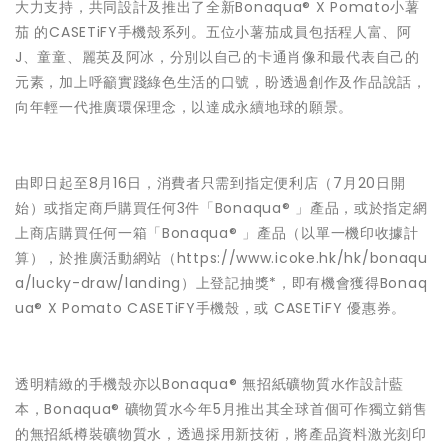
大力支持，共同設計及推出了全新Bonaqua® X Pomato小薯
茄 的CASETiFY手機殼系列。五位小薯茄成員包括程人富、阿
J、童童、麗英及阿冰，分別以自己的卡通肖像和最代表自己的
元素，加上呼籲實踐綠色生活的口號，盼透過創作及作品說話，
向年輕一代推廣環保理念，以達成永續地球的願景。
由即日起至8月16日，消費者只需到指定便利店（7月20日開
始）或指定商戶購買任何3件「Bonaqua® 」產品，或於指定網
上商店購買任何一箱「Bonaqua® 」產品（以單一機印收據計
算），於推廣活動網站（
https://www.icoke.hk/hk/bonaqu
a/lucky-draw/landing
）上登記抽獎*，即有機會獲得Bonaq
ua® X Pomato CASETiFY手機殼，或 CASETiFY 優惠券。
透明精緻的手機殼亦以Bonaqua® 無招紙礦物質水作設計藍
本，Bonaqua® 礦物質水今年5月推出其全球首個可作獨立銷售
的無招紙樽裝礦物質水，透過採用新技術，將產品資料激光刻印