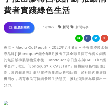
費者實踐綠色生活
Jul 19,2022
新聞
新聞時事
推廣新聞稿
香港 -
Media OutReach
- 2022年7月18日 - 全香港樽裝水領
導品牌[1]Bonaqua®繼今年5月推出了其全球首個可作獨立銷售
的無招紙樽裝礦物質水後，Bonaqua®今日宣布與CASETiFY攜
手合作，推出「Bonaqua® X CASETiFY」膠樽回收折扣回贈計
劃，透過嶄新設計飲品膠樽收集箱及折扣回贈，於社區內推廣膠
樽回收，培育市民可持續發展生活態度，推動消費者為環保出一
分力。