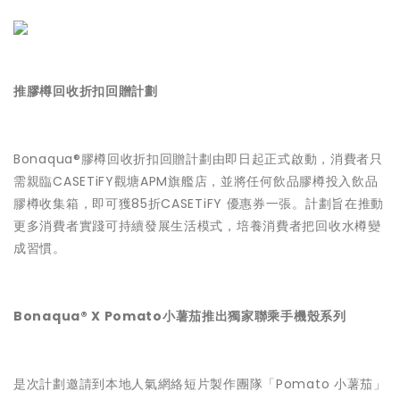
推膠樽回收折扣回贈計劃
Bonaqua®膠樽回收折扣回贈計劃由即日起正式啟動，消費者只
需親臨CASETiFY觀塘APM旗艦店，並將任何飲品膠樽投入飲品
膠樽收集箱，即可獲85折CASETiFY 優惠券一張。計劃旨在推動
更多消費者實踐可持續發展生活模式，培養消費者把回收水樽變
成習慣。
Bonaqua® X Pomato小薯茄推出獨家聯乘手機殼系列
是次計劃邀請到本地人氣網絡短片製作團隊「Pomato 小薯茄」