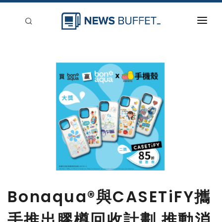
回到首頁
新聞稿分類
登入
刊登
Bonaqua®與CASETiFY攜
手推出膠樽回收計劃 推動消