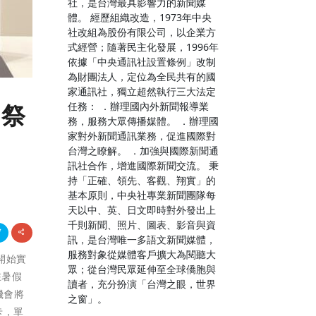
社，是台灣最具影響力的新聞媒
體。 經歷組織改造，1973年中央
社改組為股份有限公司，以企業方
式經營；隨著民主化發展，1996年
依據「中央通訊社設置條例」改制
為財團法人，定位為全民共有的國
家通訊社，獨立超然執行三大法定
任務： ．辦理國內外新聞報導業
樂祭
務，服務大眾傳播媒體。 ．辦理國
家對外新聞通訊業務，促進國際對
台灣之瞭解。 ．加強與國際新聞通
訊社合作，增進國際新聞交流。 秉
持「正確、領先、客觀、翔實」的
基本原則，中央社專業新聞團隊每
天以中、英、日文即時對外發出上
千則新聞、照片、圖表、影音與資
訊，是台灣唯一多語文新聞媒體，
服務對象從媒體客戶擴大為閱聽大
5開始實
眾；從台灣民眾延伸至全球僑胞與
在暑假
讀者，充分扮演「台灣之眼，世界
機會將
之窗」。
卡，單