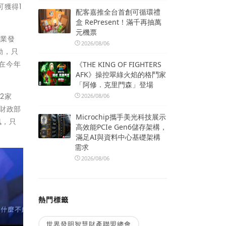
可獲得1
配客嘉推全台首創可循環禮
盒 RePresent！滿千再抽萬
元機票
商業發
2026/08/06
動，只
，在今年
《THE KING OF FIGHTERS
AFK》操控翠綠火焰的格鬥家
「阿修．克里門森」登場
2家
2026/08/06
定財政部
Microchip攜手美光科技展示
訊，只
高效能PCIe Gen6儲存架構，
滿足AI與資料中心基礎架構
需求
2026/08/06
熱門標籤
世界發明智慧財產聯盟總會