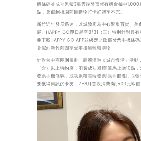
機條碼並成功累積3張雲端發票就有機會抽中1,00
點，暑假到桃園商圈購物打卡好禮享不完。
新竹近年發展迅速，以城隍廟為中心聚集百貨、美
展。HAPPY GO即日起至8/31（三）特別針對
要下載HAPPY GO APP並綁定財政部發票手機
暑假到新竹商圈享受零接觸輕鬆購物！
針對台中商圈則規劃「商圈漫遊ｘ城市慢活」活動
（含）以上特約店，消費成功累積1筆馬上贈10點，消
發票手機條碼，成功累積雲端發票1張即贈1點、2張
要獲得簡訊的卡友，7-8月首次消費滿1,500元即