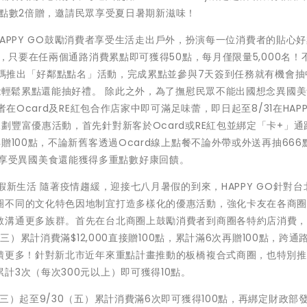
GO點數2倍贈，邀請民眾享受夏日暑期新滋味！
 HAPPY GO鼓勵消費者享受生活走出戶外，扮演每一位消費者的貼心
包，只要在任兩個通路消費累點即可獲得50點，每月僅限量5,000名！
再加碼推出「好鄰點點名」活動，完成累點並參與7天簽到任務就有機會抽
都能輕鬆累點還能抽好禮。 除此之外，為了撫慰民眾不能出國想念異國
在Ocard及RE紅包合作店家中即可滿足味蕾，即日起至8/31在HAPP
劃豐富優惠活動，首先針對新客於Ocard或RE紅包並綁定「卡+」通
贈100點，不論新舊客透過Ocard線上點餐不論外帶或外送再抽666
RE紅包享受異國美食還能獲得多重點數好康回饋。
假新生活 隨著疫情趨緩，迎接七八月暑假的到來，HAPPY GO針對台
圈不同的文化特色因地制宜打造多樣化的優惠活動，強化卡友在各商
散溝通更多族群。首先在台北商圈上鼓勵消費者到商圈各特約店消費
三）累計消費滿$12,000直接贈100點，累計滿6次再贈100點，跨通
回饋更多！針對新北市近年來重點計畫推動的板橋複合式商圈，也特別
計3次（每次300元以上）即可獲得10點。
三）起至9/30（五）累計消費滿6次即可獲得100點，再綁定財政部