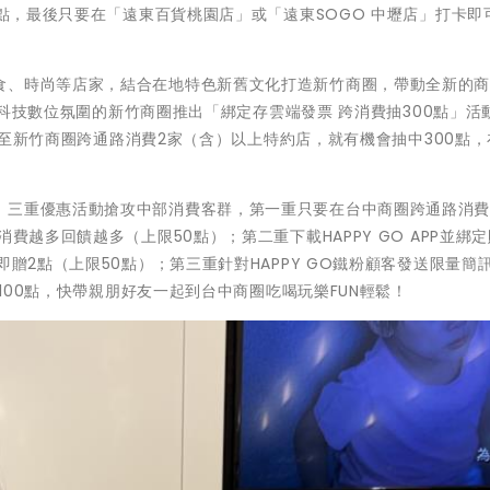
0點，最後只要在「遠東百貨桃園店」或「遠東SOGO 中壢店」打卡即
食、時尚等店家，結合在地特色新舊文化打造新竹商圈，帶動全新的
具有科技數位氛圍的新竹商圈推出「綁定存雲端發票 跨消費抽300點」活
條碼至新竹商圈跨通路消費2家（含）以上特約店，就有機會抽中300點
，三重優惠活動搶攻中部消費客群，第一重只要在台中商圈跨通路消費
費越多回饋越多（上限50點）；第二重下載HAPPY GO APP並綁
即贈2點（上限50點）；第三重針對HAPPY GO鐵粉顧客發送限量簡
贈100點，快帶親朋好友一起到台中商圈吃喝玩樂FUN輕鬆！