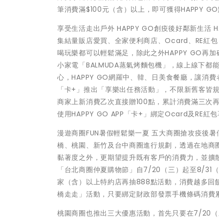
筆消費滿$100元（含）以上，即可獲得HAPPY 
享受生活走出戶外 HAPPY GO創疫後好鄰新生活
集結量販店愛買、全家便利商店、Ocard、RE紅
喝玩樂都可以輕鬆滿足，除此之外HAPPY GO
小家電「BALMUDA蒸氣烤麵包機」，線上線下
心，HAPPY GO網羅中、韓、日美食餐廳，讓消費者
「卡+」推出「享樂出任務活動」，不限新舊客皆規
商家上新消費乙次直接贈100點，累計消費滿三次再
使用HAPPY GO APP「卡+」綁定Ocard及
漫遊商圈FUN暑假輕鬆樂一夏 五大商圈搶攻疫後暑
橋、桃園、新竹及台中商圈進行規劃，透過在地商
黏著度之外，更期望提升既有客戶的消費力，並擴
「台北商圈仲夏購物節」自7/20（三）起至8/31（
家（含）以上特約店再抽888點活動，消費越多
橋走走」活動，只要綁定財政部發票手機條碼消費累
桃園商圈也推出三大優惠活動，首先只要在7/20（