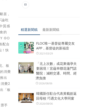
好鄰居，
不論吃
中質感
精選新聞稿
最新新聞稿
美食的
Y GO
FLOC唯一基督徒專屬交友
路配合
APP，基督徒的新福音
點！快
2021/03/29
「北上次數」成花東備孕夫
北、板
妻困境！宜蘊串聯花蓮門諾
圈的消費
醫院：減輕交通、時間、經
，推出
濟負擔
路消費2
2026/08/06
推出「板
韓國新任駐台代表黃載皓返
回母校 巧遇文化大學同窗
2026/08/06
發票手