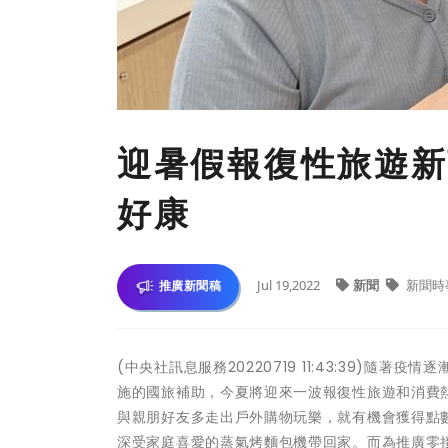
迎暑假報復性旅遊新
好康
Jul 19,2022
新聞
新聞時
推廣新聞稿
(中央社訊息服務20220719 11:43:39)隨
施的國旅補助，今夏將迎來一波報復性旅遊和消費熱
與親朋好友多走出戶外購物玩樂，就有機會獲得點數
深受家庭喜愛的蒸氣烤麵包機帶回家。而為推廣零接觸