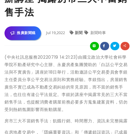
售手法
Jul 19,2022
新聞
新聞時事
推廣新聞稿
(中央社訊息服務20220719 14:21:23)由國立政治大學社會科學
學院不動產研究中心主辦、永慶房產集團贊助的「白話公平交易
法與不實廣告」講座於18日舉行，活動邀請公平交易委員會李鎂
主任委員分享公平交易法原則和實務經驗。李鎂指出，房屋銷售
廣告不實已成為不動產交易糾紛的常見原因，而不當的銷售手
法，也往往有違公平法規定。李鎂於講座中揭露常見的三大不當
銷售手法，也提醒消費者購屋前務必要多方蒐集建案資料，切勿
受到熱銷氛圍影響而衝動購屋。
房市三大不當銷售手法：飢餓行銷、時間壓力、資訊未完整揭露
在房地產交易中，「隱瞞重要資訊」和「傳遞錯誤資訊」已成最