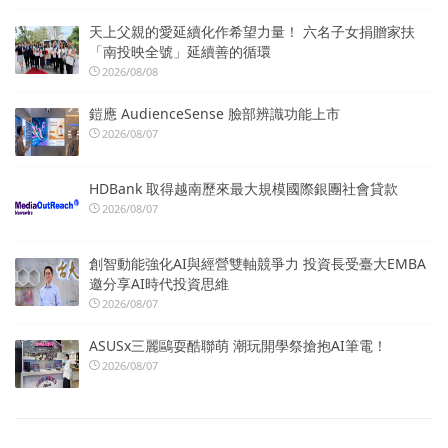
天上父親的愛延續化作希望力量！ 六名子女捐贈家扶
「南投映全號」延續善的循環
2026/08/08
鎧應 AudienceSense 臉部辨識功能上市
2026/08/07
HDBank 取得越南歷來最大規模國際銀團社會貸款
2026/08/07
創智動能強化AI與經營雙軸競爭力 投資長受臺大EMBA
邀分享AI時代投資思維
2026/08/07
ASUSx三麗鷗耍酷聯萌 潮玩開學祭搶抱AI筆電！
2026/08/07