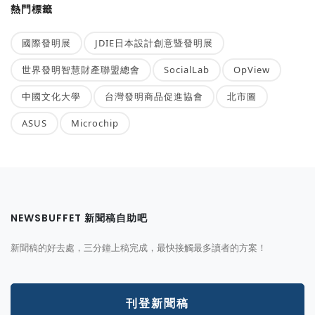
熱門標籤
國際發明展
JDIE日本設計創意暨發明展
世界發明智慧財產聯盟總會
SocialLab
OpView
中國文化大學
台灣發明商品促進協會
北市圖
ASUS
Microchip
NEWSBUFFET 新聞稿自助吧
新聞稿的好去處，三分鐘上稿完成，最快接觸最多讀者的方案！
刊登新聞稿