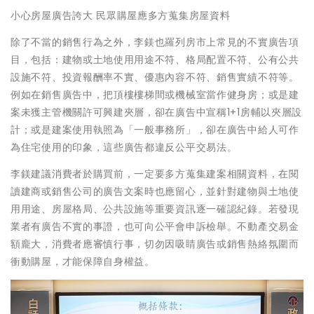
小心房屋廣告誇大 民眾購屋應多方蒐集房屋資料
除了不當的銷售行為之外，李鎂也羅列房市上常見的不實廣告項
目，包括：建物或土地使用用途不符、格局配置不符、公有公共
設施不符、投資報酬率不實、優惠內容不符、銷售實績不符等。
例如在銷售廣告中，把頂樓樓梯間或機械室當作健身房；或是建
案未獲主管機關許可興建夾層，卻在廣告中宣稱1+1房輔以夾層設
計；或是建案使用執照為「一般事務所」，卻在廣告中給人可作
為住宅使用的印象，這些廣告都違反公平交易法。
李鎂建議消費者於購買前，一定要多方蒐集建案相關資料，在閱
讀建商或銷售公司的廣告文案時也應留心，並針對建物與土地使
用用途、房屋格局、公共設施等重要資訊逐一確認紀錄。若發現
業者有廣告不實的事證，也可向公平會申訴檢舉。不動產交易金
額龐大，消費者應審慎行事，切勿因吸睛廣告或銷售熱絡氛圍而
衝動購屋，才能保障自身權益。