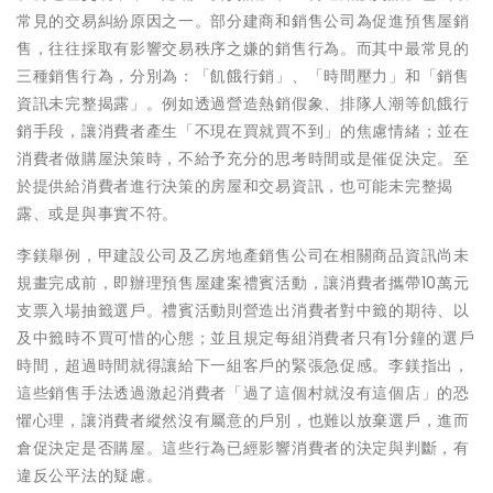
常見的交易糾紛原因之一。部分建商和銷售公司為促進預售屋銷
售，往往採取有影響交易秩序之嫌的銷售行為。而其中最常見的
三種銷售行為，分別為：「飢餓行銷」、「時間壓力」和「銷售
資訊未完整揭露」。例如透過營造熱銷假象、排隊人潮等飢餓行
銷手段，讓消費者產生「不現在買就買不到」的焦慮情緒；並在
消費者做購屋決策時，不給予充分的思考時間或是催促決定。至
於提供給消費者進行決策的房屋和交易資訊，也可能未完整揭
露、或是與事實不符。
李鎂舉例，甲建設公司及乙房地產銷售公司在相關商品資訊尚未
規畫完成前，即辦理預售屋建案禮賓活動，讓消費者攜帶10萬元
支票入場抽籤選戶。禮賓活動則營造出消費者對中籤的期待、以
及中籤時不買可惜的心態；並且規定每組消費者只有1分鐘的選戶
時間，超過時間就得讓給下一組客戶的緊張急促感。李鎂指出，
這些銷售手法透過激起消費者「過了這個村就沒有這個店」的恐
懼心理，讓消費者縱然沒有屬意的戶別，也難以放棄選戶，進而
倉促決定是否購屋。這些行為已經影響消費者的決定與判斷，有
違反公平法的疑慮。