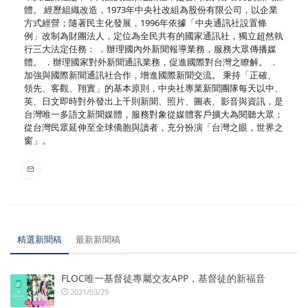
體。 經歷組織改造，1973年中央社改組為股份有限公司，以企業
方式經營；隨著民主化發展，1996年依據「中央通訊社設置條
例」改制為財團法人，定位為全民共有的國家通訊社，獨立超然執
行三大法定任務： ．辦理國內外新聞報導業務，服務大眾傳播媒
體。 ．辦理國家對外新聞通訊業務，促進國際對台灣之瞭解。 ．
加強與國際新聞通訊社合作，增進國際新聞交流。 秉持「正確、
領先、客觀、翔實」的基本原則，中央社專業新聞團隊每天以中、
英、日文即時對外發出上千則新聞、照片、圖表、影音與資訊，是
台灣唯一多語文新聞媒體，服務對象從媒體客戶擴大為閱聽大眾；
從台灣民眾延伸至全球僑胞與讀者，充分扮演「台灣之眼，世界之
窗」。
精選新聞稿
最新新聞稿
FLOC唯一基督徒專屬交友APP，基督徒的新福音
2021/03/29