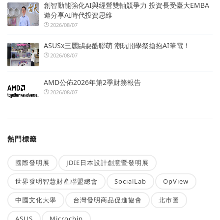
創智動能強化AI與經營雙軸競爭力 投資長受臺大EMBA
邀分享AI時代投資思維
2026/08/07
ASUSx三麗鷗耍酷聯萌 潮玩開學祭搶抱AI筆電！
2026/08/07
AMD公佈2026年第2季財務報告
2026/08/07
熱門標籤
國際發明展
JDIE日本設計創意暨發明展
世界發明智慧財產聯盟總會
SocialLab
OpView
中國文化大學
台灣發明商品促進協會
北市圖
ASUS
Microchip