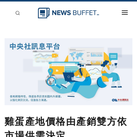
回到首頁
新聞稿分類
登入
刊登
雞蛋產地價格由產銷雙方依
市場供需決定