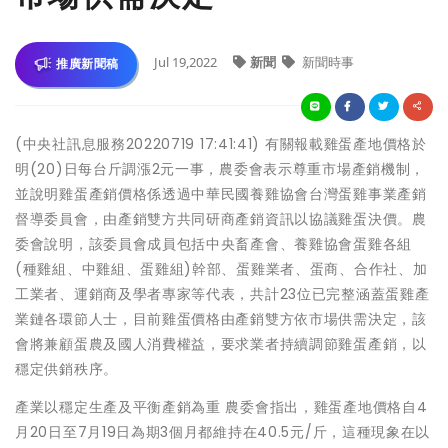
Jul 19,2022
新聞
新聞時事
推廣新聞稿
(中央社訊息服務20220719 17:41:41) 有關報載雞蛋產地價格於
明(20)日每台斤調漲2元一事，農委會表示尊重市場產銷機制，
並說明雞蛋產銷價格係透過中華民國養雞協會台灣蛋雞事業產銷
督導委員會，由產銷雙方共同研商產銷資訊以協議雞蛋決價。農
委會說明，該委員會成員包括中央畜產會、養雞協會蛋雞各組
(種雞組、中雞組、蛋雞組)幹部、蛋雞業者、蛋商、合作社、加
工業者、運銷商及學者專家等代表，共計23位已完整涵蓋蛋雞產
業鏈各環節人士，目前雞蛋價格由產銷雙方依市場供需決定，該
會將兼顧蛋農及國人消費權益，要求業者持續調節雞蛋產銷，以
穩定供銷秩序。
產業以穩定生產及平衡產銷為重 農委會指出，雞蛋產地價格自4
月20日至7月19日為期3個月都維持在40.5元/斤，這種現象在以