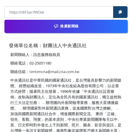
推廣新聞稿
發佈單位名稱：財團法人中央通訊社
新聞聯絡人：訊息服務核稿員
聯絡電話：02-25051180
聯絡信箱：
timtimcna@mail.cna.com.tw
中央通訊社是中華民國的國家通訊社，是台灣最具影響力的新聞媒
體。 經歷組織改造，1973年中央社改組為股份有限公司，以企業
方式經營；隨著民主化發展，1996年依據「中央通訊社設置條
例」改制為財團法人，定位為全民共有的國家通訊社，獨立超然執
行三大法定任務： ．辦理國內外新聞報導業務，服務大眾傳播媒
體。 ．辦理國家對外新聞通訊業務，促進國際對台灣之瞭解。 ．
加強與國際新聞通訊社合作，增進國際新聞交流。 秉持「正確、
領先、客觀、翔實」的基本原則，中央社專業新聞團隊每天以中、
英、日文即時對外發出上千則新聞、照片、圖表、影音與資訊，是
台灣唯一多語文新聞媒體，服務對象從媒體客戶擴大為閱聽大眾；