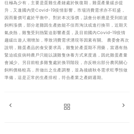
往極為少有，主要是蛋雞生產鏈處於恢復期，雞蛋產量緩步提
升，又逢國內受Covid-19疫情影響，市場消費需求亦不旺盛，
因而量價可處於平衡中。對於本次漲價，該會分析應是受到前波
飼料漲價，部分老雞因生產效能不佳而淘汰或進行換羽，近期天
氣炎熱，雞隻受到熱緊迫影響產蛋，及目前國內Covid-19疫情
趨緩出遊人潮增加，導致消費需求湧現等因素有關。 農委會再次
說明，雞蛋產品的食安要求高，雞隻於產蛋期不用藥，當遇有熱
緊迫或疫病時農戶只能以讓雞隻休養方式來度過，因此雞蛋產量
會減少。另目前較多雞隻處於換羽階段，亦反映出部分農民關心
飼料價格較高，所做出之生產調整，並為後續秋冬需求旺季預做
準備，這是正常的生產排程，符合產業之產銷週期。