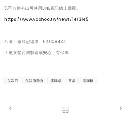
5.不方便外出可使用LINE視訊線上參觀。
https://www.yoohoo.tw/news/14/3145
巧迪工廠登記編號：64008434
工廠直營台灣製造最安心，有保障
父親節
父親節禮物
電腦桌
書桌
電腦椅