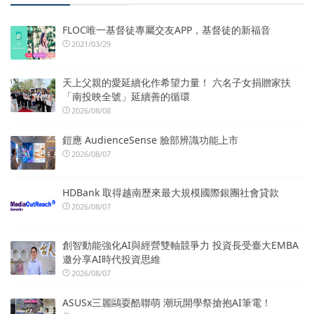
FLOC唯一基督徒專屬交友APP，基督徒的新福音
2021/03/29
天上父親的愛延續化作希望力量！ 六名子女捐贈家扶
「南投映全號」延續善的循環
2026/08/08
鎧應 AudienceSense 臉部辨識功能上市
2026/08/07
HDBank 取得越南歷來最大規模國際銀團社會貸款
2026/08/07
創智動能強化AI與經營雙軸競爭力 投資長受臺大EMBA
邀分享AI時代投資思維
2026/08/07
ASUSx三麗鷗耍酷聯萌 潮玩開學祭搶抱AI筆電！