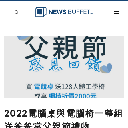
回到首頁
新聞稿分類
登入
刊登
2022電腦桌與電腦椅一整組
送爸爸當父親節禮物