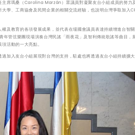
瑪桑（Carolina Marzán）眾議員對凝聚友台小組成員的努力
大學、工商協會及民間企業的相關交流經驗，也說明台灣爭取加入CP
人權及教育的各項發展成果，並代表在場國會議員表達持續增進台智
市政府青年管弦樂團現場演奏台灣民謠「雨夜花」及智利傳統歌謠等曲目，
該項活動的一大亮點。
透過加入友台小組展現對台灣的支持，駐處也將透過友台小組持續擴