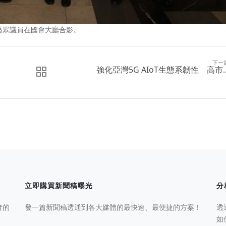
桑眾議員在國會大廳合影。
下一
強化亞灣5G AIoT生態系韌性 高市..
立即購買新聞稿曝光
分
者的
發一篇新聞稿透通到各大媒體的最快速、最便捷的方案！
透
如