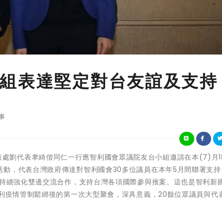
組表達堅定對台友誼及支持
事
駐智利代表處劉代表聿綺偕同仁一行應智利國會眾議院友台小組邀請在本(7)月
活動，代表台灣政府傳達對智利國會30多位議員在本年5月間聯署支持
員持續強化雙邊交流合作，支持台灣各項國際參與推案。這也是智利新
智利疫情管制鬆綁後的第一次大型聚會，深具意義，20餘位眾議員與代