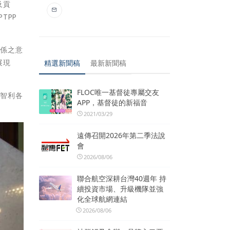
及貢
TPP
關係之意
展現
精選新聞稿
最新新聞稿
FLOC唯一基督徒專屬交友
大智利各
APP，基督徒的新福音
2021/03/29
遠傳召開2026年第二季法說
會
2026/08/06
聯合航空深耕台灣40週年 持
續投資市場、升級機隊並強
化全球航網連結
2026/08/06