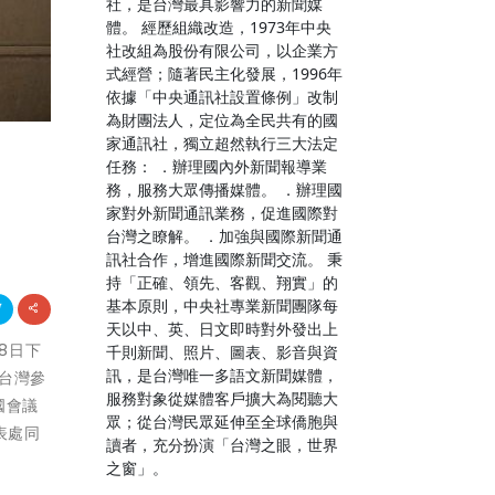
社，是台灣最具影響力的新聞媒
體。 經歷組織改造，1973年中央
社改組為股份有限公司，以企業方
式經營；隨著民主化發展，1996年
依據「中央通訊社設置條例」改制
為財團法人，定位為全民共有的國
家通訊社，獨立超然執行三大法定
任務： ．辦理國內外新聞報導業
務，服務大眾傳播媒體。 ．辦理國
家對外新聞通訊業務，促進國際對
台灣之瞭解。 ．加強與國際新聞通
訊社合作，增進國際新聞交流。 秉
持「正確、領先、客觀、翔實」的
基本原則，中央社專業新聞團隊每
天以中、英、日文即時對外發出上
18日下
千則新聞、照片、圖表、影音與資
訊，是台灣唯一多語文新聞媒體，
台灣參
服務對象從媒體客戶擴大為閱聽大
國會議
眾；從台灣民眾延伸至全球僑胞與
表處同
讀者，充分扮演「台灣之眼，世界
之窗」。