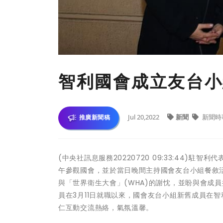
智利國會成立友台小
Jul 20,2022
新聞
新聞時
推廣新聞稿
(中央社訊息服務20220720 09:33:44)
午參觀國會，並於當日晚間主持國會友台小組餐敘
與「世界衛生大會」(WHA)的謝忱，並盼與會成
員在3月11日就職以來，國會友台小組新舊成員在
仁互動交流熱絡，氣氛溫馨。