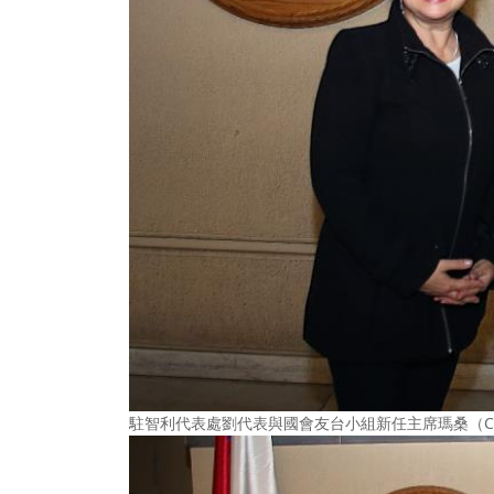
駐智利代表處劉代表與國會友台小組新任主席瑪桑（Caro