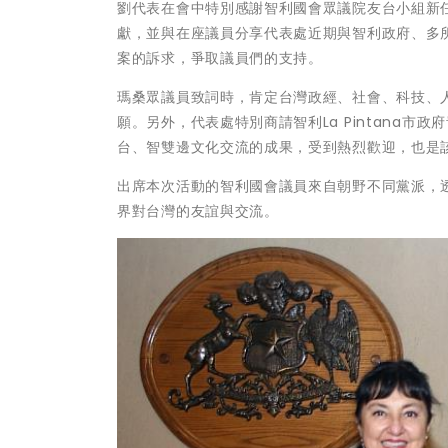
劉代表在會中特別感謝智利國會眾議院友台小組新任主席
獻，並與在座議員分享代表處近期與智利政府、多所
案的訴求，爭取議員們的支持。
瑪桑眾議員致詞時，肯定台灣政經、社會、科技、
願。另外，代表處特別商請智利La Pintana
台、智雙邊文化交流的成果，受到熱烈歡迎，也是
出席本次活動的智利國會議員來自朝野不同黨派，
界對台灣的友誼與交流。