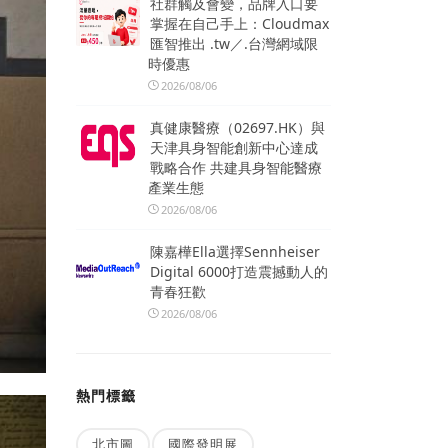
社群觸及會變，品牌入口要
掌握在自己手上：Cloudmax
匯智推出 .tw／.台灣網域限
時優惠
2026/08/06
真健康醫療（02697.HK）與
天津具身智能創新中心達成
戰略合作 共建具身智能醫療
產業生態
2026/08/06
陳嘉樺Ella選擇Sennheiser
Digital 6000打造震撼動人的
青春狂歡
2026/08/06
熱門標籤
北市圖
國際發明展