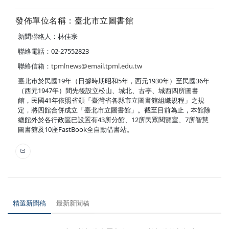
發佈單位名稱：臺北市立圖書館
新聞聯絡人：林佳宗
聯絡電話：02-27552823
聯絡信箱：
tpmlnews@email.tpml.edu.tw
臺北市於民國19年（日據時期昭和5年，西元1930年）至民國36年
（西元1947年）間先後設立松山、城北、古亭、城西四所圖書
館，民國41年依照省頒「臺灣省各縣市立圖書館組織規程」之規
定，將四館合併成立「臺北市立圖書館」。截至目前為止，本館除
總館外於各行政區已設置有43所分館、12所民眾閱覽室、7所智慧
圖書館及10座FastBook全自動借書站。
精選新聞稿
最新新聞稿