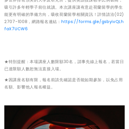
多世界排名頂尖的大學及研究所，提供英語授課教學比例甚高，
吸引許多年輕學子前往就讀。本次講座讓有意赴荷蘭留學的學生
能更有明確的準備方向，吸收荷蘭留學相關資訊！詳情請洽(02)
2707-1008，網路報名連結：
https://forms.gle/gsbyivQLh
faX7UCW6
★特別提醒：本場講座人數限額30名，請事先線上報名，若當日
已達限額人數恕無法直接入場。
★因講座名額有限，報名前請先確認是否能如期參加，以免占用
名額、影響他人報名權益。