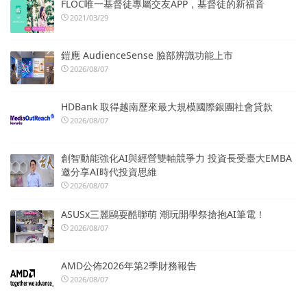
FLOC唯一基督徒專屬交友APP，基督徒的新福音
2021/03/29
鎧應 AudienceSense 臉部辨識功能上市
2026/08/07
HDBank 取得越南歷來最大規模國際銀團社會貸款
2026/08/07
創智動能強化AI與經營雙軸競爭力 投資長受臺大EMBA
邀分享AI時代投資思維
2026/08/07
ASUSx三麗鷗耍酷聯萌 潮玩開學祭搶抱AI筆電！
2026/08/07
AMD公佈2026年第2季財務報告
2026/08/07