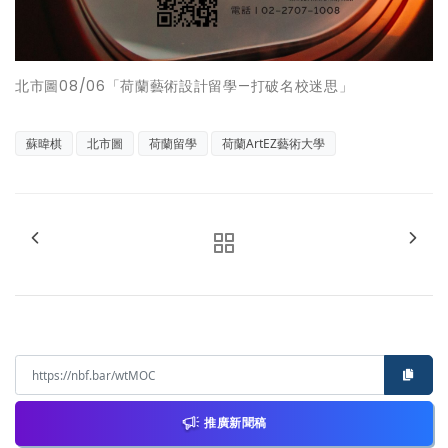
北市圖08/06「荷蘭藝術設計留學—打破名校迷思」
蘇暐棋
北市圖
荷蘭留學
荷蘭ArtEZ藝術大學
推廣新聞稿