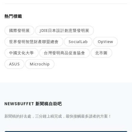
熱門標籤
國際發明展
JDIE日本設計創意暨發明展
世界發明智慧財產聯盟總會
SocialLab
OpView
中國文化大學
台灣發明商品促進協會
北市圖
ASUS
Microchip
NEWSBUFFET 新聞稿自助吧
新聞稿的好去處，三分鐘上稿完成，最快接觸最多讀者的方案！