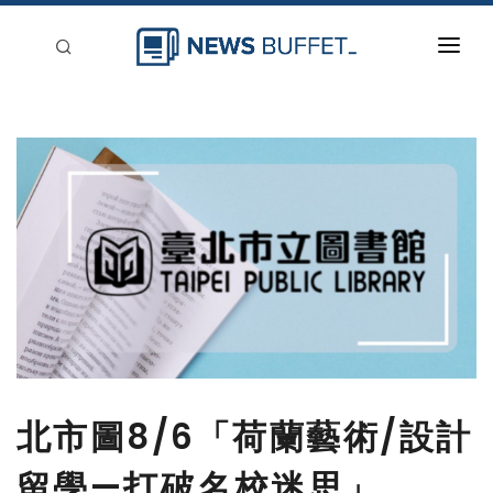
回到首頁
新聞稿分類
登入
刊登
北市圖8/6「荷蘭藝術/設計
留學—打破名校迷思」