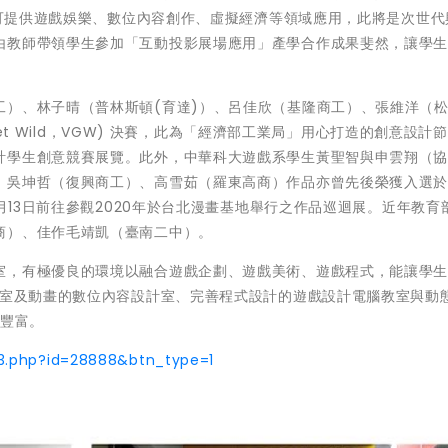
設備可提供遊戲娛樂、數位內容創作、虛擬經濟等領域應用，此將是次世代
由教師帶領學生參加「互動投影展場應用」產學合作成果斐然，讓學
工）、林子晴（普林斯頓(育達)）、呂佳欣（基隆商工）、張維洋（
 Get Wild，VGW) 決賽，此為「經濟部工業局」用心打造的創意設計
計學生創意競賽展覽。此外，中華科大遊戲系學生黃聖智與申雲翔（
吳坤哲（復興商工）、高雪茹（羅東高商）作品亦曾先後榮獲入選於2
2月13日前往參觀2020年於台北漫畫基地舉行之作品巡迴展。近年教育
商）、佳作毛靖凱（臺南二中）。
室，有極優良的環境以融合遊戲企劃、遊戲美術、遊戲程式，能讓學
教室及動畫的數位內容設計室、完善程式設計的遊戲設計電腦教室與動
源豐富。
3.php?id=28888&btn_type=1