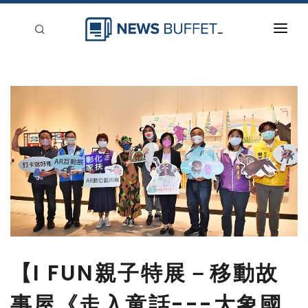
回到首頁
新聞稿分類
登入
刊登
【I FUN親子特展－移動故
事屋《走入童話---大象國