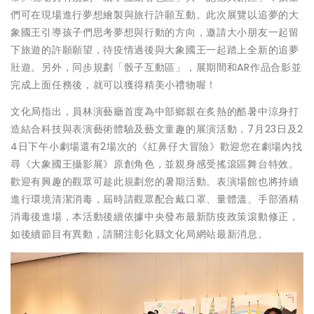
們可在現場進行夢想繪製與旅行許願互動。此次展覽以追夢的大
象國王引導孩子們思考夢想與行動的方向，邀請大小朋友一起留
下旅遊的許願願望，待疫情過後與大象國王一起踏上全新的追夢
壯遊。另外，同步規劃「骰子互動區」，展期間和AR作品合影並
完成上面任務後，就可以獲得精美小禮物喔！
文化局指出，員林演藝廳首度為中部鄉親在炙熱的酷暑中涼身打
造結合科技與表演藝術體驗及藝文童趣的展演活動，7月23日及2
4日下午小劇場還有2場次的《紅鼻仔大冒險》歡迎您在劇場內找
尋《大象國王攝影展》原創角色，並親身感受搖滾區舞台特效。
歡迎有興趣的觀眾可趁此規劃您的暑期活動。表演場館也將持續
進行環境清潔消毒，屆時請觀眾配合戴口罩、量體溫、手部酒精
消毒後進場，本活動後續依據中央發布最新防疫政策滾動修正，
如後續節目有異動，請關注彰化縣文化局網站最新消息。