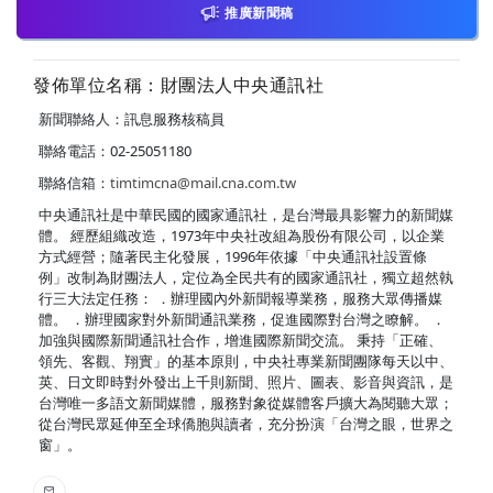
推廣新聞稿
發佈單位名稱：財團法人中央通訊社
新聞聯絡人：訊息服務核稿員
聯絡電話：02-25051180
聯絡信箱：
timtimcna@mail.cna.com.tw
中央通訊社是中華民國的國家通訊社，是台灣最具影響力的新聞媒
體。 經歷組織改造，1973年中央社改組為股份有限公司，以企業
方式經營；隨著民主化發展，1996年依據「中央通訊社設置條
例」改制為財團法人，定位為全民共有的國家通訊社，獨立超然執
行三大法定任務： ．辦理國內外新聞報導業務，服務大眾傳播媒
體。 ．辦理國家對外新聞通訊業務，促進國際對台灣之瞭解。 ．
加強與國際新聞通訊社合作，增進國際新聞交流。 秉持「正確、
領先、客觀、翔實」的基本原則，中央社專業新聞團隊每天以中、
英、日文即時對外發出上千則新聞、照片、圖表、影音與資訊，是
台灣唯一多語文新聞媒體，服務對象從媒體客戶擴大為閱聽大眾；
從台灣民眾延伸至全球僑胞與讀者，充分扮演「台灣之眼，世界之
窗」。