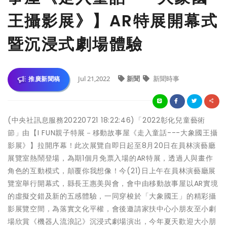
王攝影展》】AR特展開幕式
暨沉浸式劇場體驗
Jul 21,2022
新聞
新聞時事
推廣新聞稿
(中央社訊息服務20220721 18:22:46)「2022彰化兒童藝術
節」由【I FUN親子特展－移動故事屋《走入童話---大象國王攝
影展》】拉開序幕！此次展覽自即日起至8月20日在員林演藝廳
展覽室熱鬧登場，為期1個月免票入場的AR特展，透過人與畫作
角色的互動模式，顛覆你我想像！今(21)日上午在員林演藝廳展
覽室舉行開幕式，縣長王惠美與會，會中由移動故事屋以AR實境
的虛擬交錯及新的五感體驗，一同穿梭於「大象國王」的精彩攝
影展覽空間，為落實文化平權，會後邀請家扶中心小朋友至小劇
場欣賞《機器人流浪記》沉浸式劇場演出，今年夏天歡迎大小朋