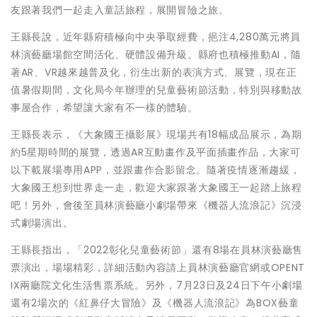
友跟著我們一起走入童話旅程，展開冒險之旅。
王縣長說，近年縣府積極向中央爭取經費，挹注4,280萬元將員
林演藝廳場館空間活化、硬體設備升級。縣府也積極推動AI，隨
著AR、VR越來越普及化，衍生出新的表演方式、展覽，現在正
值暑假期間，文化局今年辦理的兒童藝術節活動，特別與移動故
事屋合作，希望讓大家有不一樣的體驗。
王縣長表示，《大象國王攝影展》現場共有18幅成品展示，為期
約5星期時間的展覽，透過AR互動畫作及平面插畫作品，大家可
以下載展場專用APP，並跟畫作合影留念。隨著疫情逐漸趨緩，
大象國王想到世界走一走，歡迎大家跟著大象國王一起踏上旅程
吧！另外，會後至員林演藝廳小劇場帶來《機器人流浪記》沉浸
式劇場演出。
王縣長指出，「2022彰化兒童藝術節」還有8場在員林演藝廳售
票演出，場場精彩，詳細活動內容請上員林演藝廳官網或OPENT
IX兩廳院文化生活售票系統。另外，7月23日及24日下午小劇場
還有2場次的《紅鼻仔大冒險》及《機器人流浪記》為BOX藝童