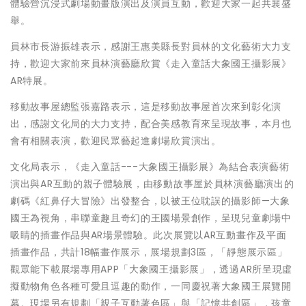
體驗營沉浸式劇場動畫版演出及演員互動，歡迎大家一起共襄盛
舉。
員林市長游振雄表示，感謝王惠美縣長對員林的文化藝術大力支
持，歡迎大家前來員林演藝廳欣賞《走入童話大象國王攝影展》
AR特展。
移動故事屋總監張嘉路表示，這是移動故事屋首次來到彰化演
出，感謝文化局的大力支持，配合美感教育來呈現故事，本月也
會有相關表演，歡迎民眾藝起進劇場欣賞演出。
文化局表示，《走入童話---大象國王攝影展》為結合表演藝術
演出與AR互動的親子體驗展，由移動故事屋於員林演藝廳演出的
劇碼《紅鼻仔大冒險》出發整合，以被王位耽誤的攝影師—大象
國王為視角，串聯童趣且奇幻的王國場景創作，呈現兒童劇場中
吸睛的插畫作品與AR場景體驗。此次展覽以AR互動畫作及平面
插畫作品，共計18幅畫作展示，展場規劃3區，「靜態展示區」
觀眾能下載展場專用APP「大象國王攝影展」，透過AR所呈現虛
擬動物角色各種可愛且逗趣的動作，一同慶祝著大象國王展覽開
幕。現場另有規劃「親子互動著色區」與「記憶共創區」，孩童