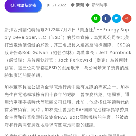
Jul 21,2022
新聞
新聞時事
推廣新聞稿
新澤西州蘭伯特維爾
2022年7月21日
/美通社/ -- Energy Sup
ply Developer, LLC（"ESD"）的股東宣佈，為實現公司在北美
打造電池價值鏈的願景，其三名成員入選高層領導團隊。 ESD的
股東任命Bob Galyen（鮑勃·加林）為董事長；Jeff Yambrick
（嚴博瑞）為首席執行官；Jack Perkowski（傑克）為首席財
務官。這三位高管都是ESD的創始股東，為公司帶來了寶貴的經
驗和廣泛的關係網。
加林董事長被公認為全球電池行業中最有見識的專家之一。加林
先生在電池領域擁有四十多年的經驗，曾在麥格納、德爾福、通
用汽車和寧德時代等龍頭公司任職。此前，他曾擔任寧德時代的
首席技術官。同時，加林先生曾擔任SAE國際電池標準指導委員
會主席和行業龍頭行業協會NAATBatt國際機構的主席，並被政
府和行業高管廣泛地尋求有關電池問題的建議。