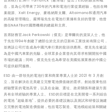
首席執行官Jeff Yambrick（嚴博瑞）提出了ESD的願景和概
念，並為公司帶來了30年的汽車和電池行業從業經驗，包括在蜂
巢能源、Xalt Energy、麥格納斯太爾、Altairnano和通用汽車
的高級管理職位。嚴博瑞先生在電池行業擁有良好的聲譽，他曾
擔任NAATBatt國際機構的總裁和主席。
首席財務官Jack Perkowski（傑克）是華爾街的資深人士，他
于先生1994年創建了總部位於北京的亞新科工業技術有限公司，
並將該公司打造成為中國汽車行業的龍頭供應商。傑克先生被認
為是中國汽車業的先驅，全球眾多企業曾向其尋求有關開拓中國
市場的建議；同時，傑克先生也為希望在美國拓展業務的中國公
司提供顧問服務。
ESD 由一群領先的電池行業和商業專業人士於 2021 年 3 月創
立，旨在解決在北美建立完整電池價值鏈的需求。創始股東包括
經驗豐富的電池高管，以及在金融、選址、政府關係和建築方面
具有全球經驗的專業人士。 ESD的目標是在北美開發一系列綜合
的電池 "超級基地"，提供必要的基礎設施以及測試和研發設施建
立完整的電池製造價值鏈，包括電芯製造、電池模組組裝和關鍵