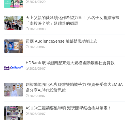
2021/03/29
天上父親的愛延續化作希望力量！ 六名子女捐贈家扶
「南投映全號」延續善的循環
2026/08/08
鎧應 AudienceSense 臉部辨識功能上市
2026/08/07
HDBank 取得越南歷來最大規模國際銀團社會貸款
2026/08/07
創智動能強化AI與經營雙軸競爭力 投資長受臺大EMBA
邀分享AI時代投資思維
2026/08/07
ASUSx三麗鷗耍酷聯萌 潮玩開學祭搶抱AI筆電！
2026/08/07