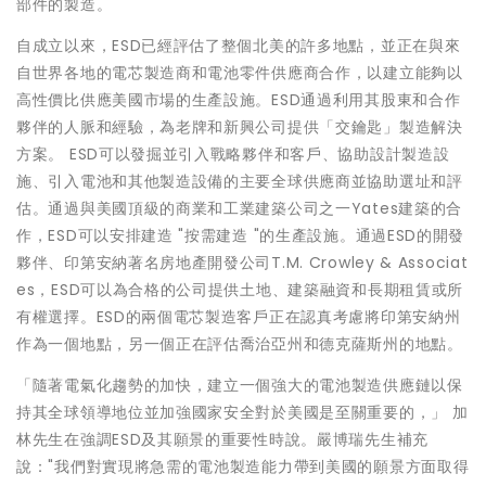
部件的製造。
自成立以來，ESD已經評估了整個北美的許多地點，並正在與來
自世界各地的電芯製造商和電池零件供應商合作，以建立能夠以
高性價比供應美國市場的生產設施。ESD通過利用其股東和合作
夥伴的人脈和經驗，為老牌和新興公司提供「交鑰匙」製造解決
方案。 ESD可以發掘並引入戰略夥伴和客戶、協助設計製造設
施、引入電池和其他製造設備的主要全球供應商並協助選址和評
估。通過與美國頂級的商業和工業建築公司之一Yates建築的合
作，ESD可以安排建造 "按需建造 "的生產設施。通過ESD的開發
夥伴、印第安納著名房地產開發公司T.M. Crowley & Associat
es，ESD可以為合格的公司提供土地、建築融資和長期租賃或所
有權選擇。ESD的兩個電芯製造客戶正在認真考慮將印第安納州
作為一個地點，另一個正在評估喬治亞州和德克薩斯州的地點。
「隨著電氣化趨勢的加快，建立一個強大的電池製造供應鏈以保
持其全球領導地位並加強國家安全對於美國是至關重要的，」 加
林先生在強調ESD及其願景的重要性時說。嚴博瑞先生補充
說："我們對實現將急需的電池製造能力帶到美國的願景方面取得