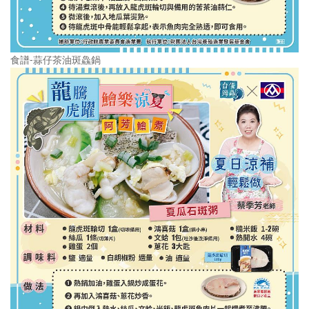
食譜-蒜仔茶油斑鱻鍋