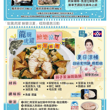
「龍騰虎躍 鱠樂涼夏」檔期優惠活動