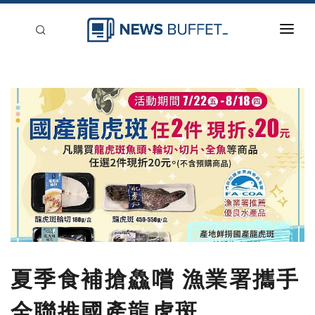
回到首頁
新聞稿分類
登入
刊登
夏季食補搶鱻嚐 漁業署攜手
全聯推國產龍虎斑