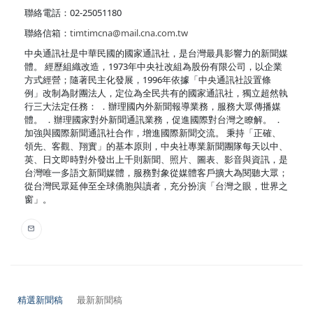
聯絡電話：02-25051180
聯絡信箱：
timtimcna@mail.cna.com.tw
中央通訊社是中華民國的國家通訊社，是台灣最具影響力的新聞媒
體。 經歷組織改造，1973年中央社改組為股份有限公司，以企業
方式經營；隨著民主化發展，1996年依據「中央通訊社設置條
例」改制為財團法人，定位為全民共有的國家通訊社，獨立超然執
行三大法定任務： ．辦理國內外新聞報導業務，服務大眾傳播媒
體。 ．辦理國家對外新聞通訊業務，促進國際對台灣之瞭解。 ．
加強與國際新聞通訊社合作，增進國際新聞交流。 秉持「正確、
領先、客觀、翔實」的基本原則，中央社專業新聞團隊每天以中、
英、日文即時對外發出上千則新聞、照片、圖表、影音與資訊，是
台灣唯一多語文新聞媒體，服務對象從媒體客戶擴大為閱聽大眾；
從台灣民眾延伸至全球僑胞與讀者，充分扮演「台灣之眼，世界之
窗」。
精選新聞稿
最新新聞稿