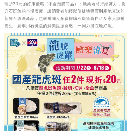
現折20元的好康優惠（不含預購商品）；漁業署將持續努力，提
升石斑魚的市場廣度，讓消費者能輕鬆便捷地購買到產地直送的
新鮮石斑漁產品，也鼓勵國人多多採購石斑魚為自己及家人滋補
養生，夏季用石斑魚的鮮美提振食慾，一同力挺在地好魚。