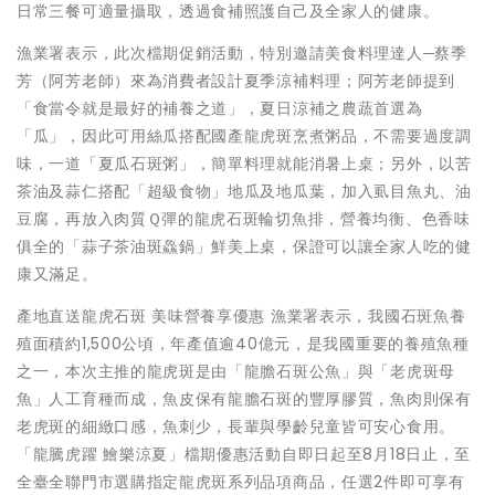
日常三餐可適量攝取，透過食補照護自己及全家人的健康。
漁業署表示，此次檔期促銷活動，特別邀請美食料理達人─蔡季
芳（阿芳老師）來為消費者設計夏季涼補料理；阿芳老師提到
「食當令就是最好的補養之道」，夏日涼補之農蔬首選為
「瓜」，因此可用絲瓜搭配國產龍虎斑烹煮粥品，不需要過度調
味，一道「夏瓜石斑粥」，簡單料理就能消暑上桌；另外，以苦
茶油及蒜仁搭配「超級食物」地瓜及地瓜葉，加入虱目魚丸、油
豆腐，再放入肉質Ｑ彈的龍虎石斑輪切魚排，營養均衡、色香味
俱全的「蒜子茶油斑鱻鍋」鮮美上桌，保證可以讓全家人吃的健
康又滿足。
產地直送龍虎石斑 美味營養享優惠 漁業署表示，我國石斑魚養
殖面積約1,500公頃，年產值逾40億元，是我國重要的養殖魚種
之一，本次主推的龍虎斑是由「龍膽石斑公魚」與「老虎斑母
魚」人工育種而成，魚皮保有龍膽石斑的豐厚膠質，魚肉則保有
老虎斑的細緻口感，魚刺少，長輩與學齡兒童皆可安心食用。
「龍騰虎躍 鱠樂涼夏」檔期優惠活動自即日起至8月18日止，至
全臺全聯門市選購指定龍虎斑系列品項商品，任選2件即可享有