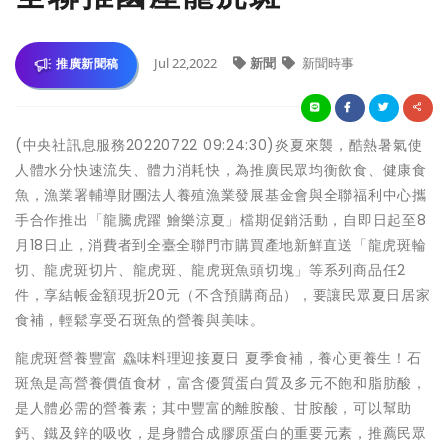
Jul 22,2022
新聞
新聞時事
推廣新聞稿
(中央社訊息服務20220722 09:24:30)炎夏來襲，酷熱暑氣使
人體水分快速流失、體力消耗快，為推廣民眾均衡飲食、健康食
魚，漁業署輔導財團法人養殖漁業發展基金會與全聯福利中心攜
手合作推出「龍騰虎躍 鱠樂涼夏」檔期促銷活動，自即日起至8
月18日止，消費者到全臺全聯門市購買產地新鮮直送「龍虎斑輪
切、龍虎斑切片、龍虎斑、龍虎斑魚頭切塊」等系列商品任2
件，享結帳金額現折20元（不含預購商品），要讓民眾夏日居家
食補，輕鬆享受石斑魚的營養與美味。
龍虎斑營養豐富 鱻味料理迎接夏日 夏季食補，養心更養生！石
斑魚是高營養價值食材，富含優質蛋白質及多元不飽和脂肪酸，
是人體必需的營養素；其中豐富的離胺酸、甘胺酸，可以幫助
鈣、鐵及鋅的吸收，是身體合成膠原蛋白的重要元素，推薦民眾