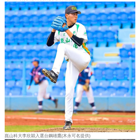
崑山科大李欣穎入選台鋼雄鷹(木永可名提供)