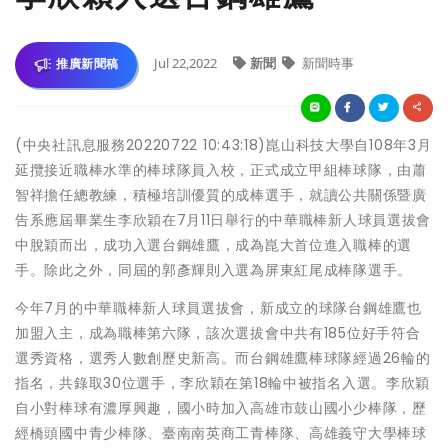
Jul 22,2022
新聞
新聞時事
推廣新聞稿
(中央社訊息服務20220722 10:43:18)崑山科技大學自108年3月
延攬接近職棒水準的棒球隊員入校，正式成立甲組棒球隊，由蕭
智祥擔任總教練，積極培訓優質的成棒選手，就讀公共關係暨廣
告系應屆畢業生李欣穎在7月11日舉行的中華職棒新人球員選拔會
中脫穎而出，成功入選台鋼雄鷹，成為崑大首位進入職棒的選
手。除此之外，同屆的郭彥輝則入選為屏東紅尾成棒隊選手。
今年7月的中華職棒新人球員選拔會，新成立的球隊台鋼雄鷹也
加盟入主，成為職棒第六隊，該次選拔會中共有185位好手符合
選秀資格，選秀人數創歷史新高。而台鋼雄鷹棒球隊經過26輪的
指名，共錄取30位選手，李欣穎在第18輪中被指名入選。李欣穎
自小對棒球有濃厚興趣，國小時加入高雄市鼓山國小少棒隊，歷
經橋頭國中青少棒隊、臺南南英商工青棒隊、高雄義守大學棒球