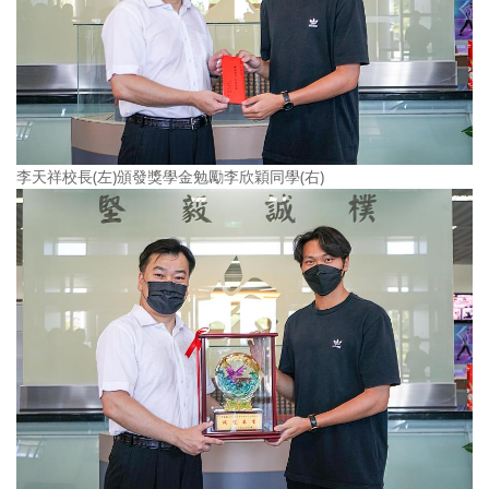
李天祥校長(左)頒發獎學金勉勵李欣穎同學(右)