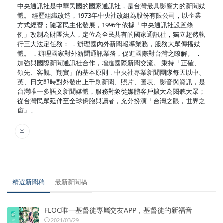
中央通訊社是中華民國的國家通訊社，是台灣最具影響力的新聞媒
體。 經歷組織改造，1973年中央社改組為股份有限公司，以企業
方式經營；隨著民主化發展，1996年依據「中央通訊社設置條
例」改制為財團法人，定位為全民共有的國家通訊社，獨立超然執
行三大法定任務： ．辦理國內外新聞報導業務，服務大眾傳播媒
體。 ．辦理國家對外新聞通訊業務，促進國際對台灣之瞭解。 ．
加強與國際新聞通訊社合作，增進國際新聞交流。 秉持「正確、
領先、客觀、翔實」的基本原則，中央社專業新聞團隊每天以中、
英、日文即時對外發出上千則新聞、照片、圖表、影音與資訊，是
台灣唯一多語文新聞媒體，服務對象從媒體客戶擴大為閱聽大眾；
從台灣民眾延伸至全球僑胞與讀者，充分扮演「台灣之眼，世界之
窗」。
精選新聞稿
最新新聞稿
FLOC唯一基督徒專屬交友APP，基督徒的新福音
2021/03/29