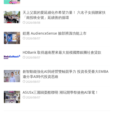
天上父親的愛延續化作希望力量！ 六名子女捐贈家扶
「南投映全號」延續善的循環
2026/08/08
鎧應 AudienceSense 臉部辨識功能上市
2026/08/07
HDBank 取得越南歷來最大規模國際銀團社會貸款
2026/08/07
創智動能強化AI與經營雙軸競爭力 投資長受臺大EMBA
邀分享AI時代投資思維
2026/08/07
ASUSx三麗鷗耍酷聯萌 潮玩開學祭搶抱AI筆電！
2026/08/07