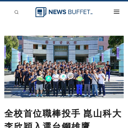
回到首頁
新聞稿分類
登入
刊登
全校首位職棒投手 崑山科大
李欣穎入選台鋼雄鷹