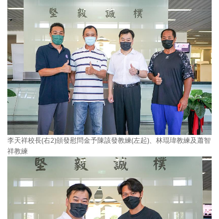
李天祥校長(右2)頒發慰問金予陳該發教練(左起)、林琨瑋教練及蕭智
祥教練