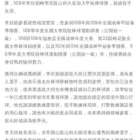
隊，109年李欣穎轉學至崑山科大並加入甲組棒球隊，延續投手
生涯。
李欣穎參賽經歷相當豐富，曾參與108年與109年全國成棒甲組春
季聯賽、109學年度全國大專院校棒球運動聯賽（公開組一
級），108與109年協會盃全國成棒年度大賽、第22屆梅花旗全
國大學棒球錦標賽，以及110年與111年全國成棒甲組春季聯賽、11
0學年度大專院校棒球運動聯賽（公開組一級）等，持續累積自
身征戰經驗與實力。
獲得台鋼雄鷹網羅，李欣穎感謝崑大挹注豐沛資源提攜，身為素
人選手，他表示過去在棒球隊解散時曾感到迷惘，害怕自己沒有
地方去，後來透過崑大招生有機會延續自己的棒球路，就學短短
一年已感受到學校非常重視球隊，讓他能在穩定的環境中開心打
球。他也謝謝總教練蕭智祥、投手教練林琨瑋、打擊教練陳該發
的用心栽培，讓他有大幅的進步與成長，未來將持續積極參賽，
投出好成績為校爭光。
李天祥校長表示，非常開心崑山科大能培養出優秀的職棒選手，