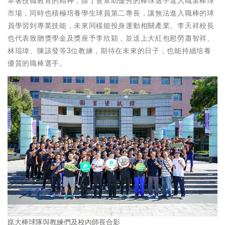
本著技職教育的精神，除了會幫助優秀的棒球選手進入職業棒球
市場，同時也積極培養學生球員第二專長，讓無法進入職棒的球
員學習到專業技能，未來同樣能投身運動相關產業。李天祥校長
也代表致贈獎學金及獎座予李欣穎，並送上大紅包慰勞蕭智祥、
林琨瑋、陳該發等3位教練，期待在未來的日子，也能持續培養
優質的職棒選手。
崑大棒球隊與教練們及校內師長合影