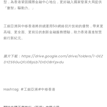
型，為香港鞏固國際金融中心地位，更好融入國家發展大局提供
『數智』驅動力。」
工銀亞洲與中移香港將持續運用5G網絡切片技術的優勢，帶來更
高端、更全面、更前沿的創新金融服務體驗，助力香港邁進智慧
銀行新紀元。
圖片下載：
https://drive.google.com/drive/folders/1-GEZ
DYZS6GuQFLl08pLb7DrDOBrFpvdu
Hashtag: #工銀亞洲#中移香港