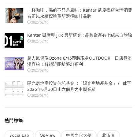
一杯咖啡，喝的不只是風味：Kantar 凱度揭密台灣消費
者正以永續標準重新選擇咖啡品牌
2026/08/10
Kantar 凱度與 JKR 最新研究 : 品牌資產有七成來自體驗
2026/08/10
超人氣偶像Ozone 8/15即將現身OUTDOOR一日店長浪
漫寵粉！解鎖近距離夢幻福利！
2026/08/10
陽光房地產投資信託基金（「陽光房地產基金」） 截至
2026年6月30日止六個月之中期業績
2026/08/10
熱門標籤
SocialLab
OpView
中國文化大學
北市圖