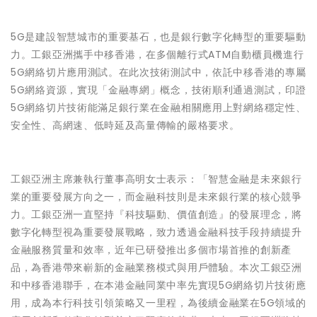
5G是建設智慧城市的重要基石，也是銀行數字化轉型的重要驅動
力。工銀亞洲攜手中移香港，在多個離行式ATM自動櫃員機進行
5G網絡切片應用測試。在此次技術測試中，依託中移香港的專屬
5G網絡資源，實現「金融專網」概念，技術順利通過測試，印證
5G網絡切片技術能滿足銀行業在金融相關應用上對網絡穩定性、
安全性、高網速、低時延及高量傳輸的嚴格要求。
工銀亞洲主席兼執行董事高明女士表示：「智慧金融是未來銀行
業的重要發展方向之一，而金融科技則是未來銀行業的核心競爭
力。工銀亞洲一直堅持『科技驅動、價值創造』的發展理念，將
數字化轉型視為重要發展戰略，致力透過金融科技手段持續提升
金融服務質量和效率，近年已研發推出多個市場首推的創新產
品，為香港帶來嶄新的金融業務模式與用戶體驗。本次工銀亞洲
和中移香港聯手，在本港金融同業中率先實現5G網絡切片技術應
用，成為本行科技引領策略又一里程，為後續金融業在5G領域的