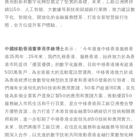
應用創新和數字化轉型奠定了堅實的基礎。未來，工銀亞洲將持
續以5G、人工智能、大數據等新技術賦能銀行業務，致力建設數
字化、智能化、開放化的金融服務體系，打造全新智慧銀行生
態，全方位提升客戶體驗。」
中國移動香港董事長李鋒博士
表示：「今年適逢中移香港服務香
港25周年，25年來，我們扎根香港、服務香港，始終致力於為香
港市民提供『優質優價』的數字化服務。目前中移香港擁有超過
500萬客戶，為全港最大的流動電訊營運商。中移香港致力於成
為香港經濟社會數智化轉型的支撐者和香港5G發展的引領者，我
們擁有全港領先的5G技術和應用實踐，5G客戶超過160萬，並先
後為多個企業客戶度身訂製5G的應用和實踐方案，推動優質5G
服務融入市民生活和千行百業。是次中移香港與工銀亞洲整合雙
方優勢資源，合力打造了本港首個金融業5G網絡切片技術相關應
用範例，進一步彰顯了中移香港全面領先的5G技術和應用實力。
未來，我們將攜手工銀亞洲，在信息化服務和金融服務等領域展
開深入合作，以先進的數字技術共同推動香港金融行業數智化轉