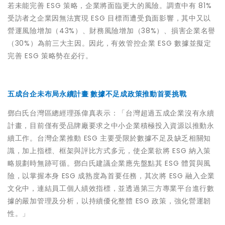
若未能完善 ESG 策略，企業將面臨更大的風險。調查中有 81%
受訪者之企業因無法實現 ESG 目標而遭受負面影響，其中又以
營運風險增加（43%）、財務風險增加（38%）、損害企業名譽
（30%）為前三大主因。因此，有效管控企業 ESG 數據並擬定
完善 ESG 策略勢在必行。
五成台企未布局永續計畫 數據不足成政策推動首要挑戰
鄧白氏台灣區總經理孫偉真表示：「台灣超過五成企業沒有永續
計畫，目前僅有受品牌廠要求之中小企業積極投入資源以推動永
續工作。台灣企業推動 ESG 主要受限於數據不足及缺乏相關知
識，加上指標、框架與評比方式多元，使企業欲將 ESG 納入策
略規劃時無跡可循。鄧白氏建議企業應先盤點其 ESG 體質與風
險，以掌握本身 ESG 成熟度為首要任務，其次將 ESG 融入企業
文化中，連結員工個人績效指標，並透過第三方專業平台進行數
據的嚴加管理及分析，以持續優化整體 ESG 政策，強化營運韌
性。」