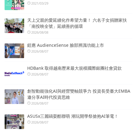
2021/03/29
天上父親的愛延續化作希望力量！ 六名子女捐贈家扶
「南投映全號」延續善的循環
2026/08/08
鎧應 AudienceSense 臉部辨識功能上市
2026/08/07
HDBank 取得越南歷來最大規模國際銀團社會貸款
2026/08/07
創智動能強化AI與經營雙軸競爭力 投資長受臺大EMBA
邀分享AI時代投資思維
2026/08/07
ASUSx三麗鷗耍酷聯萌 潮玩開學祭搶抱AI筆電！
2026/08/07