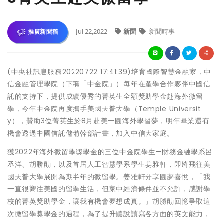
Jul 22,2022
新聞
新聞時事
推廣新聞稿
(中央社訊息服務20220722 17:41:39)培育國際智慧金融家，中
信金融管理學院（下稱「中金院」）每年在產學合作夥伴中國信
託的支持下，提供成績優秀的菁英生全額獎助學金赴海外微留
學，今年中金院再度攜手美國天普大學（Temple Universit
y），贊助3位菁英生於8月赴美一圓海外學習夢，明年畢業還有
機會透過中國信託儲備幹部計畫，加入中信大家庭。
獲2022年海外微留學獎學金的三位中金院學生—財務金融學系呂
丞洋、胡勝勛，以及首屆人工智慧學系學生姜雅軒，即將飛往美
國天普大學展開為期半年的微留學。姜雅軒分享圓夢喜悅，「我
一直很嚮往美國的留學生活，但家中經濟條件並不允許，感謝學
校的菁英獎助學金，讓我有機會夢想成真。」胡勝勛回憶爭取這
次微留學獎學金的過程，為了提升聽說讀寫各方面的英文能力，