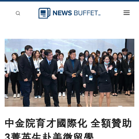
回到首頁
新聞稿分類
登入
刊登
中金院育才國際化 全額贊助
3菁英生赴美微留學