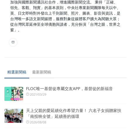
加強與國際新聞通訊社合作，增進國際新聞交流。 秉持「正確、
領先、客觀、翔實」的基本原則，中央社專業新聞團隊每天以中、
英、日文即時對外發出上千則新聞、照片、圖表、影音與資訊，是
台灣唯一多語文新聞媒體，服務對象從媒體客戶擴大為閱聽大眾；
從台灣民眾延伸至全球僑胞與讀者，充分扮演「台灣之眼，世界之
窗」。
精選新聞稿
最新新聞稿
FLOC唯一基督徒專屬交友APP，基督徒的新福音
2021/03/29
天上父親的愛延續化作希望力量！ 六名子女捐贈家扶
「南投映全號」延續善的循環
2026/08/08