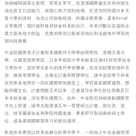
他積極閱讀英文新聞、背英文單字，也透過國際處安排與外籍生
強化英文口說能力，很開心努力得到收穫。呂丞洋則預選許多天
普大學的課程，包含公司財報研讀、跨國企業實務，還有Excel
企業應用，期許能對修習財金科系的自己，未來評斷以及協助企
業方面有很大助益，充實的學習計劃展現他出對這趟海外學習的
期待與興奮。
中金院國際育才計畫與美國賓州大學華頓商學院、美國天普大
學、法國雷恩商學院、日本早稻田大學等歐美亞洲45所世界知名
大學合作，提供學生多元的海外學習機會，包含全額贊助海外見
習、微留學獎學金、交換生計畫和雙聯學位，讓中金院學子與來
自世界各地學生一同在國際學術殿堂上，學習最新國際趨勢，體
驗跨國文化。計畫開辦五年以來，已遴選13名學生前往美國及日
本名校進修，深化學生國際力。此外，中金院也持續推動國際育
才向上部署，讓學生能透過五年一貫雙碩士計畫，前往美、英、
法、韓等國家知名商學院跨國進修，畢業即可取得兩校碩士學
位，成為累積國際競爭力的最佳捷徑。
歡迎所有夢想以世界為舞台的青年學子，一同加入中信金融管理