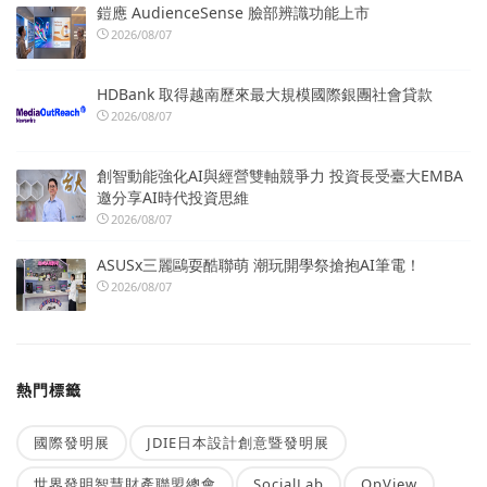
鎧應 AudienceSense 臉部辨識功能上市
2026/08/07
HDBank 取得越南歷來最大規模國際銀團社會貸款
2026/08/07
創智動能強化AI與經營雙軸競爭力 投資長受臺大EMBA
邀分享AI時代投資思維
2026/08/07
ASUSx三麗鷗耍酷聯萌 潮玩開學祭搶抱AI筆電！
2026/08/07
熱門標籤
國際發明展
JDIE日本設計創意暨發明展
世界發明智慧財產聯盟總會
SocialLab
OpView