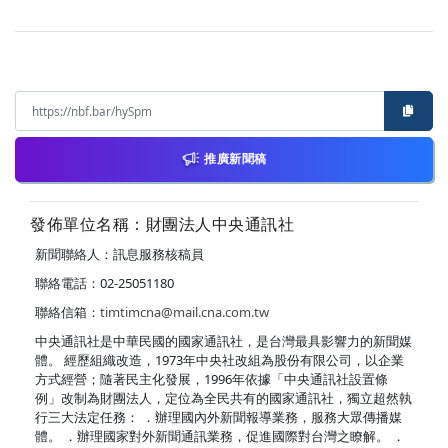
推廣新聞稿
發佈單位名稱：財團法人中央通訊社
新聞聯絡人：訊息服務核稿員
聯絡電話：02-25051180
聯絡信箱：
timtimcna@mail.cna.com.tw
中央通訊社是中華民國的國家通訊社，是台灣最具影響力的新聞媒
體。 經歷組織改造，1973年中央社改組為股份有限公司，以企業
方式經營；隨著民主化發展，1996年依據「中央通訊社設置條
例」改制為財團法人，定位為全民共有的國家通訊社，獨立超然執
行三大法定任務： ．辦理國內外新聞報導業務，服務大眾傳播媒
體。 ．辦理國家對外新聞通訊業務，促進國際對台灣之瞭解。 ．