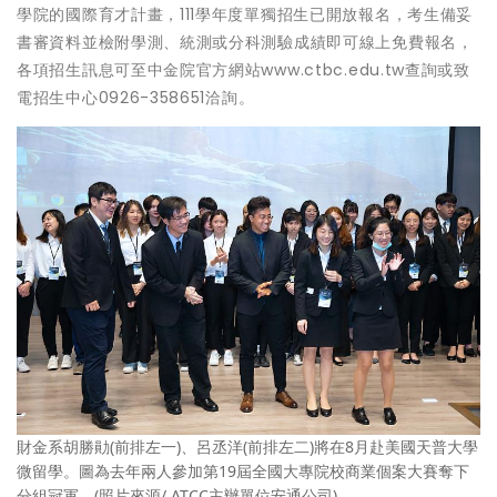
學院的國際育才計畫，111學年度單獨招生已開放報名，考生備妥
書審資料並檢附學測、統測或分科測驗成績即可線上免費報名，
各項招生訊息可至中金院官方網站www.ctbc.edu.tw查詢或致
電招生中心0926-358651洽詢。
財金系胡勝勛(前排左一)、呂丞洋(前排左二)將在8月赴美國天普大學
微留學。圖為去年兩人參加第19屆全國大專院校商業個案大賽奪下
分組冠軍。(照片來源/ ATCC主辦單位安通公司)