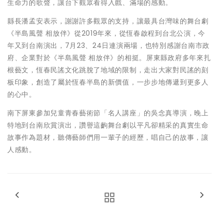
生命力的歌聲，讓台下觀眾看得入戲、滿場的感動。
縣長潘孟安表示，謝謝許多觀眾的支持，讓最具台灣味的舞台劇
《半島風聲 相放伴》從2019年來，從恆春啟程到台北公演，今
年又到台南演出，7月23、24日連演兩場，也特別感謝台南市政
府、企業對於《半島風聲 相放伴》的相挺。屏東縣政府多年來扎
根藝文，恆春民謠文化跳脫了地域的限制，走出大家對民謠的刻
板印象，創造了屬於恆春半島的新價值，一步步地傳遞到更多人
的心中。
南下屏東參加兒童青春藝術節「名人講座」的吳念真導演，晚上
特地到台南欣賞演出，讚譽這齣舞台劇以平凡卻精采的真實生命
故事作為題材，聽傳藝師們用一輩子的經歷，唱自己的故事，讓
人感動。