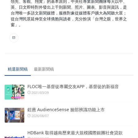
領先、客觀、翔實」的基本原則，中央社專業新聞團隊每天以中、
英、日文即時對外發出上千則新聞、照片、圖表、影音與資訊，是
台灣唯一多語文新聞媒體，服務對象從媒體客戶擴大為閱聽大眾；
從台灣民眾延伸至全球僑胞與讀者，充分扮演「台灣之眼，世界之
窗」。
精選新聞稿
最新新聞稿
FLOC唯一基督徒專屬交友APP，基督徒的新福音
2021/03/29
鎧應 AudienceSense 臉部辨識功能上市
2026/08/07
HDBank 取得越南歷來最大規模國際銀團社會貸款