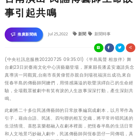
事引起共鳴
Jul 25,2022
新聞
新聞時事
推廣新聞稿
(中央社訊息服務20220725 09:35:01)《半島風聲 相放伴》舞
台劇23日於臺南文化中心演藝廳登場，屏東縣長潘孟安邀請吳念
真導演一同觀賞,台南市長黃偉哲亦親自到場祝福演出成功,來自
恆春半島的傳藝師阿嬤們，用情感滿溢的歌聲演繹自己的生命經
驗，全場觀眾被劇中有笑有淚的人生故事深深打動，產生深刻共
鳴。
此劇將二十多位民謠傳藝師的日常故事編寫成劇本，以月琴作為
引子，藉由台語、民謠、四句聯的相互交織，將平常吟唱民謠的
生活情境、喜怒哀樂都融入在劇本裡面，把恆春半島的生活日常
和人文地景巧妙融入劇中，民謠傳藝師與恆春囝仔一同傳唱，具