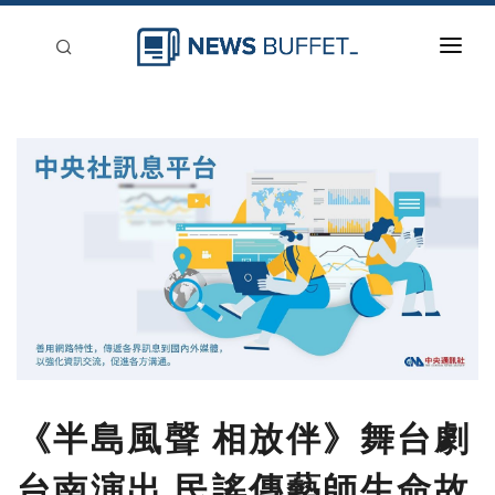
回到首頁
新聞稿分類
登入
刊登
《半島風聲 相放伴》舞台劇
台南演出 民謠傳藝師生命故