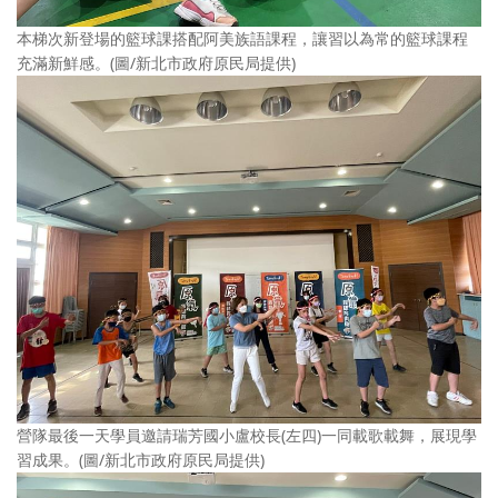
本梯次新登場的籃球課搭配阿美族語課程，讓習以為常的籃球課程
充滿新鮮感。(圖/新北市政府原民局提供)
營隊最後一天學員邀請瑞芳國小盧校長(左四)一同載歌載舞，展現學
習成果。(圖/新北市政府原民局提供)