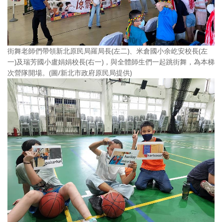
街舞老師們帶領新北原民局羅局長(左二)、米倉國小余屹安校長(左
一)及瑞芳國小盧娟娟校長(右一)，與全體師生們一起跳街舞，為本梯
次營隊開場。(圖/新北市政府原民局提供)