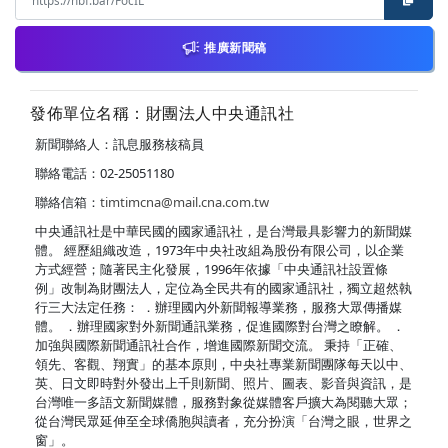
推廣新聞稿
發佈單位名稱：財團法人中央通訊社
新聞聯絡人：訊息服務核稿員
聯絡電話：02-25051180
聯絡信箱：
timtimcna@mail.cna.com.tw
中央通訊社是中華民國的國家通訊社，是台灣最具影響力的新聞媒
體。 經歷組織改造，1973年中央社改組為股份有限公司，以企業
方式經營；隨著民主化發展，1996年依據「中央通訊社設置條
例」改制為財團法人，定位為全民共有的國家通訊社，獨立超然執
行三大法定任務： ．辦理國內外新聞報導業務，服務大眾傳播媒
體。 ．辦理國家對外新聞通訊業務，促進國際對台灣之瞭解。 ．
加強與國際新聞通訊社合作，增進國際新聞交流。 秉持「正確、
領先、客觀、翔實」的基本原則，中央社專業新聞團隊每天以中、
英、日文即時對外發出上千則新聞、照片、圖表、影音與資訊，是
台灣唯一多語文新聞媒體，服務對象從媒體客戶擴大為閱聽大眾；
從台灣民眾延伸至全球僑胞與讀者，充分扮演「台灣之眼，世界之
窗」。