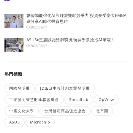
創智動能強化AI與經營雙軸競爭力 投資長受臺大EMBA
邀分享AI時代投資思維
2026/08/07
ASUSx三麗鷗耍酷聯萌 潮玩開學祭搶抱AI筆電！
2026/08/07
熱門標籤
國際發明展
JDIE日本設計創意暨發明展
世界發明智慧財產聯盟總會
SocialLab
OpView
中國文化大學
台灣發明商品促進協會
北市圖
ASUS
Microchip