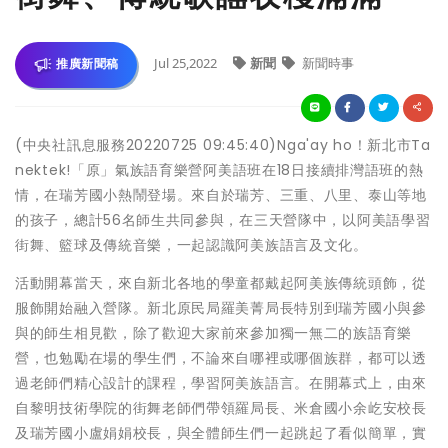
Jul 25,2022
新聞
新聞時事
推廣新聞稿
(中央社訊息服務20220725 09:45:40)Nga'ay ho！新北市Ta
nektek!「原」氣族語育樂營阿美語班在18日接續排灣語班的熱
情，在瑞芳國小熱鬧登場。來自於瑞芳、三重、八里、泰山等地
的孩子，總計56名師生共同參與，在三天營隊中，以阿美語學習
街舞、籃球及傳統音樂，一起認識阿美族語言及文化。
活動開幕當天，來自新北各地的學童都戴起阿美族傳統頭飾，從
服飾開始融入營隊。新北原民局羅美菁局長特別到瑞芳國小與參
與的師生相見歡，除了歡迎大家前來參加獨一無二的族語育樂
營，也勉勵在場的學生們，不論來自哪裡或哪個族群，都可以透
過老師們精心設計的課程，學習阿美族語言。在開幕式上，由來
自黎明技術學院的街舞老師們帶領羅局長、米倉國小余屹安校長
及瑞芳國小盧娟娟校長，與全體師生們一起跳起了看似簡單，實