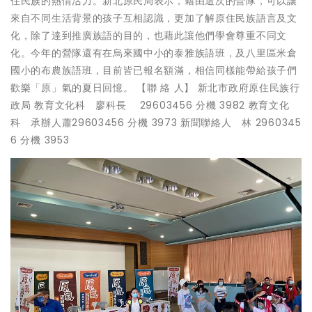
住民族的熱情活力。新北原民局表示，藉由這次的營隊，可以讓
來自不同生活背景的孩子互相認識，更加了解原住民族語言及文
化，除了達到推廣族語的目的，也藉此讓他們學會尊重不同文
化。今年的營隊還有在烏來國中小的泰雅族語班，及八里區米倉
國小的布農族語班，目前皆已報名額滿，相信同樣能帶給孩子們
歡樂「原」氣的夏日回憶。 【聯 絡 人】 新北市政府原住民族行
政局 教育文化科 廖科長 29603456 分機 3982 教育文化
科 承辦人蕭29603456 分機 3973 新聞聯絡人 林 2960345
6 分機 3953