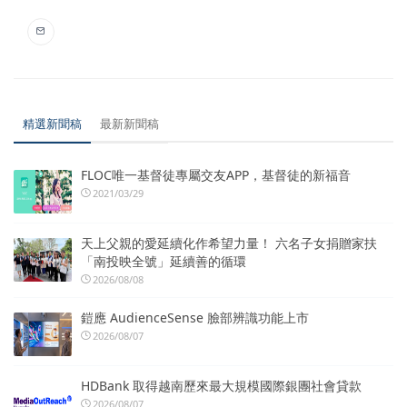
精選新聞稿
最新新聞稿
FLOC唯一基督徒專屬交友APP，基督徒的新福音
2021/03/29
天上父親的愛延續化作希望力量！ 六名子女捐贈家扶
「南投映全號」延續善的循環
2026/08/08
鎧應 AudienceSense 臉部辨識功能上市
2026/08/07
HDBank 取得越南歷來最大規模國際銀團社會貸款
2026/08/07