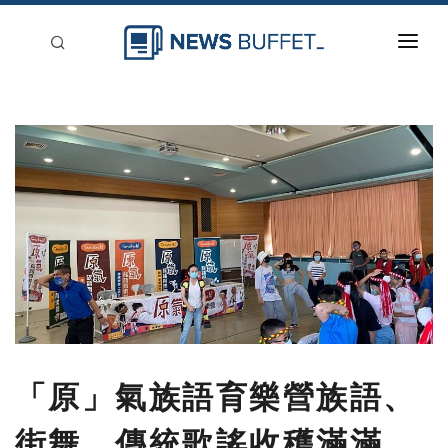
回到首頁
新聞稿分類
登入
刊登
「原」氣族語育樂營族語、
街舞、傳統歌謠收穫滿滿