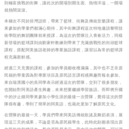
則極富挑戰的街舞，讓此次的開場別開生面、熱情洋溢，一開場
就熱鬧滾滾。
本梯次不同於排灣語班，帶來了籃球、街舞及傳統音樂課程，讓
來參加的學童們都滿心期待，其中街舞課程這次特地邀請黎明技
術學院的舞蹈團隊前來授課，為這次的營隊注入青春活力，同樣
新登場的籃球課則由劉家軒教練則帶來了充滿挑戰性的街頭籃球
課程，搭配阿美族語老師的專業族語課程，讓習以為常的籃球課
程充滿新鮮感。
經過三天充實的課程，參加的學員都收穫滿滿，其中也不乏非原
民籍的學童因為對專業項目及原民語言課程感興趣而報名參加。
來自瑞濱國小的吳同學表示經過這次的營隊，交到了很多朋友，
也開始對阿美語產生興趣，未來想要繼續學習族語。而即將升國
中的汐止鍾同學來參加小學生涯的最後一次營隊，覺得這次的營
隊很有趣，學到了簡單的阿美語，也藉此更加了解原民文化。
在營隊的最後一天，學員們帶來阿美語傳統歌謠及舞蹈表演，展
現這三天的成果，不論是否為原民籍學生，此時此刻都表現出原