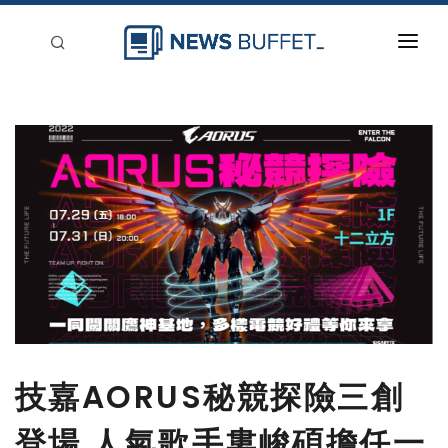
回到首頁
新聞稿分類
登入
刊登
技嘉AORUS秘競探險三創
登場 人氣歌手婁峻碩擔任一