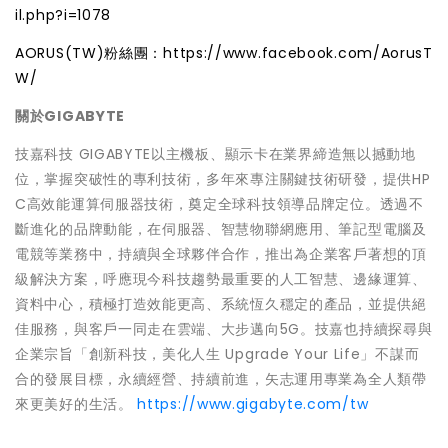
il.php?i=1078
AORUS(TW)粉絲團：
https://www.facebook.com/AorusT
W/
關於GIGABYTE
技嘉科技 GIGABYTE以主機板、顯示卡在業界締造無以撼動地
位，掌握突破性的專利技術，多年來專注關鍵技術研發，提供HP
C高效能運算伺服器技術，奠定全球科技領導品牌定位。透過不
斷進化的品牌動能，在伺服器、智慧物聯網應用、筆記型電腦及
電競等業務中，持續與全球夥伴合作，推出為企業客戶著想的頂
級解決方案，呼應現今科技趨勢最重要的人工智慧、邊緣運算、
資料中心，積極打造效能更高、系統恆久穩定的產品，並提供絕
佳服務，與客戶一同走在雲端、大步邁向5G。技嘉也持續探尋與
企業宗旨「創新科技，美化人生 Upgrade Your Life」不謀而
合的發展目標，永續經營、持續前進，矢志運用專業為全人類帶
來更美好的生活。
https://www.gigabyte.com/tw