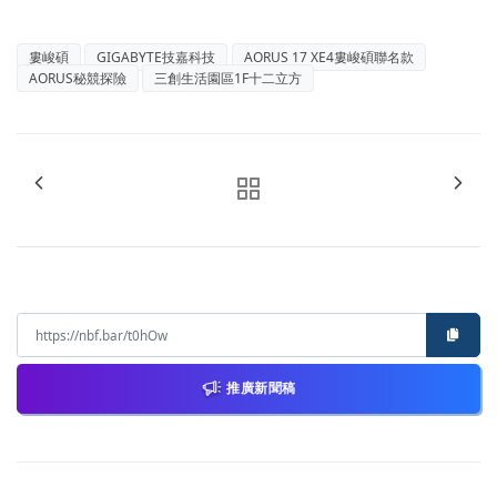
婁峻碩
GIGABYTE技嘉科技
AORUS 17 XE4婁峻碩聯名款
AORUS秘競探險
三創生活園區1F十二立方
推廣新聞稿