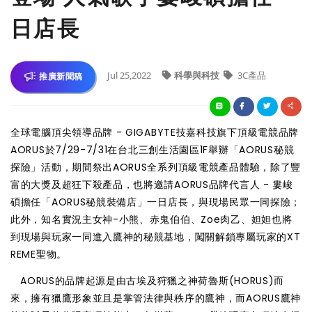
日店長
Jul 25,2022
科學與科技
3C產品
推廣新聞稿
全球電腦頂尖領導品牌 - GIGABYTE技嘉科技旗下頂級電競品牌
AORUS於7/29-7/31在台北三創生活園區1F舉辦「AORUS秘競
探險」活動，期間祭出AORUS全系列頂級電競產品體驗，除了豐
富的大獎及超狂下殺產品，也將邀請AORUS品牌代言人 - 婁峻
碩擔任「AORUS秘競裝備店」一日店長，與現場民眾一同探險；
此外，知名實況主女神-小熊、赤鬼伯伯、Zoe肉乙、妲妲也將
到現場與玩家一同進入鷹神的秘競基地，闖關解鎖專屬玩家的XT
REME聖物。
AORUS的品牌起源是由古埃及狩獵之神荷魯斯(HORUS)而
來，擁有獵鷹形象並且是掌管法律與秩序的鷹神，而AORUS鷹神