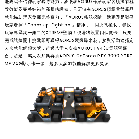
能夠賦予信仰玩家獨特能力，象徵著AORUS帶給玩家各項擁有極
致效能及完整細節的高規格設備，只要擁有AORUS頂級電競產品
就能協助玩家發揮完整實力，「AORUS秘競探險」活動即是號召
玩家發揮「Team up. Fight on.」精神，一同挑戰極限，尋找
玩家專屬獨一無二的XTREME聖物！現場將設置四個關卡，只要
完成試煉關卡挑戰即可獲得AORUS競爆爆米花，參與活動達指定
人次就能解鎖大獎，超過八千人次抽AORUS FV43U電競螢幕一
台，超過一萬人次加碼再抽AORUS GeForce RTX 3090 XTRE
ME 24G顯示卡一張，越多人參加就能解鎖更多獎項！