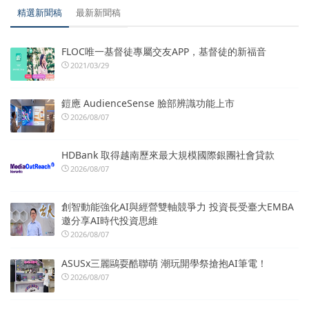
精選新聞稿
最新新聞稿
FLOC唯一基督徒專屬交友APP，基督徒的新福音
2021/03/29
鎧應 AudienceSense 臉部辨識功能上市
2026/08/07
HDBank 取得越南歷來最大規模國際銀團社會貸款
2026/08/07
創智動能強化AI與經營雙軸競爭力 投資長受臺大EMBA
邀分享AI時代投資思維
2026/08/07
ASUSx三麗鷗耍酷聯萌 潮玩開學祭搶抱AI筆電！
2026/08/07