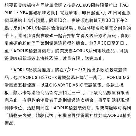
想要跟婁峻碩擁有同款筆電嗎？技嘉AORUS限時限量推出【AO
RUS 17 XE4婁峻碩聯名款】電競筆電，即日起至7月29日可至原
價屋網站上進行預購，限量10台，婁峻碩也將於7月30日下午2
點，來到AORUS秘競探險活動現場，親自將聯名款筆電交到你的
手上，還可獲得與婁峻碩一起合拍拍立得及親筆簽名海報，喜歡
婁峻碩的粉絲們千萬別錯過這難得的機會。於7月30日至31日，
至「AORUS秘競裝備店」購買技嘉AORUS系列電競產品，可獲
得婁峻碩親筆簽名海報乙張，數量有限，送完為止。
「AORUS秘競裝備店」將在7/30-7/31推出多款超殺電競商
品，包含AORUS FI27Q-X電競螢幕狂降近一萬元、AORUS M3
滑鼠近五折優惠，以及GIGABYTE A5 K1電競筆電、多款主機
板、顯示卡等週邊商品皆有折扣近三千元，下殺商品數量有限售
完為止，有興趣的消費者千萬別錯過這次機會，盡早到活動現場
排隊卡位。活動期間在「AORUS秘競裝備店」消費滿額即可得到
「購物夾夾樂」體驗代幣，有機會再獲得鷹神娃娃或AORUS精美
禮品。