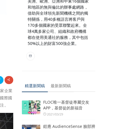
美洲、歐洲、亞洲和中東16個國家
和地區的無與倫比的辦事處網路，
借助與全球領先新聞機構之間的獨
特關係，用40多種語言將客戶與
170多個國家的受眾聯繫起來。全
球4萬多家公司、組織和政府機構
都在使用美通社的服務，其中包括
50%以上的財富500強企業。
精選新聞稿
最新新聞稿
多家企業
國際國
FLOC唯一基督徒專屬交友
關注。
APP，基督徒的新福音
2021/03/29
鎧應 AudienceSense 臉部辨