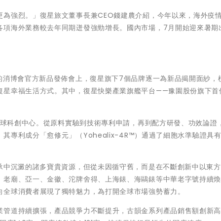
更為強烈。」復星旅文董事長兼CEO錢建農介紹，今年以來，海外疫
各項海外業務較去年同期迸發強勁增長。國內市場，7月開始迎來暑期
的消博會官方新品發佈會上，復星旗下7個品牌逐一為新品揭開面紗，
復星幸福生活方式。其中，復星快樂產業旗艦平台——豫園股份旗下首
。
美全球科創中心。從原料實驗到技術專利申請，再到配方研發、功效論證
專利成分「愈修元」（Yohealix-4R™）通過了細胞水準驗證具
傳承中沉澱的諸多寶貴資源，但從未因循守舊，而是在不斷創新中以東
，老廟、亞一、金徽、沱牌舍得、上海錶、海鷗錶等中華老字號持續
向全球消費者展現了獨特魅力，為打開全球市場強勢蓄力。
業管道持續擴張，產品競爭力不斷提升，古韻金系列產品銷售額創新