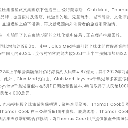
復星旅文集團旗下包括三亞·亞特蘭蒂斯、Club Med、Thomas
Y生態品牌，從度假村及酒店、旅遊目的地、兒童玩學、城市滑雪、文化演
，並通過線上線下活動，再次點燃國內外消費者的旅遊消費熱情。
告，進一步驗證了其在疫情期間的全球化穩步佈局，正在獲得持續回報。
比增加約198.0%。其中，Club Med持續引領全球休閒度假產業
19年同期的90.2%；度假村的容納能力較2021年上半年強勢增加約122.
22年上半年營業額預計仍將錄得約人民幣4.87億元，其中2022年前
。此外，Club Med長白山、Club Med Joyview千島湖等多家度
Joyview千島湖度假村在5月11日開啟預售後4小時便取得了人民幣1,00
民幣4,000萬元。
，也積極把握全球旅業復蘇機遇，業務進展顯著。Thomas Cook英國
mas Cook 在三亞舉辦181周年慶典。慶典現場，Thomas Coo
集團簽署戰略合作協議，為Thomas Cook用戶提供覆蓋全國18