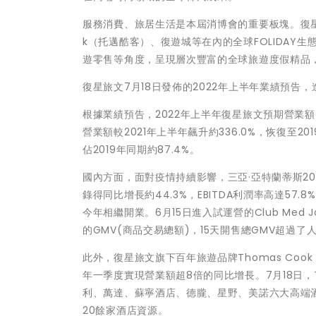
服務消費、旅居生活是本屆消博會的重要板塊。復星匯集
k（托邁酷客）、復遊城等在內的全球FOLIDA
遊零售等角度，呈現層次豐富的全球旅遊度假精品
復星旅文7月18日發佈的2022年上半年業績預
根據業績預告，2022年上半年復星旅文預期營業額同
營業額較2021年上半年飆升約336.0%，恢復至20
佔2019年同期約87.4%。
國內方面，面對疫情持續影響，三亞·亞特蘭蒂斯20
錄得同比增長約44.3%，EBITDA利潤率高達57.8%
今年相繼開業。6月15日進入試運營的Club Med 
的GMV(商品交易總額)，15天開售總GMV超過了人
此外，復星旅文旗下百年旅遊品牌Thomas Cook
年一季度實現營業額超8倍的同比增長。7月18日，Tho
利、萬達、蘇寧酒店、德朧、星野、美諾六大高端酒店
20餘家酒店資源。