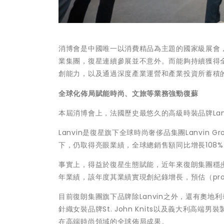
消博會是中國唯一以消費精品為主題的國家級展會
業集團，復星連續參展並不意外。而能夠持續獲得
創能力，以及通過深度產業運營和產業投資所蓄積
全球化佈局賦能時尚、文旅等業務強勁復蘇
本屆消博會上，法國歷史最悠久的高級時裝品牌La
Lanvin是復星旗下全球時尚奢侈品集團Lanvin 
下，仍取得亮眼業績，全球總銷售額同比增長108%
事實上，得益於復星生態賦能，近年來復朗集團穩步
年業績，該年度其業績實現創紀錄增長，預估（pro f
目前復朗集團旗下品牌除Lanvin之外，還有奧地利奢侈
針織女裝品牌St. John Knits以及義大利高
在高端時尚領域的全球佈局成果。