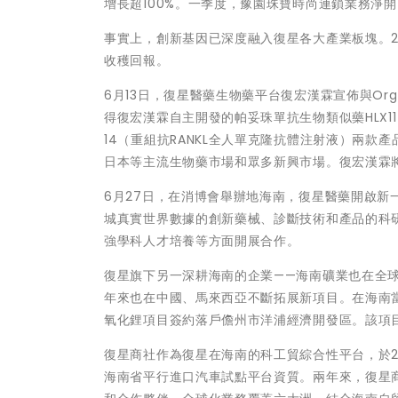
增長超100%。一季度，豫園珠寶時尚連鎖業務淨開
事實上，創新基因已深度融入復星各大產業板塊。2
收穫回報。
6月13日，復星醫藥生物藥平台復宏漢霖宣佈與Org
得復宏漢霖自主開發的帕妥珠單抗生物類似藥HLX11
14（重組抗RANKL全人單克隆抗體注射液）兩
日本等主流生物藥市場和眾多新興市場。復宏漢霖將從
6月27日，在消博會舉辦地海南，復星醫藥開啟
城真實世界數據的創新藥械、診斷技術和產品的科
強學科人才培養等方面開展合作。
復星旗下另一深耕海南的企業——海南礦業也在全
年來也在中國、馬來西亞不斷拓展新項目。在海南當
氧化鋰項目簽約落戶儋州市洋浦經濟開發區。該項
復星商社作為復星在海南的科工貿綜合性平台，於2
海南省平行進口汽車試點平台資質。兩年來，復星商