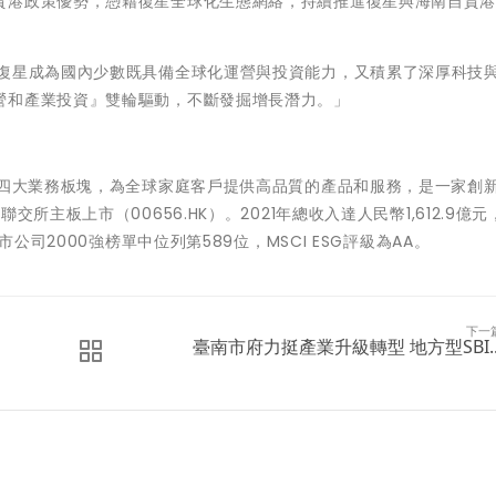
貿港政策優勢，憑藉復星全球化生態網絡，持續推進復星與海南自貿
，復星成為國內少數既具備全球化運營與投資能力，又積累了深厚科技
營和產業投資』雙輪驅動，不斷發掘增長潛力。」
造四大業務板塊，為全球家庭客戶提供高品質的產品和服務，是一家創
所主板上市（00656.HK）。2021年總收入達人民幣1,612.9億
公司2000強榜單中位列第589位，MSCI ESG評級為AA。
下一
臺南市府力挺產業升級轉型 地方型SBI..