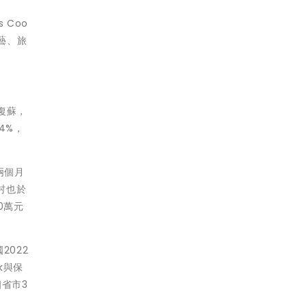
 Coo
藝、旅
的復蘇，
4%，
兩個月
假村也於
0萬元
2022
k與保
個省市3