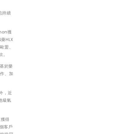
也持續
non獲
藥HLX
、歐盟、
款。
基於樂
合作、加
外，近
池級氫
並獲得
多個客戶