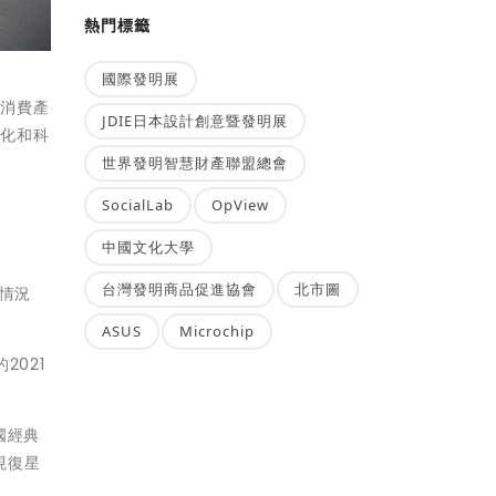
熱門標籤
國際發明展
庭消費產
JDIE日本設計創意暨發明展
球化和科
世界發明智慧財產聯盟總會
SocialLab
OpView
中國文化大學
台灣發明商品促進協會
北市圖
的情況
ASUS
Microchip
021
國經典
現復星