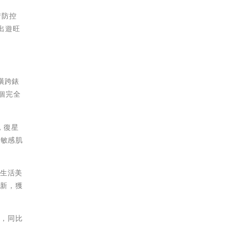
情防控
出遊旺
橫跨錶
個完全
，復星
有敏感肌
方生活美
煥新，獲
高，同比