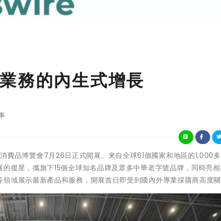
業務的內生式增長
事
際消費品博覽會7月26日正式開展。來自全球61個國家和地區的1,000
展的復星，攜旗下15個全球知名品牌及眾多中華老字號品牌，同時亮相
等領域展示最新產品和服務，開展首日即受到國內外專業採購商高度