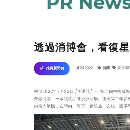
透過消博會，看復星
Jul 26,2022
新聞
新聞時
推廣新聞稿
香港
2022年7月26日
/美通社/ -- 第二屆中國國
齊聚海南，一眾領先品牌紛紛登場。連續第二年參
內兩大展區，在時尚、珠寶、化妝品、文旅、國潮