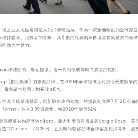
，也是亞太地區規模最大的消費精品展。作為一家創新驅動的全球家
全球採購商、消費者的青睞，其背後的底氣則來自復星長期積累的全
的強勁內生動力。
nvin標誌性的「母女標徽」甫一亮相便成為時尚展區的焦點。
Group (復朗集團) 的旗艦品牌，在2021年全球經濟受到疫情嚴重衝擊
，電商銷售額同比增長達415%。
推進全球業務發展，創新戰略成功落地。根據復朗集團7月12日公佈的2
orma）收入3.39億歐元，較2020年增長52%。
親膚衣物品牌Wolford、義大利奢侈鞋履品牌Sergio Rossi、美
端男裝製造商Caruso。7月25日，五大時尚奢侈品牌全陣容亮相消博會，展