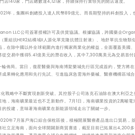
門店140家，門店總數達4,121家，持續保持行業領先的開店速度。
021年，集團科創總投入達人民幣89億元。而長期堅持的科創投入，
anon LLC公司簽署授權許可及供貨協議。根據協議，跨國藥企Orga
（重組抗HER2結構域II人源化單克隆抗體注射液）、地舒單抗生物類似
款產品，在除中國以外全球範圍內進行獨家商業化的權益，全面覆蓋美國
交易中獲得5.41億美元的潛在收入，其中7,300萬美元為交易首付
新一輪佈局。當日，復星醫藥與海南博鰲樂城先行區完成簽約，雙方將在
研成果轉化應用和先行先試、引進臨床急需海外藥械、醫療機構區域
球化戰略中不斷實現創新突破。其控股子公司洛克石油除在澳大利亞之
地，海南礦業最近也不乏新動作。7月1日，海南礦業投資的2萬噸電
目的投建，意味著海南礦業在新能源領域走出了關鍵一步。
020年7月落戶海口綜合保稅區後，積極開展醫療產品進出口貿易，
社立足海南，面向全球開闢新商貿賽道，截至目前已拓展出4,200