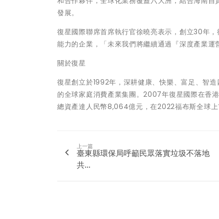
和合作夥伴，全球化業務覆蓋六大洲，結合海南自
發展。
復星國際聯席首席執行官徐曉亮表示，創立30年
能力的企業，「未來我們將繼續通過『深度產業運
關於復星
復星創立於1992年，深耕健康、快樂、富足、智
的全球家庭消費產業集團。2007年復星國際在香港聯交
總資產達人民幣8,064億元，在2022福布斯全球上市
上一篇
臺東縣環保局呼籲民眾落實垃圾不落地
共...