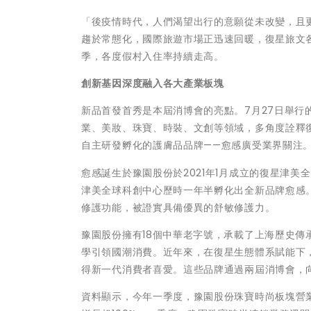
「後疫情時代，人們渴望出行的意願從未改變，且
趨於常態化，國際旅遊市場正迅速回暖，復星旅文
季，各度假村入住率持續走高。
創新基因深度融入各大產業板塊
新品首發首秀是本屆消博會的亮點。7月27日舉行
業、美妝、珠寶、時裝、文創等領域，多角度詮釋
自主研發孵化的護膚品品牌——愈感廣受業界關注
愈感誕生於豫園股份於2021年1月成立的復星津
津美全球科創中心歷時一年半孵化出全新品牌愈感。其
修護功能，被證實具備優異的舒敏修護力。
豫園股份擁有18個中華老字號，承載了上海歷史
學引領國潮消費。近年來，在復星生態體系賦能下
得新一代消費者喜愛。這些品牌通過兩屆消博會，
資料顯示，今年一季度，豫園股份珠寶時尚板塊營