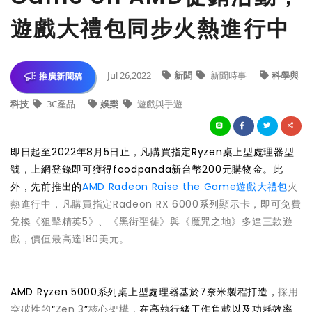
遊戲大禮包同步火熱進行中
Jul 26,2022
新聞
新聞時事
科學與
推廣新聞稿
科技
3C產品
娛樂
遊戲與手遊
即日起至2022年8月5日止，凡購買指定Ryzen桌上型處理器型
號，上網登錄即可獲得foodpanda新台幣200元購物金。此
外，先前推出的
AMD Radeon Raise the Game遊戲大禮包
火
熱進行中，凡購買指定Radeon RX 6000系列顯示卡，即可免費
兌換《狙擊精英5》、《黑街聖徒》與《魔咒之地》多達三款遊
戲，價值最高達180美元。
AMD Ryzen 5000系列桌上型處理器基於7奈米製程打造，
採用
突破性的
“
Zen 3
”
核心架構，
在高執行緒工作負載以及功耗效率