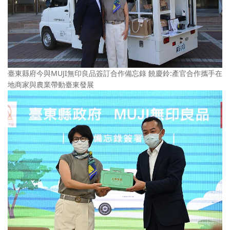
臺東縣府今與MUJI無印良品簽訂合作備忘錄 饒慶鈴:產官合作攜手在
地商家與農業帶動臺東發展