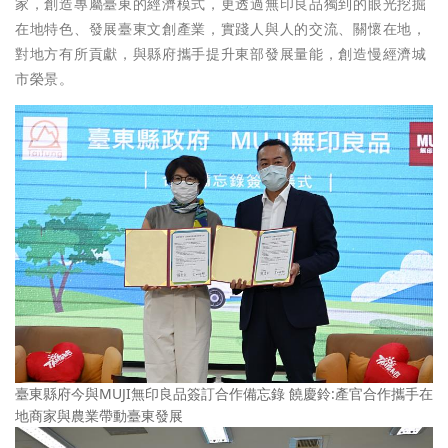
家，創造專屬臺東的經濟模式，更透過無印良品獨到的眼光挖掘
在地特色、發展臺東文創產業，實踐人與人的交流、關懷在地，
對地方有所貢獻，與縣府攜手提升東部發展量能，創造慢經濟城
市榮景。
臺東縣府今與MUJI無印良品簽訂合作備忘錄 饒慶鈴:產官合作攜手在
地商家與農業帶動臺東發展