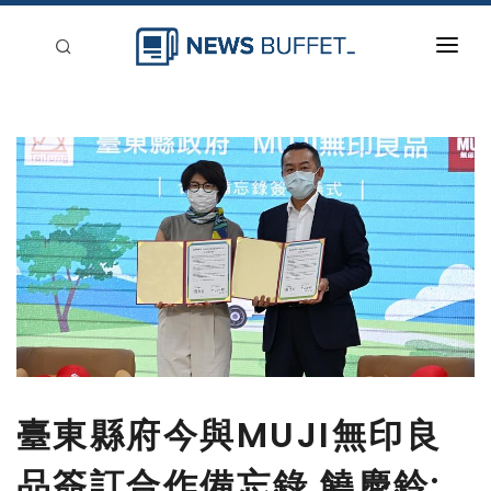
回到首頁
新聞稿分類
登入
刊登
臺東縣府今與MUJI無印良
品簽訂合作備忘錄 饒慶鈴: