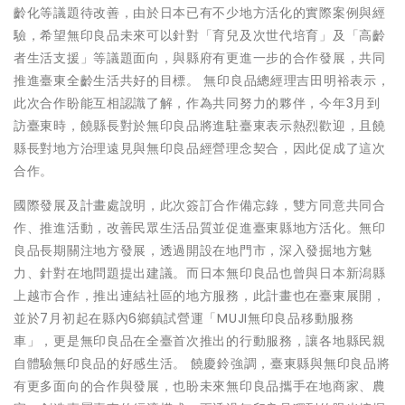
齡化等議題待改善，由於日本已有不少地方活化的實際案例與經
驗，希望無印良品未來可以針對「育兒及次世代培育」及「高齡
者生活支援」等議題面向，與縣府有更進一步的合作發展，共同
推進臺東全齡生活共好的目標。 無印良品總經理吉田明裕表示，
此次合作盼能互相認識了解，作為共同努力的夥伴，今年3月到
訪臺東時，饒縣長對於無印良品將進駐臺東表示熱烈歡迎，且饒
縣長對地方治理遠見與無印良品經營理念契合，因此促成了這次
合作。
國際發展及計畫處說明，此次簽訂合作備忘錄，雙方同意共同合
作、推進活動，改善民眾生活品質並促進臺東縣地方活化。無印
良品長期關注地方發展，透過開設在地門市，深入發掘地方魅
力、針對在地問題提出建議。而日本無印良品也曾與日本新潟縣
上越市合作，推出連結社區的地方服務，此計畫也在臺東展開，
並於7月初起在縣內6鄉鎮試營運「MUJI無印良品移動服務
車」，更是無印良品在全臺首次推出的行動服務，讓各地縣民親
自體驗無印良品的好感生活。 饒慶鈴強調，臺東縣與無印良品將
有更多面向的合作與發展，也盼未來無印良品攜手在地商家、農