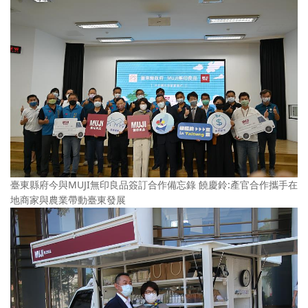
臺東縣府今與MUJI無印良品簽訂合作備忘錄 饒慶鈴:產官合作攜手在
地商家與農業帶動臺東發展