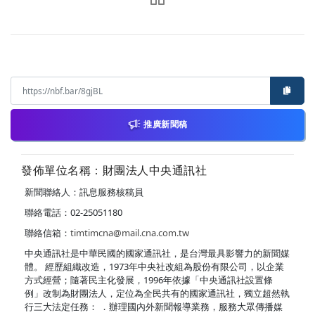
推廣新聞稿
發佈單位名稱：財團法人中央通訊社
新聞聯絡人：訊息服務核稿員
聯絡電話：02-25051180
聯絡信箱：
timtimcna@mail.cna.com.tw
中央通訊社是中華民國的國家通訊社，是台灣最具影響力的新聞媒
體。 經歷組織改造，1973年中央社改組為股份有限公司，以企業
方式經營；隨著民主化發展，1996年依據「中央通訊社設置條
例」改制為財團法人，定位為全民共有的國家通訊社，獨立超然執
行三大法定任務： ．辦理國內外新聞報導業務，服務大眾傳播媒