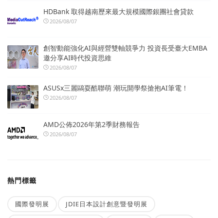
HDBank 取得越南歷來最大規模國際銀團社會貸款
2026/08/07
創智動能強化AI與經營雙軸競爭力 投資長受臺大EMBA
邀分享AI時代投資思維
2026/08/07
ASUSx三麗鷗耍酷聯萌 潮玩開學祭搶抱AI筆電！
2026/08/07
AMD公佈2026年第2季財務報告
2026/08/07
熱門標籤
國際發明展
JDIE日本設計創意暨發明展