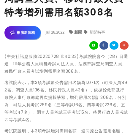
特考增列需用名額308名
Jul 28,2022
新聞
新聞時事
推廣新聞稿
(中央社訊息服務20220728 11:40:33)考試院院會今（28）日通
過，111年公務人員特種考試司法人員、法務部調查局調查人員、
移民行政人員考試增列需用名額308名。
考試院表示，本3項考試原公告需用名額為1,071名（司法人員89
2名、調查人員136名、移民行政人員43名），依據銓敘部及行
政院人事行政總處再次提報缺額，增列需用名額計308名，分別
為：司法人員考試289名（三等考試16名、四等考試226名、五
等考試47名）、調查人員考試三等考試15名、移民行政人員考試
四等考試4名。
考試院說明，本3項考試增列需用名額，連同原公告需用名額，