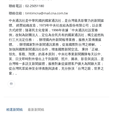
聯絡電話：02-25051180
聯絡信箱：
timtimcna@mail.cna.com.tw
中央通訊社是中華民國的國家通訊社，是台灣最具影響力的新聞媒
體。 經歷組織改造，1973年中央社改組為股份有限公司，以企業
方式經營；隨著民主化發展，1996年依據「中央通訊社設置條
例」改制為財團法人，定位為全民共有的國家通訊社，獨立超然執
行三大法定任務： ．辦理國內外新聞報導業務，服務大眾傳播媒
體。 ．辦理國家對外新聞通訊業務，促進國際對台灣之瞭解。 ．
加強與國際新聞通訊社合作，增進國際新聞交流。 秉持「正確、
領先、客觀、翔實」的基本原則，中央社專業新聞團隊每天以中、
英、日文即時對外發出上千則新聞、照片、圖表、影音與資訊，是
台灣唯一多語文新聞媒體，服務對象從媒體客戶擴大為閱聽大眾；
從台灣民眾延伸至全球僑胞與讀者，充分扮演「台灣之眼，世界之
窗」。
精選新聞稿
最新新聞稿