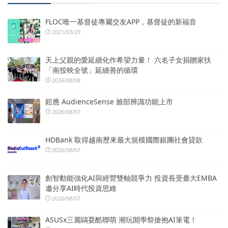
FLOC唯一基督徒專屬交友APP，基督徒的新福音
2021/03/29
天上父親的愛延續化作希望力量！ 六名子女捐贈家扶
「南投映全號」延續善的循環
2026/08/08
鎧應 AudienceSense 臉部辨識功能上市
2026/08/07
HDBank 取得越南歷來最大規模國際銀團社會貸款
2026/08/07
創智動能強化AI與經營雙軸競爭力 投資長受臺大EMBA
邀分享AI時代投資思維
2026/08/07
ASUSx三麗鷗耍酷聯萌 潮玩開學祭搶抱AI筆電！