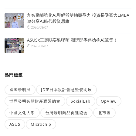
創智動能強化AI與經營雙軸競爭力 投資長受臺大EMBA
邀分享AI時代投資思維
2026/08/07
ASUSx三麗鷗耍酷聯萌 潮玩開學祭搶抱AI筆電！
2026/08/07
熱門標籤
國際發明展
JDIE日本設計創意暨發明展
世界發明智慧財產聯盟總會
SocialLab
OpView
中國文化大學
台灣發明商品促進協會
北市圖
ASUS
Microchip