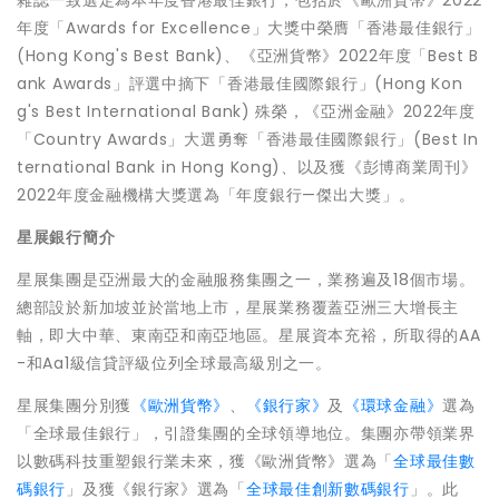
雜誌一致選定為本年度香港最佳銀行，包括於《歐洲貨幣》2022
年度「Awards for Excellence」大獎中榮膺「香港最佳銀行」
(
Hong Kong's
Best Bank)、《亞洲貨幣》2022年度「Best B
ank Awards」評選中摘下「香港最佳國際銀行」(
Hong Kon
g's
Best International Bank) 殊榮，《亞洲金融》2022年度
「Country Awards」大選勇奪「香港最佳國際銀行」(Best In
ternational Bank in
Hong Kong
)、以及獲《彭博商業周刊》
2022年度金融機構大獎選為「年度銀行—傑出大獎」。
星展銀行簡介
星展集團是亞洲最大的金融服務集團之一，業務遍及18個市場。
總部設於新加坡並於當地上市，星展業務覆蓋亞洲三大增長主
軸，即大中華、東南亞和南亞地區。星展資本充裕，所取得的AA
-和Aa1級信貸評級位列全球最高級別之一。
星展集團分別獲
《歐洲貨幣》
、
《銀行家》
及
《環球金融》
選為
「全球最佳銀行」，引證集團的全球領導地位。集團亦帶領業界
以數碼科技重塑銀行業未來，獲《歐洲貨幣》選為「
全球最佳數
碼銀行
」及獲《銀行家》選為「
全球最佳創新數碼銀行
」。此