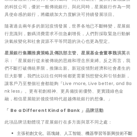
的科技公司，優於一般傳統銀行。與此同時，星展銀行作為一間
具使命感的銀行，將繼續加大力度解決可持續發展項目。
隨著過去兩年多的新冠疫情發展，世界各地已不斷轉變，星展銀
行意識到，數碼消費需求不但急劇增長，人們對採取緊急行動解
決氣候變化和社會資源不平等問題的決心也更為堅定。
星展銀行集團推廣策略及傳訊部主管、星展基金會董事魏洪英
表
示：「星展銀行從未被傳統的思維和理念所束縛。反之而言，我
們不斷打破傳統界限，推陳出新。新冠疫情對經濟和社會產生的
巨大影響，我們比以往任何時候都更需要預想變化和引領創新，
讓客戶乃至整個社會都能夠『Live more, Live better, and Ba
nk less』。更有初創精神、更具備技術優勢、更實踐綠色金
融，相信星展能於後疫情時代超越傳統銀行的想像。」
「
Be a Different Kind of Bank
」品牌活動
此項品牌活動體現了星展銀行在多方面與眾不同之處：
主張初創文化
。區塊鏈、人工智能、機器學習等新興技術不斷