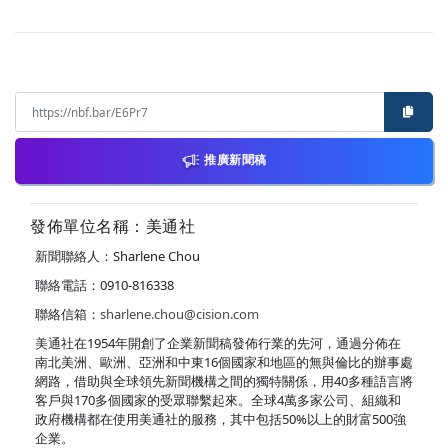
推廣新聞稿
發佈單位名稱：美通社
新聞聯絡人：Sharlene Chou
聯絡電話：0910-816338
聯絡信箱：
sharlene.chou@cision.com
美通社在1954年開創了企業新聞稿發佈行業的先河，通過分佈在
南北美洲、歐洲、亞洲和中東16個國家和地區的無與倫比的辦事處
網路，借助與全球領先新聞機構之間的獨特關係，用40多種語言將
客戶與170多個國家的受眾聯繫起來。全球4萬多家公司、組織和
政府機構都在使用美通社的服務，其中包括50%以上的財富500強
企業。