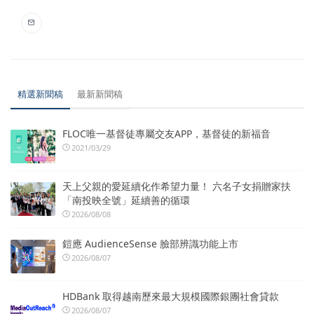
精選新聞稿
最新新聞稿
FLOC唯一基督徒專屬交友APP，基督徒的新福音
2021/03/29
天上父親的愛延續化作希望力量！ 六名子女捐贈家扶
「南投映全號」延續善的循環
2026/08/08
鎧應 AudienceSense 臉部辨識功能上市
2026/08/07
HDBank 取得越南歷來最大規模國際銀團社會貸款
2026/08/07