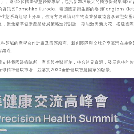
th Summit)」，邀請3位國際智慧醫療專家，包括新加坡最大的醫療保健集團Sing
資訊長Tomohiro Kuroda、泰國國家衛生部的委員Pongtorn Kiet
醫療生態系為題線上分享，臺灣方更邀請到生物產業發展協會李鍾熙榮譽
長，聚焦精準健康產業發展策略進行討論，期能激盪新火花、搭建國
生科領域的產學合作計畫及園區廠商、新創團隊與全球分享臺灣在生物
容錯過。
續支持我國醫療院所、產業與生醫新創，整合跨界資源，發展完整的
球精準健康市場，並落實2030全齡健康智慧國家的願景。