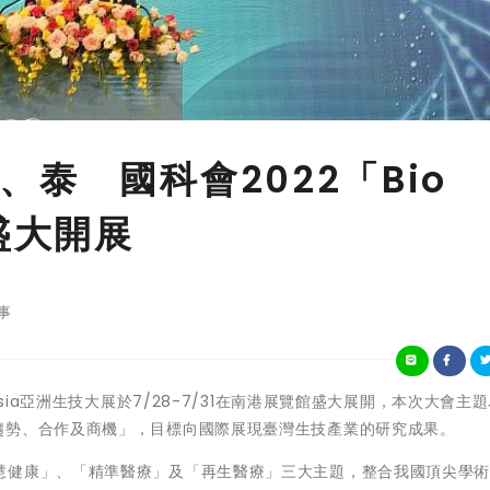
泰 國科會2022「Bio
盛大開展
事
 Bio Asia亞洲生技大展於7/28-7/31在南港展覽館盛大展開，本次大會主
趨勢、合作及商機」，目標向國際展現臺灣生技產業的研究成果。
慧健康」、「精準醫療」及「再生醫療」三大主題，整合我國頂尖學