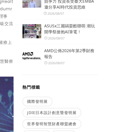
競爭力 投資長受臺大EMBA
Healt
邀分享AI時代投資思維
dumr
2026/08/07
理事
際級交流
ASUSx三麗鷗耍酷聯萌 潮玩
開學祭搶抱AI筆電！
2026/08/07
醫療上
AMD公佈2026年第2季財務
報告
智慧醫療
2026/08/07
熱門標籤
國際發明展
JDIE日本設計創意暨發明展
世界發明智慧財產聯盟總會