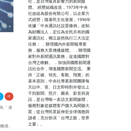
社，是台灣最具影響力的新聞媒
體。 經歷組織改造，1973年中央
社改組為股份有限公司，以企業方
式經營；隨著民主化發展，1996年
依據「中央通訊社設置條例」改制
為財團法人，定位為全民共有的國
家通訊社，獨立超然執行三大法定
任務： ．辦理國內外新聞報導業
務，服務大眾傳播媒體。 ．辦理國
家對外新聞通訊業務，促進國際對
台灣之瞭解。 ．加強與國際新聞通
訊社合作，增進國際新聞交流。 秉
持「正確、領先、客觀、翔實」的
基本原則，中央社專業新聞團隊每
天以中、英、日文即時對外發出上
千則新聞、照片、圖表、影音與資
訊，是台灣唯一多語文新聞媒體，
服務對象從媒體客戶擴大為閱聽大
題為「連
眾；從台灣民眾延伸至全球僑胞與
讀者，充分扮演「台灣之眼，世界
之窗」。
術機構、