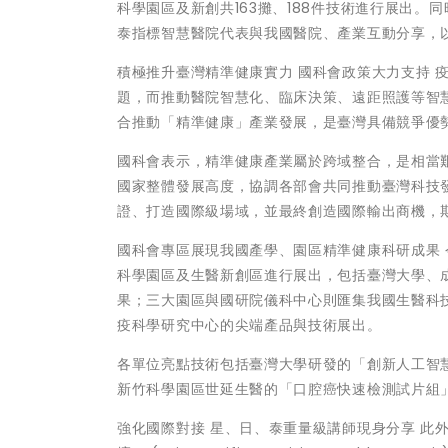
科學園區及新創共163攤、188件技術進行展出
泰指標智慧醫院代表與我國醫院、產業互動分享，以利
積極推升臺灣精準健康實力 國科會政策大力支持 
題，而推動醫院智慧化、臨床決策、遠距照護等智
合推動「精準健康」產業發展，是臺灣具備競爭優
國科會表示，精準健康產業屬於跨域整合，是相當
國家整體發展高度，協調各部會共同推動臺灣科技
證、打造國際級場域，並最終創造國際輸出商機，
國科會專區展現我國產學、園區精準健康科研成果 今
科學園區及生醫新創區進行展出，包括臺灣大學、成
果；三大園區與國研院儀科中心則匯集我國生醫科
疫科學研究中心的尖端產品與技術展出。
各單位亮點技術包括臺灣大學研發的「創新人工智
新竹科學園區世延生醫的「口腔癌快速檢測試片組
強化國際對接 星、日、泰重量級講師現身分享 此