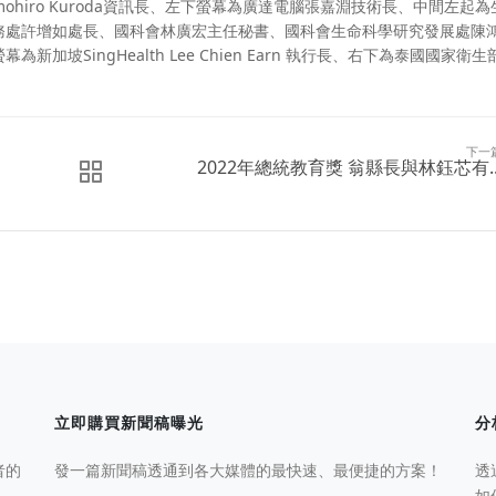
hiro Kuroda資訊長、左下螢幕為廣達電腦張嘉淵技術長、中間左起為
務處許增如處長、國科會林廣宏主任秘書、國科會生命科學研究發展處陳
SingHealth Lee Chien Earn 執行長、右下為泰國國家衛生部
下一
2022年總統教育獎 翁縣長與林鈺芯有..
立即購買新聞稿曝光
分
者的
發一篇新聞稿透通到各大媒體的最快速、最便捷的方案！
透
如