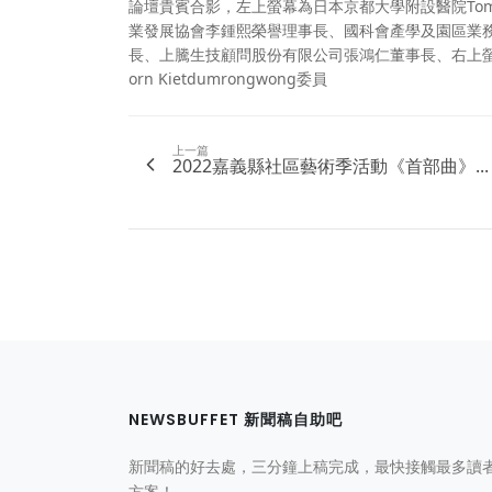
論壇貴賓合影，左上螢幕為日本京都大學附設醫院Tomo
業發展協會李鍾熙榮譽理事長、國科會產學及園區業
長、上騰生技顧問股份有限公司張鴻仁董事長、右上螢幕為新加坡
orn Kietdumrongwong委員
上一篇
2022嘉義縣社區藝術季活動《首部曲》...
NEWSBUFFET 新聞稿自助吧
新聞稿的好去處，三分鐘上稿完成，最快接觸最多讀
方案！