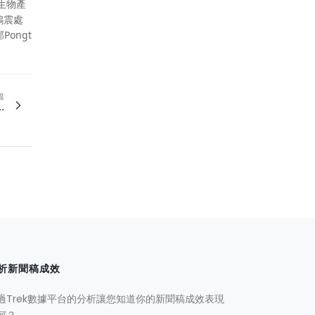
生物產
鴻震處
Pongt
篇
.
析新聞稿成效
過Trek數據平台的分析讓您知道你的新聞稿成效表現
何？