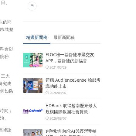
、日、
決的問
，跨域整
精選新聞稿
最新新聞稿
國科會以
FLOC唯一基督徒專屬交友
跨院驗
APP，基督徒的新福音
2021/03/29
、三大
鎧應 AudienceSense 臉部辨
研究成
識功能上市
，例如防
2026/08/07
HDBank 取得越南歷來最大
時間；
規模國際銀團社會貸款
防治。
2026/08/07
高峰論
創智動能強化AI與經營雙軸