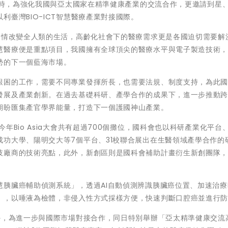
。同時，為強化我國與亞太國家在精準健康產業的交流合作，更邀請到星
臺灣BIO-ICT智慧醫療產業對接國際。
疫情改變全人類的生活，高齡化社會下的醫療需求更是各國迫切需要解
慧醫療便是重點項目，我國擁有全球頂尖的醫療水平與電子製造技術
勢的下一個藍海市場。
艱困的工作，需要不同專業發揮所長，也需要法規、制度支持，為此
發展及產業創新。在過去基礎科研、產學合作的成果下，進一步推動
期盼匯集產官學界能量，打造下一個護國神山產業。
年Bio Asia大會共有超過700個攤位，國科會也以科研產業化平台
功大學、陽明交大等7個平台、31校聯合展出在生醫領域產學合作的
技廠商的技術亮點，此外，新創區則是國科會補助計畫衍生新創團隊
慧胰臟癌輔助偵測系統」，透過AI自動偵測辨識胰臟癌位置、加速治療
」，以唾液為檢體，非侵入性方式採樣方便，快速判斷口腔癌並進行
外，為進一步與國際市場對接合作，同日特別舉辦「亞太精準健康交流